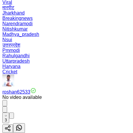
Viral
मारपीट
Jharkhand
Breakingnews
Narendramodi
Nitishkumar
Madhya_pradesh
Nsui
उत्तरप्रदेश
Pmmodi
Rahulgandhi
Uttarpradesh
Haryana
Cricket
roshan62533
No video available
3