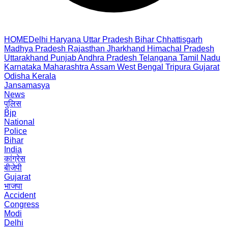
HOME
Delhi
Haryana
Uttar Pradesh
Bihar
Chhattisgarh
Madhya Pradesh
Rajasthan
Jharkhand
Himachal Pradesh
Uttarakhand
Punjab
Andhra Pradesh
Telangana
Tamil Nadu
Karnataka
Maharashtra
Assam
West Bengal
Tripura
Gujarat
Odisha
Kerala
Jansamasya
News
पुलिस
Bjp
National
Police
Bihar
India
कांग्रेस
बीजेपी
Gujarat
भाजपा
Accident
Congress
Modi
Delhi