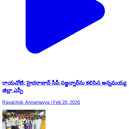
రాయచోటి: హైదరాబాద్ సీపీ సజ్జన్నార్‌ను కలిసిన అన్నమయ్య
జిల్లా ఎస్పీ
Rayachoti, Annamayya | Feb 20, 2026