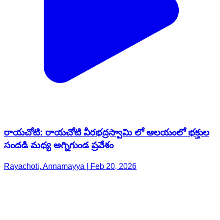
రాయచోటి: రాయచోటి వీరభద్రస్వామి లో ఆలయంలో భక్తుల
సందడి మధ్య అగ్నిగుండ ప్రవేశం
Rayachoti, Annamayya | Feb 20, 2026