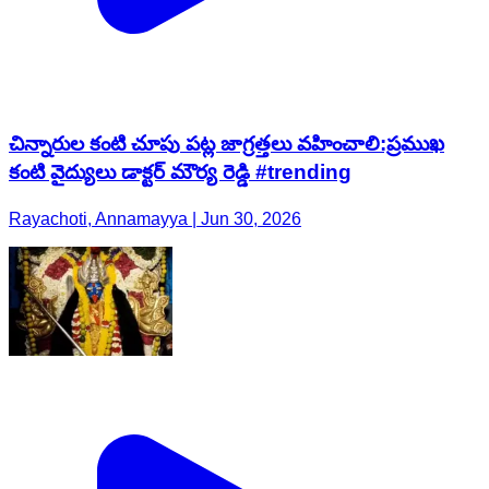
చిన్నారుల కంటి చూపు పట్ల జాగ్రత్తలు వహించాలి:ప్రముఖ
కంటి వైద్యులు డాక్టర్ మౌర్య రెడ్డి #trending
Rayachoti, Annamayya | Jun 30, 2026