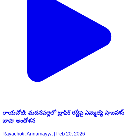
రాయచోటి: మదనపల్లెలో ట్రాఫిక్ రద్దీపై ఎమ్మెల్యే షాజహాన్
బాషా ఆందోళన
Rayachoti, Annamayya | Feb 20, 2026