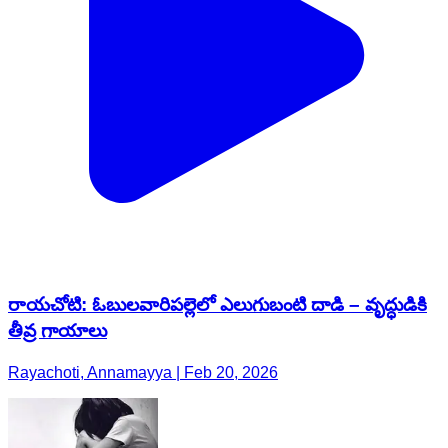
రాయచోటి: ఓబులవారిపల్లెలో ఎలుగుబంటి దాడి – వృద్ధుడికి
తీవ్ర గాయాలు
Rayachoti, Annamayya | Feb 20, 2026