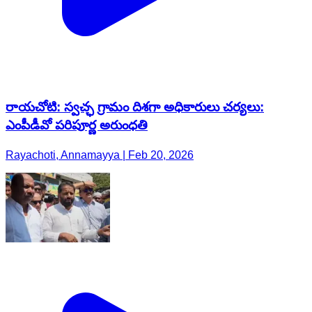
రాయచోటి: స్వచ్ఛ గ్రామం దిశగా అధికారులు చర్యలు:
ఎంపీడీవో పరిపూర్ణ అరుంధతి
Rayachoti, Annamayya | Feb 20, 2026