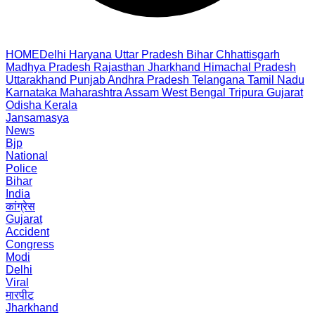
HOME
Delhi
Haryana
Uttar Pradesh
Bihar
Chhattisgarh
Madhya Pradesh
Rajasthan
Jharkhand
Himachal Pradesh
Uttarakhand
Punjab
Andhra Pradesh
Telangana
Tamil Nadu
Karnataka
Maharashtra
Assam
West Bengal
Tripura
Gujarat
Odisha
Kerala
Jansamasya
News
Bjp
National
Police
Bihar
India
कांग्रेस
Gujarat
Accident
Congress
Modi
Delhi
Viral
मारपीट
Jharkhand