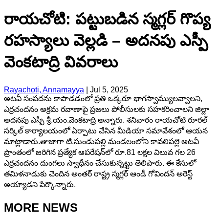
రాయచోటి: పట్టుబడిన స్మగ్లర్ గొప్య
రహస్యాలు వెల్లడి – అదనపు ఎస్పీ
వెంకటాద్రి వివరాలు
Rayachoti, Annamayya
|
Jul 5, 2025
అటవీ సంపదను కాపాడడంలో ప్రతి ఒక్కరూ భాగస్వామ్యులవ్వాలని,
ఎర్రచందనం అక్రమ రవాణాపై ప్రజలు పోలీసులకు సహకరించాలని జిల్లా
అదనపు ఎస్పీ శ్రీ.యం.వెంకటాద్రి అన్నారు. శనివారం రాయచోటి రూరల్
సర్కిల్ కార్యాలయంలో ఏర్పాటు చేసిన మీడియా సమావేశంలో ఆయన
మాట్లాడారు.తాజాగా టి.సుండుపల్లి మండలంలోని కావలిపల్లె అటవీ
ప్రాంతంలో జరిగిన ప్రత్యేక ఆపరేషన్‌లో రూ.81 లక్షల విలువ గల 26
ఎర్రచందనం దుంగలు స్వాధీనం చేసుకున్నట్టు తెలిపారు. ఈ కేసులో
తమిళనాడుకు చెందిన అంతర్ రాష్ట్ర స్మగ్లర్ ఆండీ గోవిందన్ అరెస్ట్
అయ్యాడని పేర్కొన్నారు.
MORE NEWS