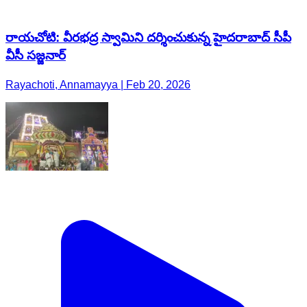
రాయచోటి: వీరభద్ర స్వామిని దర్శించుకున్న హైదరాబాద్ సీపీ
వీసీ సజ్జనార్
Rayachoti, Annamayya | Feb 20, 2026