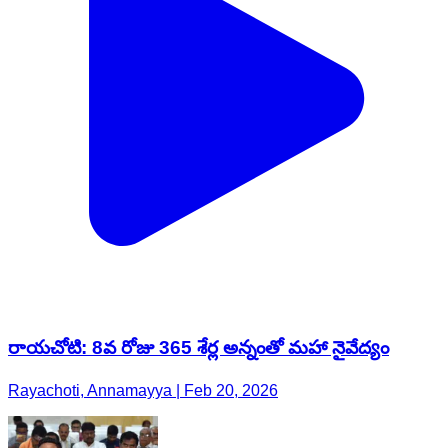
రాయచోటి: 8వ రోజు 365 శేర్ల అన్నంతో మహా నైవేద్యం
Rayachoti, Annamayya | Feb 20, 2026