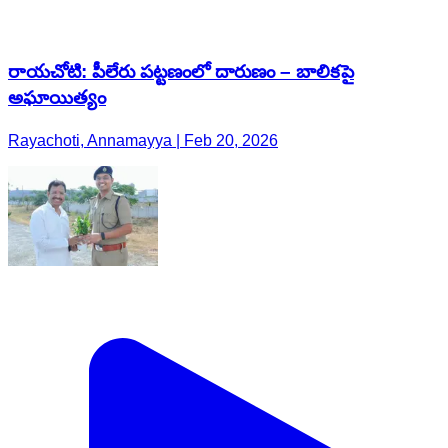
రాయచోటి: పీలేరు పట్టణంలో దారుణం – బాలికపై
అఘాయిత్యం
Rayachoti, Annamayya | Feb 20, 2026