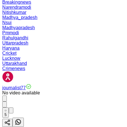
Breakingnews
Narendramodi
Nitishkumar
Madhya_pradesh
Nsui
Madhyapradesh
Pmmodi
Rahulgandhi
Uttarpradesh
Haryana
Cricket
Lucknow
Uttarakhand
Crimenews
journalist77
No video available
5