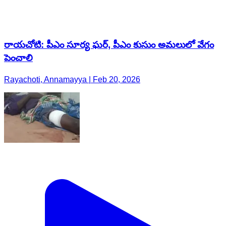
రాయచోటి: పీఎం సూర్య ఘర్, పీఎం కుసుం అమలులో వేగం
పెంచాలి
Rayachoti, Annamayya | Feb 20, 2026