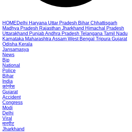
HOME
Delhi
Haryana
Uttar Pradesh
Bihar
Chhattisgarh
Madhya Pradesh
Rajasthan
Jharkhand
Himachal Pradesh
Uttarakhand
Punjab
Andhra Pradesh
Telangana
Tamil Nadu
Karnataka
Maharashtra
Assam
West Bengal
Tripura
Gujarat
Odisha
Kerala
Jansamasya
News
Bjp
National
Police
Bihar
India
कांग्रेस
Gujarat
Accident
Congress
Modi
Delhi
Viral
मारपीट
Jharkhand