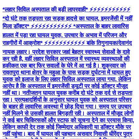
*लहार सिविल अस्पताल की बड़ी लापरवाही* ⚡⚡⚡⚡⚡⚡⚡⚡⚡⚡⚡
*दो घंटे तक तड़पता रहा सड़क हादसे का घायल, इमरजेंसी में नहीं
मिला डॉक्टर* ⚡⚡⚡⚡⚡⚡⚡⚡⚡⚡⚡ *अस्पताल के बाहर लावारिस
हालत में पड़ा रहा घायल युवक, उपचार के अभाव में परिजन और
राहगीरों में आक्रोश* ⚡⚡⚡⚡⚡⚡⚡⚡⚡⚡⚡ बांके तिगुनायक/देवानंद
नायक लहार। प्रदेश सरकार जहां बेहतर स्वास्थ्य सेवाओं के दावे
कर रही है, वहीं लहार सिविल अस्पताल में स्वास्थ्य व्यवस्थाओं की
हकीकत एक बार फिर सवालों के घेरे में आ गई है। शुक्रवार को
रावतपुरा थाना क्षेत्र के महुआ के पास सड़क दुर्घटना में घायल हुए
युवक को इलाज के लिए लहार सिविल अस्पताल लाया गया, लेकिन
आरोप है कि अस्पताल में इमरजेंसी ड्यूटी पर कोई डॉक्टर मौजूद
नहीं था। नतीजतन घायल युवक करीब दो घंटे तक दर्द से तड़पता
रहा। प्रत्यक्षदर्शियों के अनुसार घायल युवक को अस्पताल परिसर
के बाहर ही लावारिस अवस्था में छोड़ दिया गया। समय पर उपचार
नहीं मिलने से उसकी हालत बिगड़ती रही। अस्पताल में मौजूद लोगों
ने कई बार चिकित्सकों और स्टाफ को सूचना देने का प्रयास किया,
लेकिन काफी देर तक कोई जिम्मेदार अधिकारी या डॉक्टर मौके पर
नहीं पहुंचा। बाद में घायल की पहचान असवार निवासी धीरेंद्र पुत्र