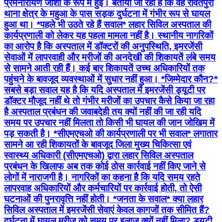
प्रेमनारायण जोशी के रूप में हुई। बताया जा रहा है कि वह रावतपुरा
थाना क्षेत्र के महुआ के पास सड़क दुर्घटना में गंभीर रूप से घायल
हुआ था। *पहले भी उठते रहे हैं सवाल* लहार सिविल अस्पताल की
कार्यप्रणाली को लेकर यह पहला मामला नहीं है। स्थानीय नागरिकों
का आरोप है कि अस्पताल में डॉक्टरों की अनुपस्थिति, इमरजेंसी
सेवाओं में लापरवाही और मरीजों की अनदेखी की शिकायतें लंबे समय
से सामने आती रही हैं। कई बार शिकायतें उच्च अधिकारियों तक
पहुंचने के बावजूद व्यवस्थाओं में सुधार नहीं हुआ। *जिम्मेदार कौन?*
सबसे बड़ा सवाल यह है कि यदि अस्पताल में इमरजेंसी ड्यूटी पर
डॉक्टर मौजूद नहीं थे तो गंभीर मरीजों का उपचार कैसे किया जा रहा
है अस्पताल प्रबंधन की जवाबदेही तय क्यों नहीं की जा रही यदि
समय पर उपचार नहीं मिलता तो किसी भी घायल की जान जोखिम में
पड़ सकती है। *सीएमएचओ की कार्यप्रणाली पर भी सवाल* लगातार
सामने आ रही शिकायतों के बावजूद जिला मुख्य चिकित्सा एवं
स्वास्थ्य अधिकारी (सीएमएचओ) द्वारा लहार सिविल अस्पताल
प्रबंधन के खिलाफ अब तक कोई ठोस कार्रवाई नहीं किए जाने से
लोगों में नाराजगी है। नागरिकों का कहना है कि यदि समय रहते
लापरवाह अधिकारियों और कर्मचारियों पर कार्रवाई होती, तो ऐसी
घटनाओं की पुनरावृत्ति नहीं होती। *जनता के सवाल* क्या लहार
सिविल अस्पताल में इमरजेंसी सेवाएं केवल कागजों तक सीमित हैं?
दुर्घटना में घायल मरीज को समय पर इलाज क्यों नहीं मिला? ड्यूटी