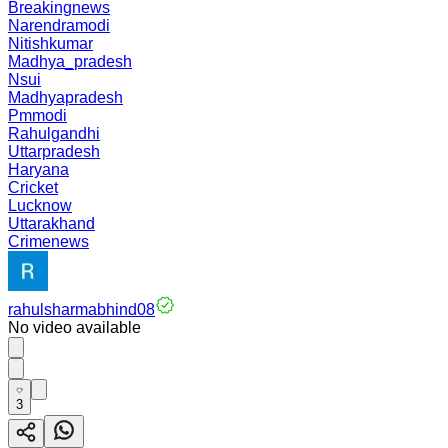
Breakingnews
Narendramodi
Nitishkumar
Madhya_pradesh
Nsui
Madhyapradesh
Pmmodi
Rahulgandhi
Uttarpradesh
Haryana
Cricket
Lucknow
Uttarakhand
Crimenews
rahulsharmabhind08
No video available
3