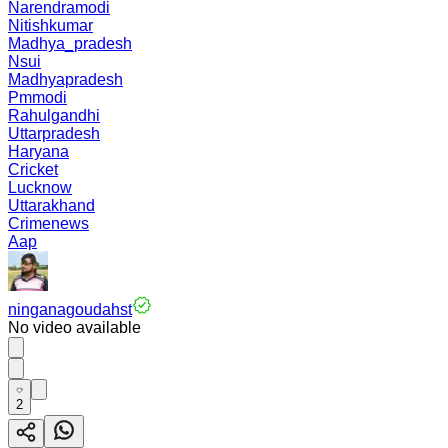
Narendramodi
Nitishkumar
Madhya_pradesh
Nsui
Madhyapradesh
Pmmodi
Rahulgandhi
Uttarpradesh
Haryana
Cricket
Lucknow
Uttarakhand
Crimenews
Aap
ninganagoudahst
No video available
2