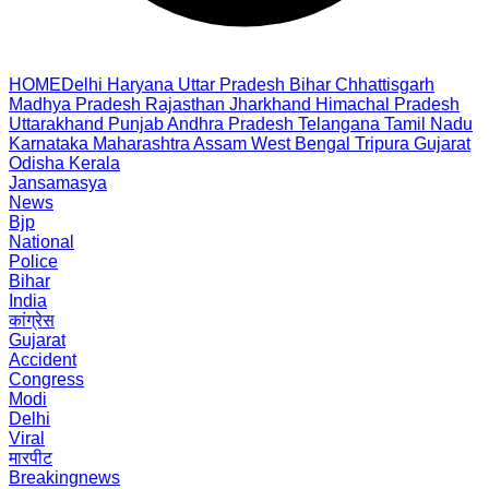
HOME
Delhi
Haryana
Uttar Pradesh
Bihar
Chhattisgarh
Madhya Pradesh
Rajasthan
Jharkhand
Himachal Pradesh
Uttarakhand
Punjab
Andhra Pradesh
Telangana
Tamil Nadu
Karnataka
Maharashtra
Assam
West Bengal
Tripura
Gujarat
Odisha
Kerala
Jansamasya
News
Bjp
National
Police
Bihar
India
कांग्रेस
Gujarat
Accident
Congress
Modi
Delhi
Viral
मारपीट
Breakingnews