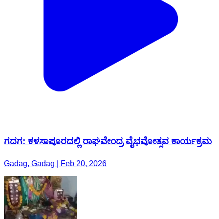
ಗದಗ: ಕಳಸಾಪೂರದಲ್ಲಿ ರಾಘವೇಂದ್ರ ವೈಭವೋತ್ಸವ ಕಾರ್ಯಕ್ರಮ
Gadag, Gadag | Feb 20, 2026