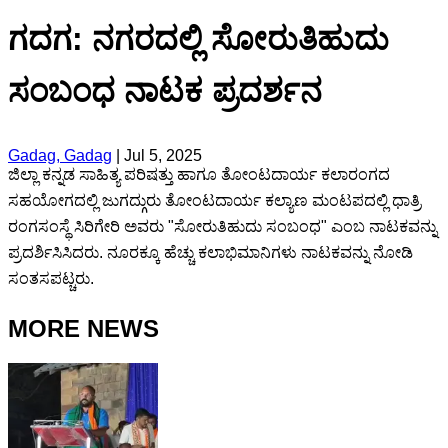
ಗದಗ: ನಗರದಲ್ಲಿ ಸೋರುತಿಹುದು
ಸಂಬಂಧ ನಾಟಕ ಪ್ರದರ್ಶನ
Gadag, Gadag
|
Jul 5, 2025
ಜಿಲ್ಲಾ ಕನ್ನಡ ಸಾಹಿತ್ಯ ಪರಿಷತ್ತು ಹಾಗೂ ತೋಂಟದಾರ್ಯ ಕಲಾರಂಗದ
ಸಹಯೋಗದಲ್ಲಿ ಜುಗದ್ಗುರು ತೋಂಟದಾರ್ಯ ಕಲ್ಯಾಣ ಮಂಟಪದಲ್ಲಿ ಧಾತ್ರಿ
ರಂಗಸಂಸ್ಥೆ ಸಿರಿಗೇರಿ ಅವರು "ಸೋರುತಿಹುದು ಸಂಬಂಧ" ಎಂಬ ನಾಟಕವನ್ನು
ಪ್ರದರ್ಶಿಸಿಸಿದರು. ನೂರಕ್ಕೂ ಹೆಚ್ಚು ಕಲಾಭಿಮಾನಿಗಳು ನಾಟಕವನ್ನು ನೋಡಿ
ಸಂತಸಪಟ್ಚರು.
MORE NEWS