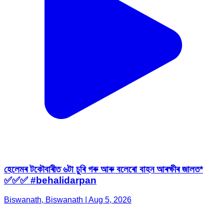
হেলেমৰ টকৌবাৰীত ৬টা চুৰি গৰু আৰু বলেৰো বাহন আৰক্ষীৰ জালত*
✅✅✅ #behalidarpan
Biswanath, Biswanath | Aug 5, 2026