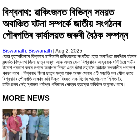
বিশ্বনাথ: ৱাকিংজনত বিভিন্ন সময়ত
অবাঞ্চিত ঘটনা সম্পৰ্কে জাতীয় সংগঠনৰ
পৌৰপতিৰ কাৰ্যালয়ত জৰুৰী বৈঠক সম্পন্ন
Biswanath, Biswanath
|
Aug 2, 2025
যোৱা বৃহস্পতিবাৰে বিশ্বনাথ চাৰিআলি ৱাকিংজনত সংঘটিত হোৱা অবাঞ্চিত মাৰপিটৰ ঘটনাৰ
সন্দৰ্ভত বিশ্বনাথ জিলা ছাত্ৰ সন্থা আৰু অসম সেনা বিশ্বনাথৰ আহ্বায়ক সমিতিয়ে গভীৰ
উদ্দেগ প্ৰকাশ কৰাৰ লগতে অনাগত দিনত এনে ঘটনা নহ'বলৈ দুটামান তৎকালীন পদক্ষেপ
গ্ৰহণ কৰে ।বিশ্বনাথ জিলা ছাত্ৰ সন্থা আৰু অসম সেনাৰ এটি সজাতি দল যৌথ ভাৱে
বিশ্বনাথৰ পৌৰপতি সাক্ষাৎ কৰি উক্ত বিষয়ত এক বিশেষ আলোচনাত মিলিত হৈ
ৱাকিংজনৰ সেই স্থানত পৰ্যাপ্ত পৰিমাণৰ পোহৰৰ ব্যৱস্থা কৰিবলৈ অনুৰোধ কৰে।
MORE NEWS