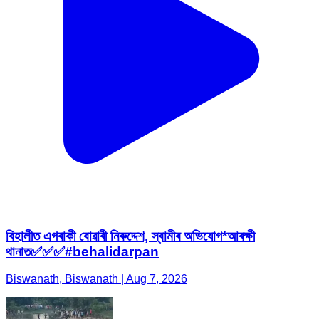
বিহালীত এগৰাকী বোৱাৰী নিৰুদ্দেশ, স্বামীৰ অভিযোগ*আৰক্ষী
থানাত✅✅✅#behalidarpan
Biswanath, Biswanath | Aug 7, 2026