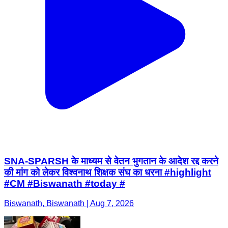
SNA-SPARSH के माध्यम से वेतन भुगतान के आदेश रद्द करने
की मांग को लेकर विश्वनाथ शिक्षक संघ का धरना #highlight
#CM #Biswanath #today #
Biswanath, Biswanath | Aug 7, 2026