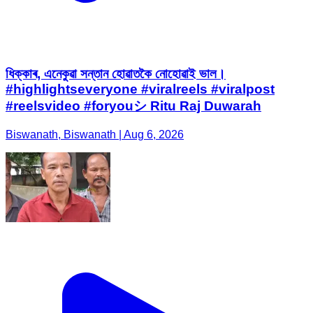
ধিক্কাৰ, এনেকুৱা সন্তান হোৱাতকৈ নোহোৱাই ভাল।
#highlightseveryone #viralreels #viralpost
#reelsvideo #foryouシ Ritu Raj Duwarah
Biswanath, Biswanath | Aug 6, 2026