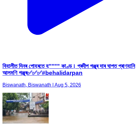
বিহালীত দিনৰ পোহৰতে হ"""" কাণ্ড। প্ৰদীপ গঞ্জুৰ দাৰ ঘাপত প্ৰাণহানি
আলমণি গঞ্জুৰ✅✅✅#behalidarpan
Biswanath, Biswanath | Aug 5, 2026