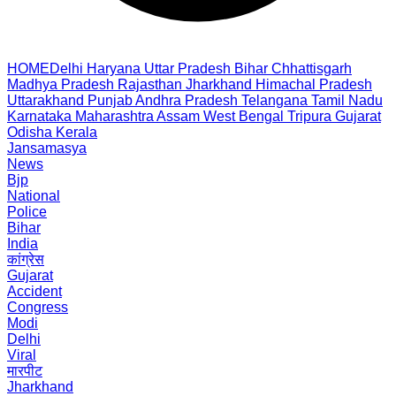
HOME
Delhi
Haryana
Uttar Pradesh
Bihar
Chhattisgarh
Madhya Pradesh
Rajasthan
Jharkhand
Himachal Pradesh
Uttarakhand
Punjab
Andhra Pradesh
Telangana
Tamil Nadu
Karnataka
Maharashtra
Assam
West Bengal
Tripura
Gujarat
Odisha
Kerala
Jansamasya
News
Bjp
National
Police
Bihar
India
कांग्रेस
Gujarat
Accident
Congress
Modi
Delhi
Viral
मारपीट
Jharkhand