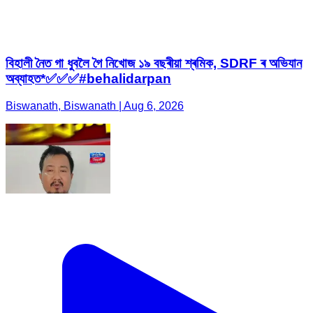
বিহালী নৈত গা ধুবলৈ গৈ নিখোজ ১৯ বছৰীয়া শ্ৰমিক, SDRF ৰ অভিযান
অব্যাহত*✅✅✅#behalidarpan
Biswanath, Biswanath | Aug 6, 2026