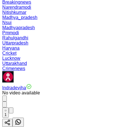
Breakingnews
Narendramodi
Nitishkumar
Madhya_pradesh
Nsui
Madhyapradesh
Pmmodi
Rahulgandhi
Uttarpradesh
Haryana
Cricket
Lucknow
Uttarakhand
Crimenews
lndradevjha
No video available
1