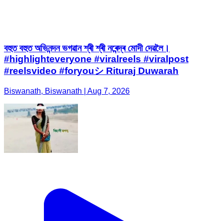
বহুত বহুত অভিনন্দন ভগৱান শ্ৰী শ্ৰী নৰেন্দ্ৰ মোদী দেৱলৈ।
#highlighteveryone #viralreels #viralpost
#reelsvideo #foryouシ Rituraj Duwarah
Biswanath, Biswanath | Aug 7, 2026