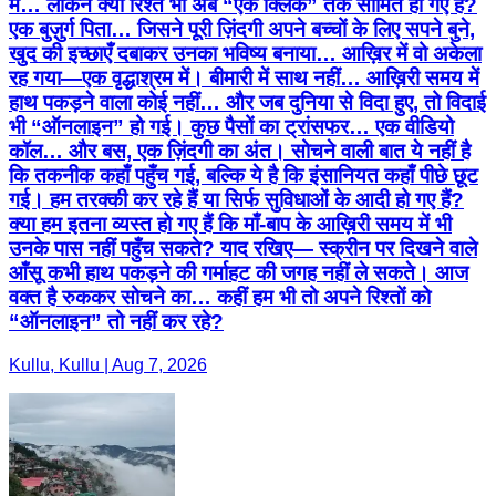
में… लेकिन क्या रिश्ते भी अब “एक क्लिक” तक सीमित हो गए हैं?
एक बुज़ुर्ग पिता… जिसने पूरी ज़िंदगी अपने बच्चों के लिए सपने बुने,
खुद की इच्छाएँ दबाकर उनका भविष्य बनाया… आख़िर में वो अकेला
रह गया—एक वृद्धाश्रम में। बीमारी में साथ नहीं… आख़िरी समय में
हाथ पकड़ने वाला कोई नहीं… और जब दुनिया से विदा हुए, तो विदाई
भी “ऑनलाइन” हो गई। कुछ पैसों का ट्रांसफर… एक वीडियो
कॉल… और बस, एक ज़िंदगी का अंत। सोचने वाली बात ये नहीं है
कि तकनीक कहाँ पहुँच गई, बल्कि ये है कि इंसानियत कहाँ पीछे छूट
गई। हम तरक्की कर रहे हैं या सिर्फ सुविधाओं के आदी हो गए हैं?
क्या हम इतना व्यस्त हो गए हैं कि माँ-बाप के आख़िरी समय में भी
उनके पास नहीं पहुँच सकते? याद रखिए— स्क्रीन पर दिखने वाले
आँसू कभी हाथ पकड़ने की गर्माहट की जगह नहीं ले सकते। आज
वक्त है रुककर सोचने का… कहीं हम भी तो अपने रिश्तों को
“ऑनलाइन” तो नहीं कर रहे?
Kullu, Kullu | Aug 7, 2026