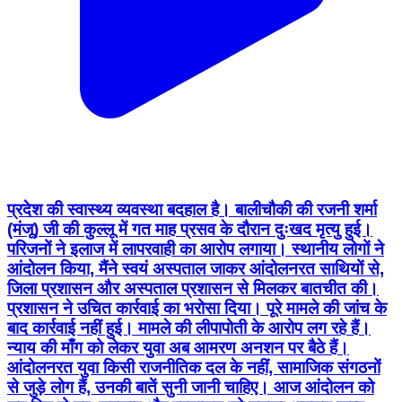
प्रदेश की स्वास्थ्य व्यवस्था बदहाल है। बालीचौकी की रजनी शर्मा
(मंजू) जी की कुल्लू में गत माह प्रसव के दौरान दुःखद मृत्यु हुई।
परिजनों ने इलाज में लापरवाही का आरोप लगाया। स्थानीय लोगों ने
आंदोलन किया, मैंने स्वयं अस्पताल जाकर आंदोलनरत साथियों से,
जिला प्रशासन और अस्पताल प्रशासन से मिलकर बातचीत की।
प्रशासन ने उचित कार्रवाई का भरोसा दिया। पूरे मामले की जांच के
बाद कार्रवाई नहीं हुई। मामले की लीपापोती के आरोप लग रहे हैं।
न्याय की माँग को लेकर युवा अब आमरण अनशन पर बैठे हैं।
आंदोलनरत युवा किसी राजनीतिक दल के नहीं, सामाजिक संगठनों
से जुड़े लोग हैं, उनकी बातें सुनी जानी चाहिए। आज आंदोलन को
छह दिन हो गए, सरकार और प्रशासन को उनका अनशन ख़त्म
करने का प्रयास करना चाहिए था। लेकिन प्रदेश सरकार ने कोई
संज्ञान तक नहीं लिया। स्थानीय विधायक आहत करने वाली बातें
कर रहे हैं। उन्हें माफ़ी माँगनी चाहिए। मेरी आमरण अनशन कर रहे
युवाओं से विनम्र अपील है कि वह अपना अनशन ख़त्म करें। इस
लड़ाई को क़ानूनी तरीक़े से लड़ने का विकल्प है। यह घटना दुःखद