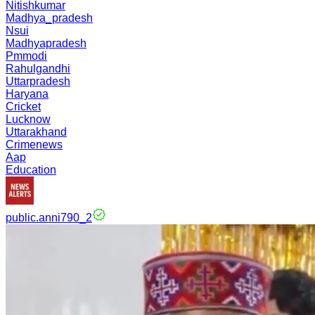
Nitishkumar
Madhya_pradesh
Nsui
Madhyapradesh
Pmmodi
Rahulgandhi
Uttarpradesh
Haryana
Cricket
Lucknow
Uttarakhand
Crimenews
Aap
Education
public.anni790_2