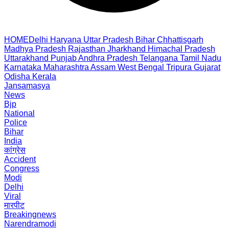
HOME
Delhi
Haryana
Uttar Pradesh
Bihar
Chhattisgarh
Madhya Pradesh
Rajasthan
Jharkhand
Himachal Pradesh
Uttarakhand
Punjab
Andhra Pradesh
Telangana
Tamil Nadu
Karnataka
Maharashtra
Assam
West Bengal
Tripura
Gujarat
Odisha
Kerala
Jansamasya
News
Bjp
National
Police
Bihar
India
कांग्रेस
Accident
Congress
Modi
Delhi
Viral
मारपीट
Breakingnews
Narendramodi