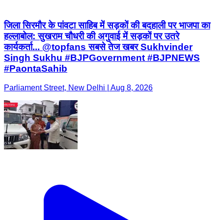
जिला सिरमौर के पांवटा साहिब में सड़कों की बदहाली पर भाजपा का
हल्लाबोल: सुखराम चौधरी की अगुवाई में सड़कों पर उतरे
कार्यकर्ता... @topfans सबसे तेज खबर Sukhvinder
Singh Sukhu #BJPGovernment #BJPNEWS
#PaontaSahib
Parliament Street, New Delhi | Aug 8, 2026