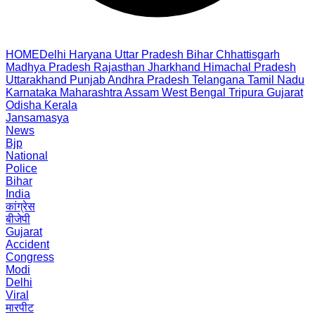
HOME
Delhi
Haryana
Uttar Pradesh
Bihar
Chhattisgarh
Madhya Pradesh
Rajasthan
Jharkhand
Himachal Pradesh
Uttarakhand
Punjab
Andhra Pradesh
Telangana
Tamil Nadu
Karnataka
Maharashtra
Assam
West Bengal
Tripura
Gujarat
Odisha
Kerala
Jansamasya
News
Bjp
National
Police
Bihar
India
कांग्रेस
बीजेपी
Gujarat
Accident
Congress
Modi
Delhi
Viral
मारपीट