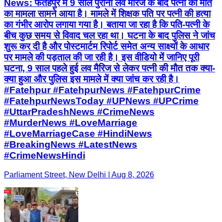
News: फतेहपुर में 9 साल पुरानी लव मैरिज के बाद पत्नी की मौत
का मामला सामने आया है। मामले में शिक्षक पति पर पत्नी की हत्या
का गंभीर आरोप लगाया गया है। बताया जा रहा है कि पति-पत्नी के
बीच कुछ समय से विवाद चल रहा था। घटना के बाद पुलिस ने जांच
शुरू कर दी है और पोस्टमार्टम रिपोर्ट समेत अन्य साक्ष्यों के आधार
पर मामले की पड़ताल की जा रही है। इस वीडियो में जानिए पूरी
घटना, 9 साल पहले हुई लव मैरिज से लेकर पत्नी की मौत तक क्या-
क्या हुआ और पुलिस इस मामले में क्या जांच कर रही है।
#Fatehpur #FatehpurNews #FatehpurCrime
#FatehpurNewsToday #UPNews #UPCrime
#UttarPradeshNews #CrimeNews
#MurderNews #LoveMarriage
#LoveMarriageCase #HindiNews
#BreakingNews #LatestNews
#CrimeNewsHindi
Parliament Street, New Delhi | Aug 8, 2026