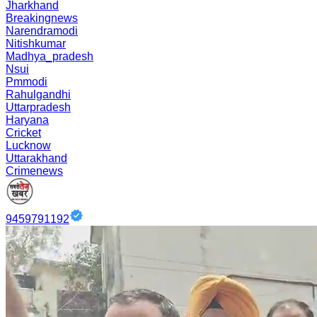
Jharkhand
Breakingnews
Narendramodi
Nitishkumar
Madhya_pradesh
Nsui
Pmmodi
Rahulgandhi
Uttarpradesh
Haryana
Cricket
Lucknow
Uttarakhand
Crimenews
9459791192