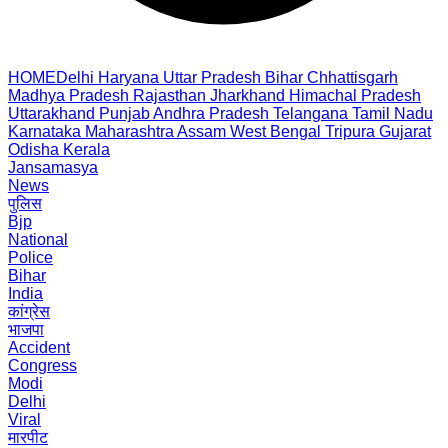
HOME
Delhi
Haryana
Uttar Pradesh
Bihar
Chhattisgarh
Madhya Pradesh
Rajasthan
Jharkhand
Himachal Pradesh
Uttarakhand
Punjab
Andhra Pradesh
Telangana
Tamil Nadu
Karnataka
Maharashtra
Assam
West Bengal
Tripura
Gujarat
Odisha
Kerala
Jansamasya
News
पुलिस
Bjp
National
Police
Bihar
India
कांग्रेस
भाजपा
Accident
Congress
Modi
Delhi
Viral
मारपीट