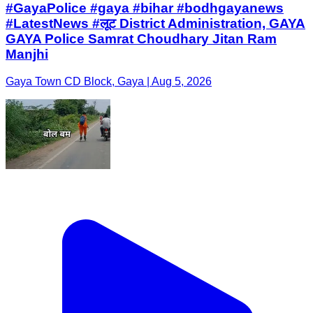
#GayaPolice #gaya #bihar #bodhgayanews
#LatestNews #लूट District Administration, GAYA
GAYA Police Samrat Choudhary Jitan Ram
Manjhi
Gaya Town CD Block, Gaya | Aug 5, 2026