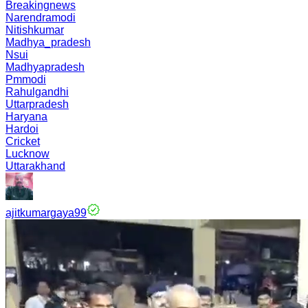
Breakingnews
Narendramodi
Nitishkumar
Madhya_pradesh
Nsui
Madhyapradesh
Pmmodi
Rahulgandhi
Uttarpradesh
Haryana
Hardoi
Cricket
Lucknow
Uttarakhand
ajitkumargaya99