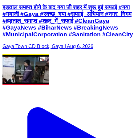
हड़ताल समाप्त होने के बाद गया जी शहर में शुरू हुई सफाई #गया
#गयाजी #Gaya #स्वच्छ_गया #सफाई_अभियान #नगर_निगम
#हड़ताल_समाप्त #शहर_में_सफाई #CleanGaya
#GayaNews #BiharNews #BreakingNews
#MunicipalCorporation #Sanitation #CleanCity
Gaya Town CD Block, Gaya | Aug 6, 2026