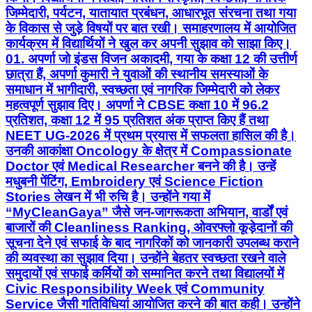
जिम्मेदारी, पर्यटन, यातायात प्रबंधन, आधारभूत संरचना तथा गया
के विकास से जुड़े विषयों पर बात रखी। समाहरणालय में आयोजित
कार्यक्रम में विद्यार्थियों ने खुल कर अपनी सुझाव को साझा किए।
01. अपर्णा जो इंडस विजन अकादमी, गया के कक्षा 12 की उत्तीर्ण
छात्रा हैं, अपर्णा कुमारी ने युवाओं की स्थानीय समस्याओं के
समाधान में भागीदारी, स्वच्छता एवं नागरिक जिम्मेदारी को लेकर
महत्वपूर्ण सुझाव दिए। अपर्णा ने CBSE कक्षा 10 में 96.2
प्रतिशत, कक्षा 12 में 95 प्रतिशत अंक प्राप्त किए हैं तथा
NEET UG-2026 में प्रथम प्रयास में सफलता हासिल की है।
उनकी आकांक्षा Oncology के क्षेत्र में Compassionate
Doctor एवं Medical Researcher बनने की है। उन्हें
मधुबनी पेंटिंग, Embroidery एवं Science Fiction
Stories लेखन में भी रुचि है। उन्होंने गया में
“MyCleanGaya” जैसे जन-जागरूकता अभियान, वार्डों एवं
बाजारों की Cleanliness Ranking, ओवरफ्लो कूड़ेदानों की
सूचना देने एवं सफाई के बाद नागरिकों को जानकारी उपलब्ध कराने
की व्यवस्था का सुझाव दिया। उन्होंने बेहतर स्वच्छता रखने वाले
समुदायों एवं सफाई कर्मियों को सम्मानित करने तथा विद्यालयों में
Civic Responsibility Week एवं Community
Service जैसी गतिविधियां आयोजित करने की बात कही। उन्होंने