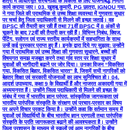
क्षेत्रों में आधारभूत संरचनाओं के विकास के लिए योजनाबद्ध निर्माण
कार्य कराया जाए। 03. खुशबू कुमारी, PG छात्रा, IGNOU गया,
ने गया जिले की प्राथमिक से उच्च शिक्षा व्यवस्था में गुणवत्ता सुधार
पर चर्चा हेतु जिला पदाधिकारी से मिलने की इच्छा जताई। वह
BPSC की तैयारी कर रही हैं तथा 71वीं BPSC में 8 अंकों से
चूकने के बाद 72वीं की तैयारी कर रही हैं। विभिन्न निबंध, क्विज,
पेंटिंग, स्लोगन एवं राज्य स्तरीय कार्यक्रमों में सहभागिता के साथ
उन्हें कई पुरस्कार प्राप्त हुए हैं। इनके द्वारा दिये गए सुझाव: उन्होंने
गया में प्राथमिक एवं उच्च शिक्षा की गुणवत्ता सुधारने, बच्चों की
विषयगत समझ मजबूत करने तथा गांव स्तर पर शिक्षा सुधार में
युवाओं की भागीदारी बढ़ाने पर जोर दिया। उनका विजन “विकसित
गया, विकसित बिहार, विकसित भारत” है, जिसमें सभी नागरिकों को
बेहतर शिक्षा एवं सरकारी योजनाओं का लाभ सुनिश्चित हो। 04.
आदर्श उपाध्याय, कक्षा 9 के विद्यार्थी हैं और नाजरत अकादमी गया में
अध्ययनरत हैं। उन्होंने जिला पदाधिकारी से मिलने की इच्छा के
संबंध में गया में भारतीय ज्ञान परंपरा, सांस्कृतिक जागरूकता एवं
भारतीय पारंपरिक संस्कृति के संरक्षण एवं प्रचार-प्रसार का विषय
पर अपने विचार प्रकट किया है। उन्होंने कहा कि वर्तमान समय में
युवाओं एवं विद्यार्थियों के बीच भारतीय ज्ञान प्रणाली तथा पारंपरिक
संस्कृति के प्रति जागरूकता बढ़ाने की आवश्यकता है। उन्होंने
जिला प्रशासन के माध्यम से स्कूलों एवं आम नागरिकों के बीच