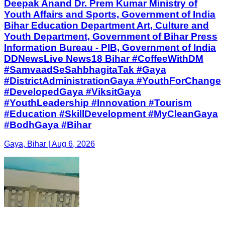
Deepak Anand Dr. Prem Kumar Ministry of
Youth Affairs and Sports, Government of India
Bihar Education Department Art, Culture and
Youth Department, Government of Bihar Press
Information Bureau - PIB, Government of India
DDNewsLive News18 Bihar #CoffeeWithDM
#SamvaadSeSahbhagitaTak #Gaya
#DistrictAdministrationGaya #YouthForChange
#DevelopedGaya #ViksitGaya
#YouthLeadership #Innovation #Tourism
#Education #SkillDevelopment #MyCleanGaya
#BodhGaya #Bihar
Gaya, Bihar | Aug 6, 2026