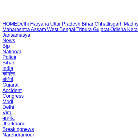
HOME
Delhi
Haryana
Uttar Pradesh
Bihar
Chhattisgarh
Madhy
Maharashtra
Assam
West Bengal
Tripura
Gujarat
Odisha
Kera
Jansamasya
News
Bjp
National
Police
Bihar
India
कांग्रेस
बीजेपी
Gujarat
Accident
Congress
Modi
Delhi
Viral
मारपीट
Jharkhand
Breakingnews
Narendramodi