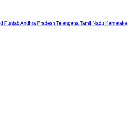
nd
Punjab
Andhra Pradesh
Telangana
Tamil Nadu
Karnataka