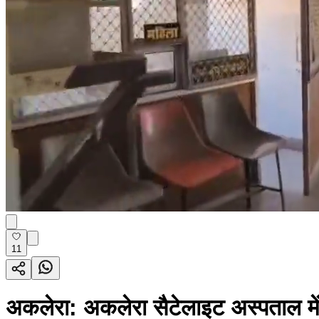
11
अकलेरा: अकलेरा सैटेलाइट अस्पताल में ए