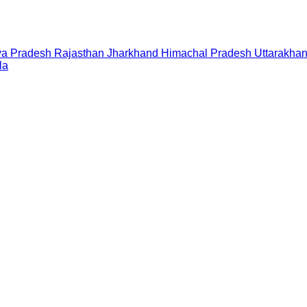
a Pradesh
Rajasthan
Jharkhand
Himachal Pradesh
Uttarakha
la