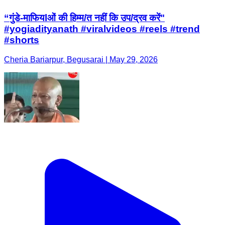
“गुंडे-माफियlओं की हिम्म/त नहीं कि उप/द्रव करें"
#yogiadityanath #viralvideos #reels #trend
#shorts
Cheria Bariarpur, Begusarai | May 29, 2026