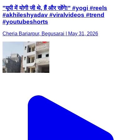
"यूपी में योगी जी थे, हैं और रहेंगे!" #yogi #reels
#akhileshyadav #viralvideos #trend
#youtubeshorts
Cheria Bariarpur, Begusarai | May 31, 2026