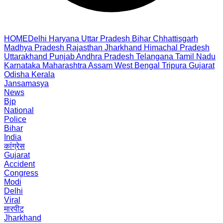
HOME
Delhi
Haryana
Uttar Pradesh
Bihar
Chhattisgarh
Madhya Pradesh
Rajasthan
Jharkhand
Himachal Pradesh
Uttarakhand
Punjab
Andhra Pradesh
Telangana
Tamil Nadu
Karnataka
Maharashtra
Assam
West Bengal
Tripura
Gujarat
Odisha
Kerala
Jansamasya
News
Bjp
National
Police
Bihar
India
कांग्रेस
Gujarat
Accident
Congress
Modi
Delhi
Viral
मारपीट
Jharkhand