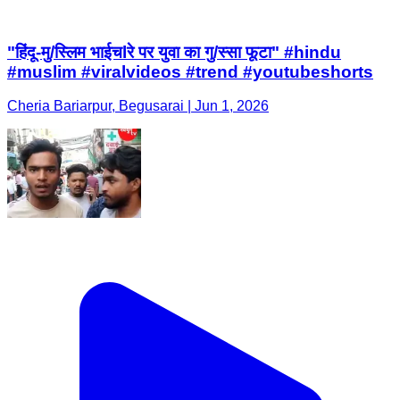
"हिंदू-मु/स्लिम भाईचlरे पर युवा का गु/स्सा फूटा" #hindu
#muslim #viralvideos #trend #youtubeshorts
Cheria Bariarpur, Begusarai | Jun 1, 2026