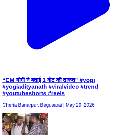
“CM योगी ने बताई 1 वोट की ताकत” #yogi
#yogiadityanath #viralvideo #trend
#youtubeshorts #reels
Cheria Bariarpur, Begusarai | May 29, 2026