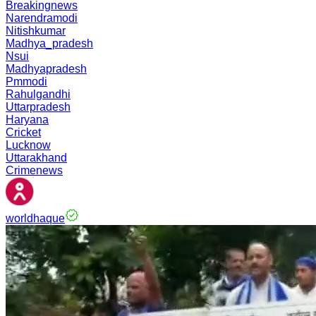
Breakingnews
Narendramodi
Nitishkumar
Madhya_pradesh
Nsui
Madhyapradesh
Pmmodi
Rahulgandhi
Uttarpradesh
Haryana
Cricket
Lucknow
Uttarakhand
Crimenews
worldhaque