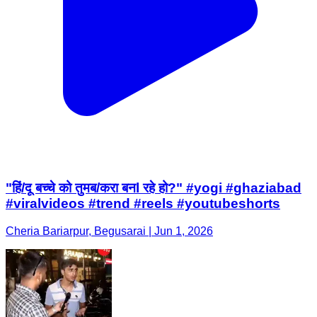
"हिं/दू बच्चे को तुमब/करा बनl रहे हो?" #yogi #ghaziabad
#viralvideos #trend #reels #youtubeshorts
Cheria Bariarpur, Begusarai | Jun 1, 2026