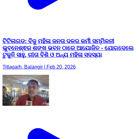
ଟିଟିଲାଗଡ: ବିଜୁ ମହିଳା ଜନତା ଦଳର କର୍ମୀ ସମ୍ମିଳନୀ
ଭୁବନେଶ୍ଵର ଶଙ୍ଖ ଭବନ ଠାରେ ଆୟୋଜିତ - ଯୋଗଦେଲେ
ଟୁକୁନି ସାହୁ, ଗୀତା ବିଶି ଓ ଅନ୍ୟ ମହିଳା ସଦସ୍ୟା
Titlagarh, Balangir | Feb 20, 2026