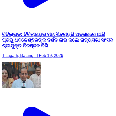
ଟିଟିଲାଗଡ: ଟିଟିଲାଗଡ଼ର ମହା ଶିବରାତ୍ରି ଅବସରରେ ଆଜି
ପ୍ରଭୁ ଧବଳେଶ୍ଵରଙ୍କ ଦର୍ଶନ ଲାଭ କଲେ ରାଜ୍ୟସଭା ସାଂସଦ
ଶ୍ରୀଯୁକ୍ତ ନିରଞ୍ଜନ ବିଶି
Titlagarh, Balangir | Feb 19, 2026