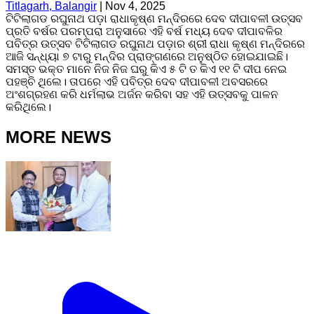
Titlagarh, Balangir
|
Nov 4, 2025
ଟିଟିଲାଗଡ ରଘୁନାଥ ପଡ଼ା ରାଧାକୃଷ୍ଣ ମନ୍ଦିରରେ ଦେବ ଦୀପାବଳୀ ଉତ୍ସବ
ପ୍ରତି ବର୍ଷର ପରମ୍ପରା ଅନୁସାରେ ଏହି ବର୍ଷ ମଧ୍ୟ ଦେବ ଦୀପାବଳିର
ପବିତ୍ର ଉତ୍ସବ ଟିଟିଲାଗଡ ରଘୁନାଥ ପଡ଼ାର ଶ୍ରୀ ରାଧା କୃଷ୍ଣ ମନ୍ଦିରରେ
ଆଜି ସନ୍ଧ୍ୟା ୭ ଟାରୁ ମନ୍ଦିର ପ୍ରାଙ୍ଗଣରେ ଅନୁଷ୍ଠିତ ହୋଇଯାଇଛି।
ସମସ୍ତ ଭକ୍ତ ମାନେ ନିଜ ନିଜ ଘରୁ କିଏ ୫ ଟି ତ କିଏ ୧୧ ଟି ଦୀପ ନେଇ
ପହଞ୍ଚି ଥିଲେ। ତାପରେ ଏହି ପବିତ୍ର ଦେବ ଦୀପାବଳୀ ଅବସରରେ
ଅଂଶଗ୍ରହଣ କରି ଧର୍ମଲାଭ ଅର୍ଜନ କରିବା ସହ ଏହି ଉତ୍ସବକୁ ପାଳନ
କରିଥିଲେ।
MORE NEWS