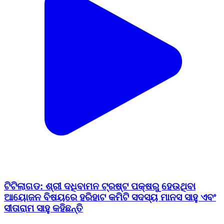
ଟିଟିଲାଗଡ: ଶ୍ରୀ ଦଧିବାମନ ଟ୍ରଷ୍ଟ ପକ୍ଷରୁ ହେଉଥିବା
ଆୟୋଜନ ବିଷୟରେ ହରିହାଟ କମିଟି ସଦସ୍ୟ ମାନସ ସାହୁ ଏବଂ
ସୀତାରାମ ସାହୁ କହିଛନ୍ତି