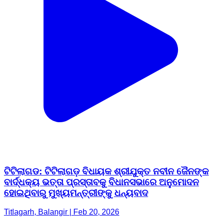
ଟିଟିଲାଗଡ: ଟିଟିଲାଗଡ଼ ବିଧାୟକ ଶ୍ରୀଯୁକ୍ତ ନବୀନ ଜୈନଙ୍କ
ବାର୍ଦ୍ଧକ୍ୟ ଭତ୍ତା ପ୍ରସ୍ତାବକୁ ବିଧାନସଭାରେ ଅନୁମୋଦନ
ହୋଇଥିବାରୁ ମୁଖ୍ୟମନ୍ତ୍ରୀଙ୍କୁ ଧନ୍ୟବାଦ
Titlagarh, Balangir | Feb 20, 2026