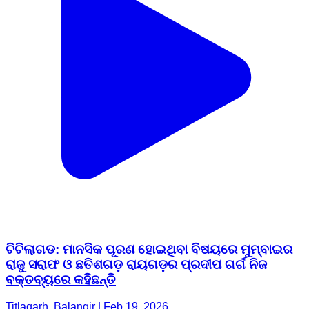
ଟିଟିଲାଗଡ: ମାନସିକ ପୂରଣ ହୋଇଥିବା ବିଷୟରେ ମୁମ୍ବାଇର
ରାଜୁ ସରାଫ ଓ ଛତିଶଗଡ଼ ରାୟଗଡ଼ର ପ୍ରଦୀପ ଗର୍ଗ ନିଜ
ବକ୍ତବ୍ୟରେ କହିଛନ୍ତି
Titlagarh, Balangir | Feb 19, 2026