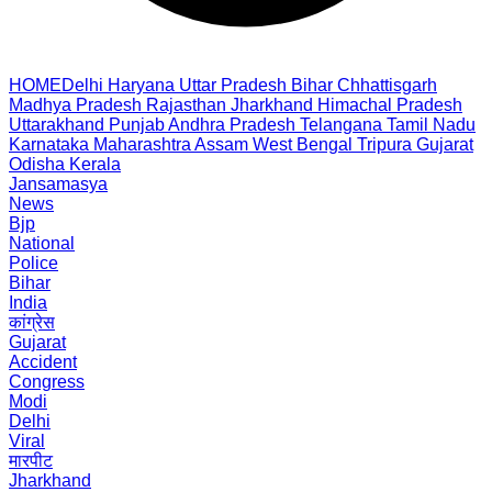
HOME
Delhi
Haryana
Uttar Pradesh
Bihar
Chhattisgarh
Madhya Pradesh
Rajasthan
Jharkhand
Himachal Pradesh
Uttarakhand
Punjab
Andhra Pradesh
Telangana
Tamil Nadu
Karnataka
Maharashtra
Assam
West Bengal
Tripura
Gujarat
Odisha
Kerala
Jansamasya
News
Bjp
National
Police
Bihar
India
कांग्रेस
Gujarat
Accident
Congress
Modi
Delhi
Viral
मारपीट
Jharkhand