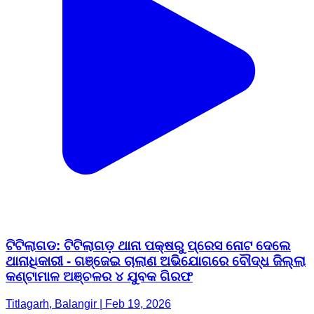
ଟିଟିଲାଗଡ: ଟିଟିଲାଗଡ଼ ଥାନା ପକ୍ଷରୁ ପ୍ରେସ ନୋଟ ଦେଲେ
ଥାନାଧିକାରୀ - ଗଞ୍ଜେଇ ଚାଲାଣ ଅଭିଯୋଗରେ ବୌଦ୍ଧ ଜିଲ୍ଲା
କଣ୍ଟାମାଳ ଅଞ୍ଚଳର ୪ ଯୁବକ ଗିରଫ
Titlagarh, Balangir | Feb 19, 2026