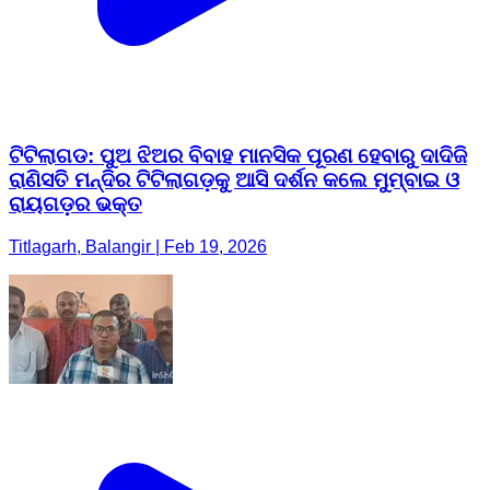
ଟିଟିଲାଗଡ: ପୁଅ ଝିଅର ବିବାହ ମାନସିକ ପୂରଣ ହେବାରୁ ଦାଦିଜି
ରାଣିସତି ମନ୍ଦିର ଟିଟିଲାଗଡ଼କୁ ଆସି ଦର୍ଶନ କଲେ ମୁମ୍ବାଇ ଓ
ରାୟଗଡ଼ର ଭକ୍ତ
Titlagarh, Balangir | Feb 19, 2026