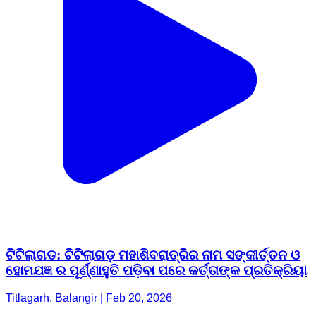
ଟିଟିଲାଗଡ: ଟିଟିଲାଗଡ଼ ମହାଶିବରାତ୍ରିର ନାମ ସଙ୍କୀର୍ତ୍ତନ ଓ
ହୋମଯଜ୍ଞ ର ପୂର୍ଣ୍ଣାହୁତି ପଡ଼ିବା ପରେ କର୍ତ୍ତାଙ୍କ ପ୍ରତିକ୍ରିୟା
Titlagarh, Balangir | Feb 20, 2026