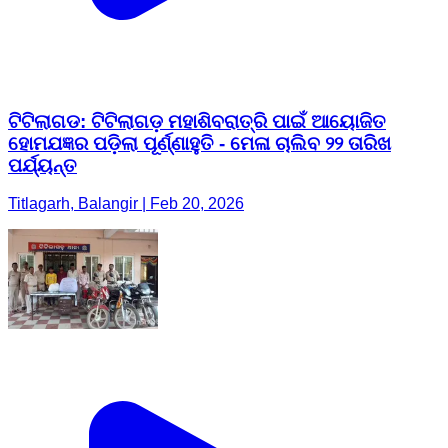
ଟିଟିଲାଗଡ: ଟିଟିଲାଗଡ଼ ମହାଶିବରାତ୍ରି ପାଇଁ ଆୟୋଜିତ
ହୋମଯଜ୍ଞର ପଡ଼ିଲା ପୂର୍ଣ୍ଣାହୁତି - ମେଳା ଚାଲିବ ୨୨ ତାରିଖ
ପର୍ଯ୍ୟନ୍ତ
Titlagarh, Balangir | Feb 20, 2026