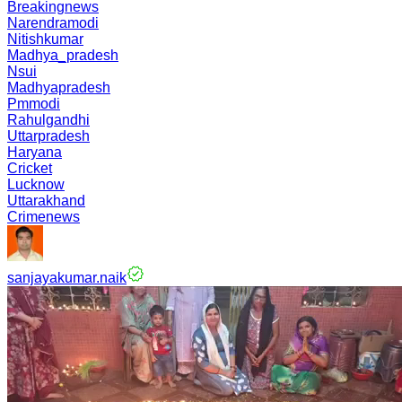
Breakingnews
Narendramodi
Nitishkumar
Madhya_pradesh
Nsui
Madhyapradesh
Pmmodi
Rahulgandhi
Uttarpradesh
Haryana
Cricket
Lucknow
Uttarakhand
Crimenews
sanjayakumar.naik