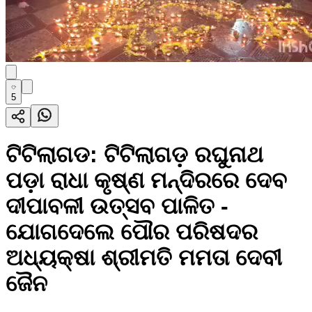
5
ଟିଟିଲାଗଡ: ଟିଟିଲାଗଡ଼ ରଘୁନାଥ
ପଡ଼ା ରାଧା କୃଷ୍ଣ ମନ୍ଦିରରେ ଦେବ
ଦୀପାବଳୀ ଉତ୍ସବ ପାଳିତ -
ଯୋଗଦେଲେ ପୌର ପରିଷଦର
ଅଧ୍ୟକ୍ଷା ଶ୍ରୀମତି ମମତା ଦେବୀ
ଜୈନ