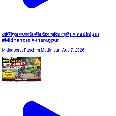
মেদিনীপুরে কংসাবতী নদীর তীরে হাতির লড়াই! #medinipur
#Midnapore #kharagpur
Midnapore, Paschim Medinipur | Aug 7, 2026