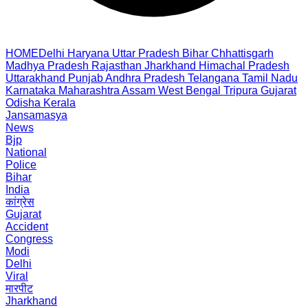
HOME
Delhi
Haryana
Uttar Pradesh
Bihar
Chhattisgarh
Madhya Pradesh
Rajasthan
Jharkhand
Himachal Pradesh
Uttarakhand
Punjab
Andhra Pradesh
Telangana
Tamil Nadu
Karnataka
Maharashtra
Assam
West Bengal
Tripura
Gujarat
Odisha
Kerala
Jansamasya
News
Bjp
National
Police
Bihar
India
कांग्रेस
Gujarat
Accident
Congress
Modi
Delhi
Viral
मारपीट
Jharkhand