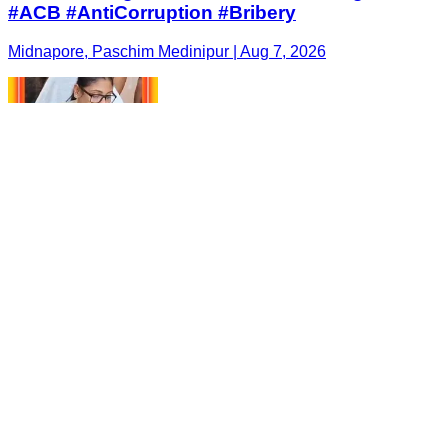
#ACB #AntiCorruption #Bribery
Midnapore, Paschim Medinipur | Aug 7, 2026