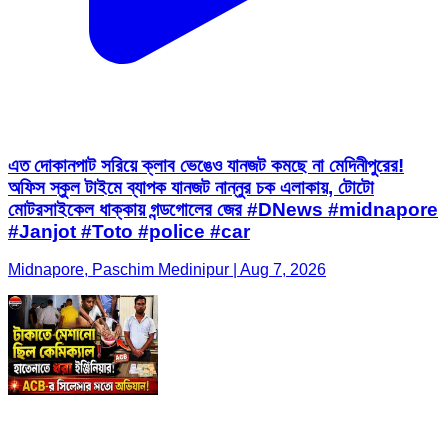
এত দোকানপাট সরিয়ে ক্লাব ভেঙেও যানজট কমছে না মেদিনীপুরের!
অফিস স্কুল টাইমে ব্যাপক যানজট নান্নুর চক এলাকায়, টোটো
মোটরসাইকেল ধাক্কায় গন্ডগোলের জের #DNews #midnapore
#Janjot #Toto #police #car
Midnapore, Paschim Medinipur | Aug 7, 2026