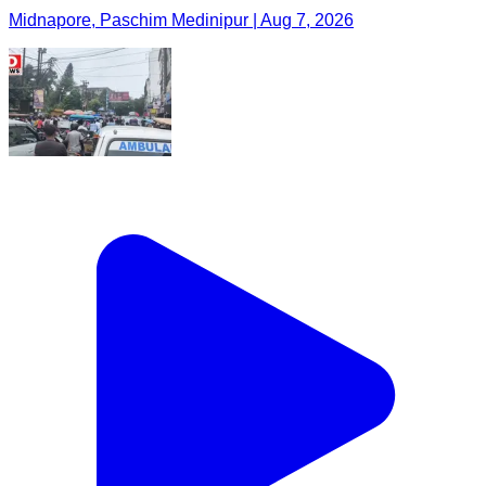
Midnapore, Paschim Medinipur | Aug 7, 2026