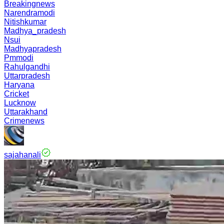
Breakingnews
Narendramodi
Nitishkumar
Madhya_pradesh
Nsui
Madhyapradesh
Pmmodi
Rahulgandhi
Uttarpradesh
Haryana
Cricket
Lucknow
Uttarakhand
Crimenews
sajahanali