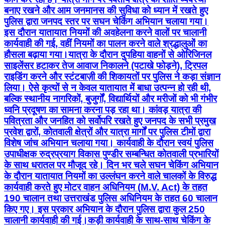
बनाए रखने और आम जनमानस की सुविधा को ध्यान में रखते हुए
पुलिस द्वारा जनपद स्तर पर सघन चेकिंग अभियान चलाया गया।
इस दौरान यातायात नियमों की अवहेलना करने वालों पर चालानी
कार्यवाही की गई, वहीं नियमों का पालन करने वाले श्रद्धालुओं का
हौसला बढ़ाया गया। ​यात्रा के दौरान दुपहिया वाहनों से ओरिजिनल
साइलेंसर हटाकर तेज आवाज निकालने (पटाखे फोड़ने), ट्रिपल
राइडिंग करने और स्टंटबाज़ी की शिकायतों पर पुलिस ने कड़ा संज्ञान
लिया। ऐसे कृत्यों से न केवल यातायात में बाधा उत्पन्न हो रही थी,
बल्कि स्थानीय नागरिकों, बुजुर्गों, विद्यार्थियों और मरीजों को भी गंभीर
ध्वनि प्रदूषण का सामना करना पड़ रहा था। ​कांवड़ यात्रा की
पवित्रता और जनहित को सर्वोपरि रखते हुए जनपद के सभी प्रमुख
प्रवेश द्वारों, कोतवाली क्षेत्रों और यात्रा मार्गों पर पुलिस टीमों द्वारा
विशेष जांच अभियान चलाया गया। कार्यवाही के दौरान स्वयं पुलिस
उपाधीक्षक रुद्रप्रयाग विकास पुण्डीर सम्बन्धित कोतवाली प्रभारियों
के साथ धरातल पर मौजूद रहे। दिन भर चले सघन ​चेकिंग अभियान
के दौरान यातायात नियमों का उल्लंघन करने वाले चालकों के विरुद्ध
कार्यवाही करते हुए मोटर वाहन अधिनियम (M.V. Act) के तहत
190 चालान तथा उत्तराखंड पुलिस अधिनियम के तहत 60 चालान
किए गए। इस प्रकार अभियान के दौरान पुलिस द्वारा कुल 250
चालानी कार्यवाही की गई। ​ ​कड़ी कार्यवाही के साथ-साथ चेकिंग के