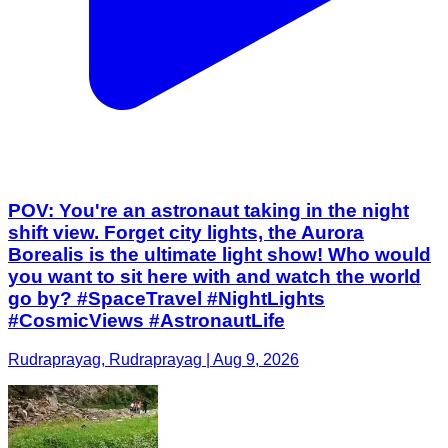
POV: You're an astronaut taking in the night
shift view. Forget city lights, the Aurora
Borealis is the ultimate light show! Who would
you want to sit here with and watch the world
go by? #SpaceTravel #NightLights
#CosmicViews #AstronautLife
Rudraprayag, Rudraprayag | Aug 9, 2026