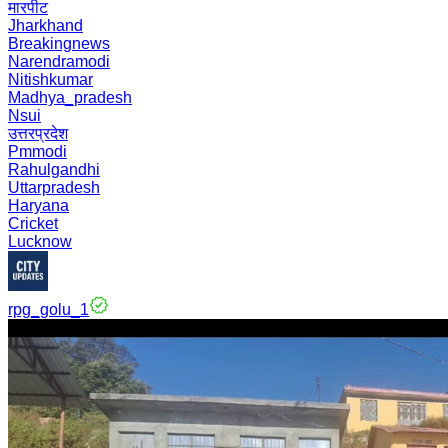
मारपीट
Jharkhand
Breakingnews
Narendramodi
Nitishkumar
Madhya_pradesh
Nsui
उत्तरप्रदेश
Pmmodi
Rahulgandhi
Uttarpradesh
Haryana
Cricket
Lucknow
rpg_golu_1