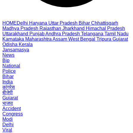
HOME
Delhi
Haryana
Uttar Pradesh
Bihar
Chhattisgarh
Madhya Pradesh
Rajasthan
Jharkhand
Himachal Pradesh
Uttarakhand
Punjab
Andhra Pradesh
Telangana
Tamil Nadu
Karnataka
Maharashtra
Assam
West Bengal
Tripura
Gujarat
Odisha
Kerala
Jansamasya
News
Bjp
National
Police
Bihar
India
कांग्रेस
बीजेपी
Gujarat
भाजपा
Accident
Congress
Modi
Delhi
Viral