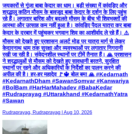
जयकारों से गूंजा बाबा केदार का धाम। बड़ी संख्या में कांवड़िए और
श्रद्धालु कठिन मौसम के बावजूद बाबा केदार के दर्शन के लिए पहुंच
रहे हैं। लगातार बारिश और बदलते मौसम के बीच भी शिवभक्तों की
आस्था और उत्साह कम नहीं हुआ है। कांवड़िए पैदल यात्रा कर बाबा
केदार के दरबार में पहुंचकर भगवान शिव का आशीर्वाद ले रहे हैं। ⚠️
मौसम को देखते हुए प्रशासन अलर्ट मोड पर यात्रा मार्ग से लेकर
केदारनाथ धाम तक सुरक्षा और व्यवस्थाओं पर लगातार निगरानी
रखी जा रही है। संवेदनशील स्थानों पर टीमें तैनात हैं। 🙏 प्रशासन
ने श्रद्धालुओं से मौसम को देखते हुए सावधानी बरतने, सुरक्षित
स्थानों पर रहने और अधिकारियों के निर्देशों का पालन करने की
अपील की है। हर-हर महादेव 🚩🔱 बोल बम! 🙏 #Kedarnath
#KedarnathDham #SawanSomvar #Kanwariya
#BolBam #HarHarMahadev #BabaKedar
#Rudraprayag #Uttarakhand #KedarnathYatra
#Sawan
Rudraprayag, Rudraprayag | Aug 10, 2026