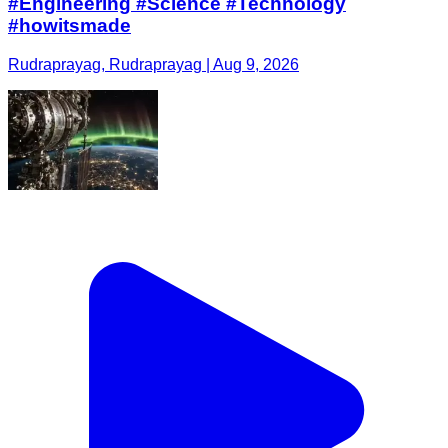
#Engineering #Science #Technology
#howitsmade
Rudraprayag, Rudraprayag | Aug 9, 2026