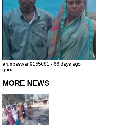
arunpaswan9155081
•
66 days ago
good
MORE NEWS