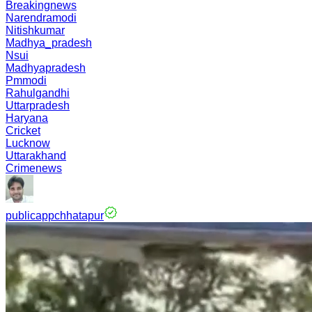
Breakingnews
Narendramodi
Nitishkumar
Madhya_pradesh
Nsui
Madhyapradesh
Pmmodi
Rahulgandhi
Uttarpradesh
Haryana
Cricket
Lucknow
Uttarakhand
Crimenews
publicappchhatapur