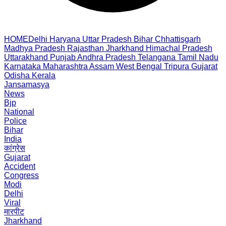
HOME
Delhi
Haryana
Uttar Pradesh
Bihar
Chhattisgarh
Madhya Pradesh
Rajasthan
Jharkhand
Himachal Pradesh
Uttarakhand
Punjab
Andhra Pradesh
Telangana
Tamil Nadu
Karnataka
Maharashtra
Assam
West Bengal
Tripura
Gujarat
Odisha
Kerala
Jansamasya
News
Bjp
National
Police
Bihar
India
कांग्रेस
Gujarat
Accident
Congress
Modi
Delhi
Viral
मारपीट
Jharkhand