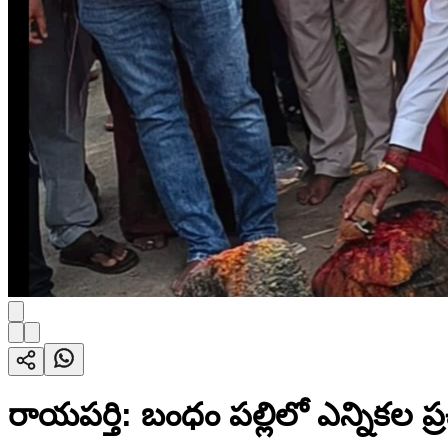
రాయపర్తి: బంధం పల్లిలో ఎన్నికల ప