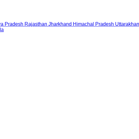
a Pradesh
Rajasthan
Jharkhand
Himachal Pradesh
Uttarakha
la