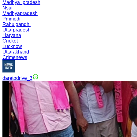
Madhya_pradesh
Nsui
Madhyapradesh
Pmmodi
Rahulgandhi
Uttarpradesh
Haryana
Cricket
Lucknow
Uttarakhand
Crimenews
daretodrive_3