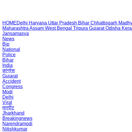
HOME
Delhi
Haryana
Uttar Pradesh
Bihar
Chhattisgarh
Madhy
Maharashtra
Assam
West Bengal
Tripura
Gujarat
Odisha
Kera
Jansamasya
News
Bjp
National
Police
Bihar
India
कांग्रेस
Gujarat
Accident
Congress
Modi
Delhi
Viral
मारपीट
Jharkhand
Breakingnews
Narendramodi
Nitishkumar