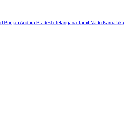
nd
Punjab
Andhra Pradesh
Telangana
Tamil Nadu
Karnataka