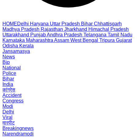
HOME
Delhi
Haryana
Uttar Pradesh
Bihar
Chhattisgarh
Madhya Pradesh
Rajasthan
Jharkhand
Himachal Pradesh
Uttarakhand
Punjab
Andhra Pradesh
Telangana
Tamil Nadu
Karnataka
Maharashtra
Assam
West Bengal
Tripura
Gujarat
Odisha
Kerala
Jansamasya
News
Bjp
National
Police
Bihar
India
कांग्रेस
Accident
Congress
Modi
Delhi
Viral
मारपीट
Breakingnews
Narendramodi