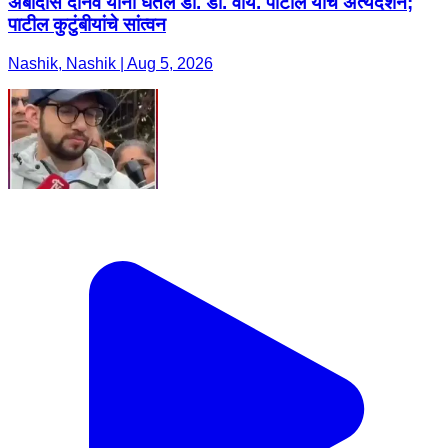
अंबादास दानवे यांनी घेतले डॉ. डी. वाय. पाटील यांचे अंत्यदर्शन;
पाटील कुटुंबीयांचे सांत्वन
Nashik, Nashik | Aug 5, 2026