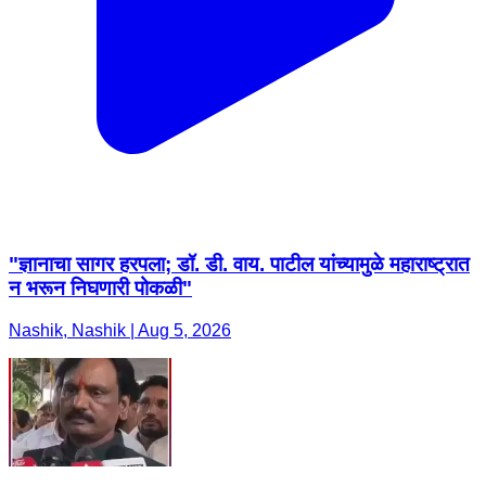
"ज्ञानाचा सागर हरपला; डॉ. डी. वाय. पाटील यांच्यामुळे महाराष्ट्रात
न भरून निघणारी पोकळी"
Nashik, Nashik | Aug 5, 2026