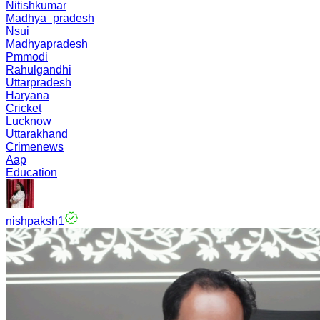
Nitishkumar
Madhya_pradesh
Nsui
Madhyapradesh
Pmmodi
Rahulgandhi
Uttarpradesh
Haryana
Cricket
Lucknow
Uttarakhand
Crimenews
Aap
Education
nishpaksh1