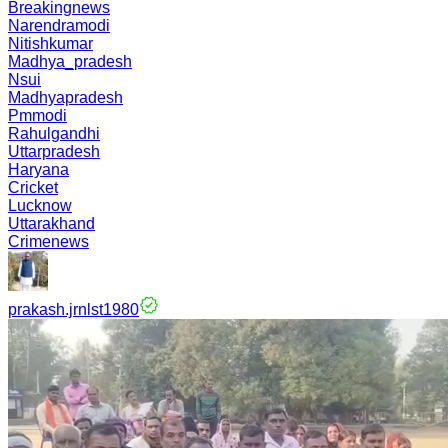
Breakingnews
Narendramodi
Nitishkumar
Madhya_pradesh
Nsui
Madhyapradesh
Pmmodi
Rahulgandhi
Uttarpradesh
Haryana
Cricket
Lucknow
Uttarakhand
Crimenews
prakash.jrnlst1980