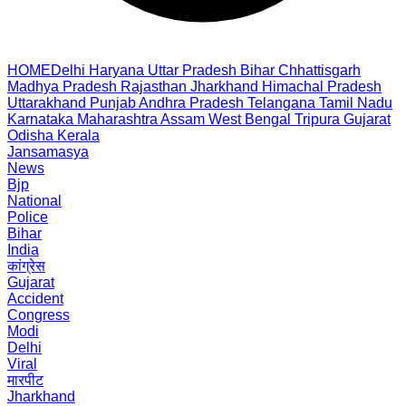
HOME
Delhi
Haryana
Uttar Pradesh
Bihar
Chhattisgarh
Madhya Pradesh
Rajasthan
Jharkhand
Himachal Pradesh
Uttarakhand
Punjab
Andhra Pradesh
Telangana
Tamil Nadu
Karnataka
Maharashtra
Assam
West Bengal
Tripura
Gujarat
Odisha
Kerala
Jansamasya
News
Bjp
National
Police
Bihar
India
कांग्रेस
Gujarat
Accident
Congress
Modi
Delhi
Viral
मारपीट
Jharkhand