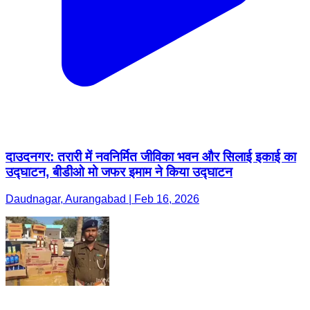
दाउदनगर: तरारी में नवनिर्मित जीविका भवन और सिलाई इकाई का
उद्घाटन, बीडीओ मो जफर इमाम ने किया उद्घाटन
Daudnagar, Aurangabad | Feb 16, 2026