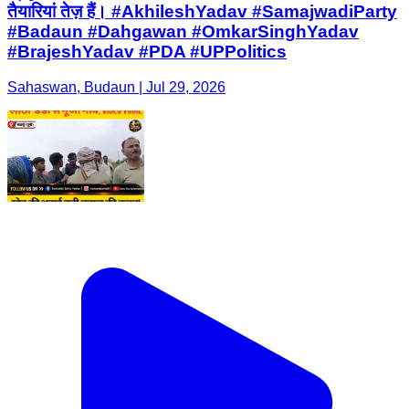
तैयारियां तेज़ हैं। #AkhileshYadav #SamajwadiParty
#Badaun #Dahgawan #OmkarSinghYadav
#BrajeshYadav #PDA #UPPolitics
Sahaswan, Budaun | Jul 29, 2026