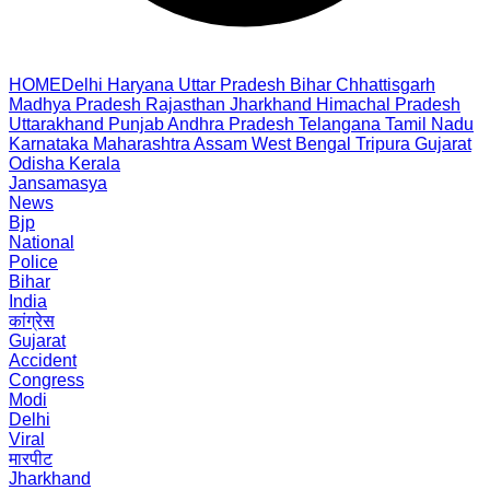
HOME
Delhi
Haryana
Uttar Pradesh
Bihar
Chhattisgarh
Madhya Pradesh
Rajasthan
Jharkhand
Himachal Pradesh
Uttarakhand
Punjab
Andhra Pradesh
Telangana
Tamil Nadu
Karnataka
Maharashtra
Assam
West Bengal
Tripura
Gujarat
Odisha
Kerala
Jansamasya
News
Bjp
National
Police
Bihar
India
कांग्रेस
Gujarat
Accident
Congress
Modi
Delhi
Viral
मारपीट
Jharkhand