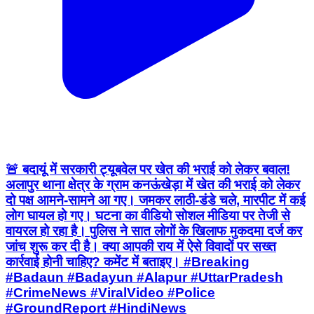
🚨 बदायूं में सरकारी ट्यूबवेल पर खेत की भराई को लेकर बवाल!
अलापुर थाना क्षेत्र के ग्राम कनऊंखेड़ा में खेत की भराई को लेकर
दो पक्ष आमने-सामने आ गए। जमकर लाठी-डंडे चले, मारपीट में कई
लोग घायल हो गए। घटना का वीडियो सोशल मीडिया पर तेजी से
वायरल हो रहा है। पुलिस ने सात लोगों के खिलाफ मुकदमा दर्ज कर
जांच शुरू कर दी है। क्या आपकी राय में ऐसे विवादों पर सख्त
कार्रवाई होनी चाहिए? कमेंट में बताइए। #Breaking
#Badaun #Badayun #Alapur #UttarPradesh
#CrimeNews #ViralVideo #Police
#GroundReport #HindiNews