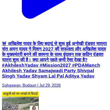
🚨 अखिलेश यादव के लिए बदायूं से शुरू हुई अनोखी दंडवत यात्रा!
संत अमन यादव ने मिशन 2027 की सफलता और अखिलेश यादव
के मुख्यमंत्री बनने की कामना के साथ वृंदावन तक कठिन दंडवत
यात्रा शुरू की है। क्या आपने पहले कभी ऐसा देखा है?
#AkhileshYadav #Mission2027 #PDAManch
Akhilesh Yadav Samajwadi Party Shivpal
Singh Yadav Shyam Lal Pal Aditya Yadav
Sahaswan, Budaun | Jul 29, 2026