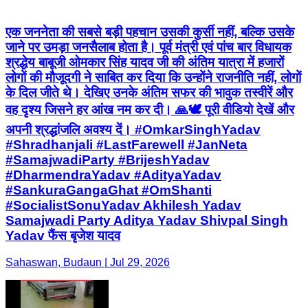
एक जननेता की सबसे बड़ी पहचान उसकी कुर्सी नहीं, बल्कि उसके
जाने पर उमड़ा जनसैलाब होता है। पूर्व मंत्री एवं पांच बार विधायक
श्रद्धेय बाबूजी ओमकार सिंह यादव जी की अंतिम यात्रा में हजारों
लोगों की मौजूदगी ने साबित कर दिया कि उन्होंने राजनीति नहीं, लोगों
के दिल जीते थे। देखिए उनके अंतिम सफर की भावुक तस्वीरें और
वह दृश्य जिसने हर आंख नम कर दी। 🙏🕊️ पूरी वीडियो देखें और
अपनी श्रद्धांजलि अवश्य दें। #OmkarSinghYadav
#Shradhanjali #LastFarewell #JanNeta
#SamajwadiParty #BrijeshYadav
#DharmendraYadav #AdityaYadav
#SankuraGangaGhat #OmShanti
#SocialistSonuYadav Akhilesh Yadav
Samajwadi Party Aditya Yadav Shivpal Singh
Yadav फैंस बृजेश यादव
Sahaswan, Budaun | Jul 29, 2026