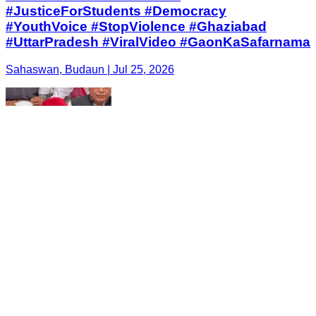
#JusticeForStudents #Democracy
#YouthVoice #StopViolence #Ghaziabad
#UttarPradesh #ViralVideo #GaonKaSafarnama
Sahaswan, Budaun | Jul 25, 2026