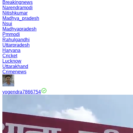
Breakingnews
Narendramodi
Nitishkumar
Madhya_pradesh
Nsui
Madhyapradesh
Pmmodi
Rahulgandhi
Uttarpradesh
Haryana
Cricket
Lucknow
Uttarakhand
Crimenews
yogendra7866754