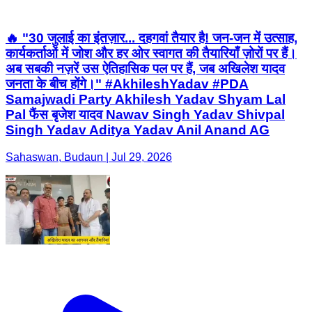
🔥 "30 जुलाई का इंतज़ार... दहगवां तैयार है! जन-जन में उत्साह,
कार्यकर्ताओं में जोश और हर ओर स्वागत की तैयारियाँ ज़ोरों पर हैं।
अब सबकी नज़रें उस ऐतिहासिक पल पर हैं, जब अखिलेश यादव
जनता के बीच होंगे।" #AkhileshYadav #PDA
Samajwadi Party Akhilesh Yadav Shyam Lal
Pal फैंस बृजेश यादव Nawav Singh Yadav Shivpal
Singh Yadav Aditya Yadav Anil Anand AG
Sahaswan, Budaun | Jul 29, 2026