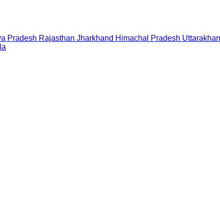
a Pradesh
Rajasthan
Jharkhand
Himachal Pradesh
Uttarakha
la