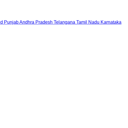
nd
Punjab
Andhra Pradesh
Telangana
Tamil Nadu
Karnataka