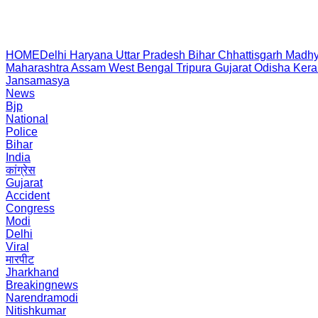
HOME
Delhi
Haryana
Uttar Pradesh
Bihar
Chhattisgarh
Madhy
Maharashtra
Assam
West Bengal
Tripura
Gujarat
Odisha
Kera
Jansamasya
News
Bjp
National
Police
Bihar
India
कांग्रेस
Gujarat
Accident
Congress
Modi
Delhi
Viral
मारपीट
Jharkhand
Breakingnews
Narendramodi
Nitishkumar