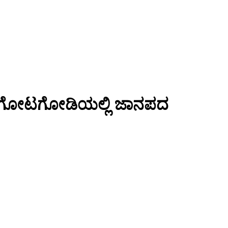
 ಇದೆ; ಗೋಟಗೋಡಿಯಲ್ಲಿ ಜಾನಪದ