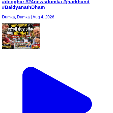
#deoghar #24newsdumka #jharkhand
#BaidyanathDham
Dumka, Dumka | Aug 4, 2026