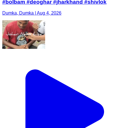
#bolbam #deoghar #jharkhand #shivlok
Dumka, Dumka | Aug 4, 2026