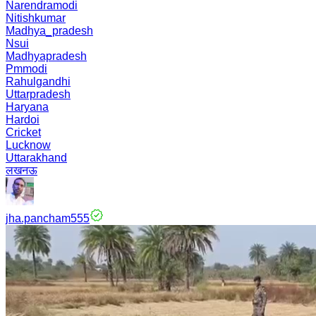
Narendramodi
Nitishkumar
Madhya_pradesh
Nsui
Madhyapradesh
Pmmodi
Rahulgandhi
Uttarpradesh
Haryana
Hardoi
Cricket
Lucknow
Uttarakhand
लखनऊ
jha.pancham555