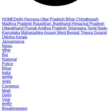
HOME
Delhi
Haryana
Uttar Pradesh
Bihar
Chhattisgarh
Madhya Pradesh
Rajasthan
Jharkhand
Himachal Pradesh
Uttarakhand
Punjab
Andhra Pradesh
Telangana
Tamil Nadu
Karnataka
Maharashtra
Assam
West Bengal
Tripura
Gujarat
Odisha
Kerala
Jansamasya
News
पुलिस
Bjp
National
Police
Bihar
India
कांग्रेस
भाजपा
Congress
Modi
Delhi
Viral
मारपीट
Breakingnews