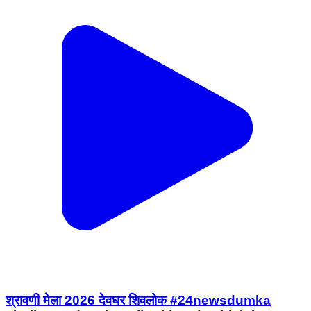
श्रावणी मेला 2026 देवघर शिवलोक #24newsdumka