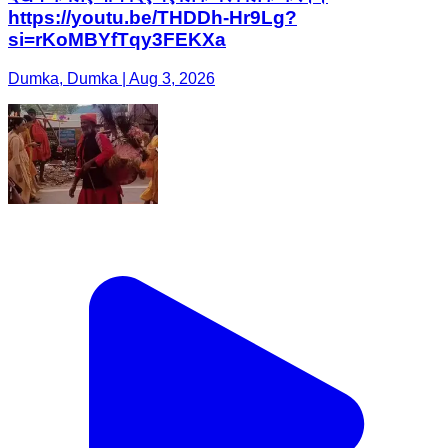
https://youtu.be/THDDh-Hr9Lg?
si=rKoMBYfTqy3FEKXa
Dumka, Dumka | Aug 3, 2026