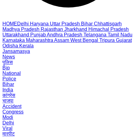
HOME
Delhi
Haryana
Uttar Pradesh
Bihar
Chhattisgarh
Madhya Pradesh
Rajasthan
Jharkhand
Himachal Pradesh
Uttarakhand
Punjab
Andhra Pradesh
Telangana
Tamil Nadu
Karnataka
Maharashtra
Assam
West Bengal
Tripura
Gujarat
Odisha
Kerala
Jansamasya
News
पुलिस
Bjp
National
Police
Bihar
India
कांग्रेस
भाजपा
Accident
Congress
Modi
Delhi
Viral
मारपीट