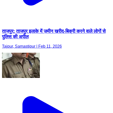
ताजपुर: ताजपुर इलाके में ज़मीन खरीद-बिक्री करने वाले लोगों से
पुलिस की अपील
Tajpur, Samastipur | Feb 11, 2026