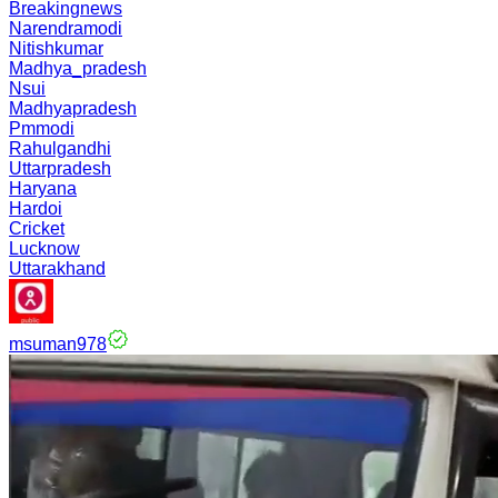
Breakingnews
Narendramodi
Nitishkumar
Madhya_pradesh
Nsui
Madhyapradesh
Pmmodi
Rahulgandhi
Uttarpradesh
Haryana
Hardoi
Cricket
Lucknow
Uttarakhand
msuman978