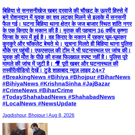
बिहिया से सनसनीखेज खबर दरवाजे की चौखट के ऊपरी हिस्से में
बने रोशनदान में युवक का शव लटका मिलने से इलाके में सनसनी
फैल गई। घटना बिहिया थाना क्षेत्र के जज बाजार स्थित शांति नगर
के एक किराए के मकान की है। मृतक की पहचान 36 वर्षीय कृष्णा
सिन्हा के रूप में हुई है। वह किराए के मकान में रहकर घूम-घूमकर
कुरकुरे और चॉकलेट बेचते थे। सूचना मिलते ही बिहिया थाना पुलिस
मौके पर पहुंची। एफएसएल की टीम ने भी घटनास्थल पर जांच की।
युवक की मौत के पीछे की वजह फिलहाल स्पष्ट नहीं है। पुलिस पूरे
मामले की जांच में जुटी है। 🎥 पूरी खबर और घटनास्थल की
तस्वीरें/वीडियो देखें। टुडे शाहाबाद न्यूज़ लाइव 24×7
#BreakingNews #Bihiya #Bhojpur #BiharNews
#BihiyaNews #KrishnaSinha #JajBazar
#CrimeNews #BiharCrime
#TodayShahabadNews #ShahabadNews
#LocalNews #NewsUpdate
Jagdishpur, Bhojpur | Aug 8, 2026