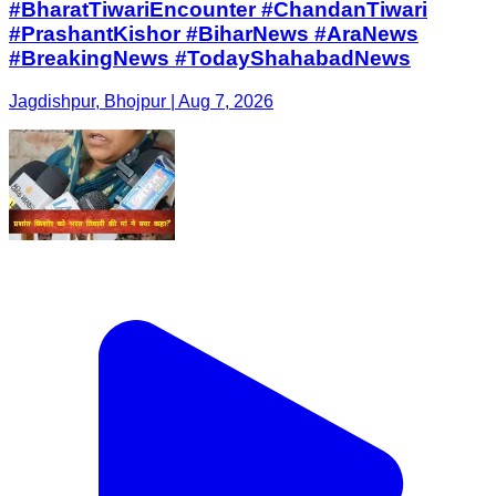
#BharatTiwariEncounter #ChandanTiwari
#PrashantKishor #BiharNews #AraNews
#BreakingNews #TodayShahabadNews
Jagdishpur, Bhojpur | Aug 7, 2026