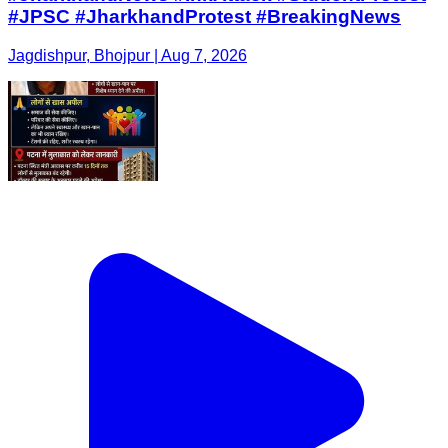
#JPSC #JharkhandProtest #BreakingNews
Jagdishpur, Bhojpur | Aug 7, 2026