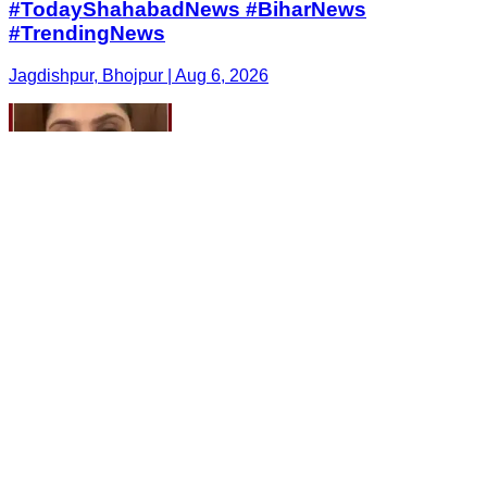
#TodayShahabadNews #BiharNews
#TrendingNews
Jagdishpur, Bhojpur | Aug 6, 2026