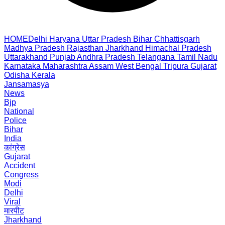
HOME
Delhi
Haryana
Uttar Pradesh
Bihar
Chhattisgarh
Madhya Pradesh
Rajasthan
Jharkhand
Himachal Pradesh
Uttarakhand
Punjab
Andhra Pradesh
Telangana
Tamil Nadu
Karnataka
Maharashtra
Assam
West Bengal
Tripura
Gujarat
Odisha
Kerala
Jansamasya
News
Bjp
National
Police
Bihar
India
कांग्रेस
Gujarat
Accident
Congress
Modi
Delhi
Viral
मारपीट
Jharkhand