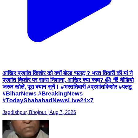
आखिर प्रशांत किशोर को क्यों बोला ‘पलटू’? भरत तिवारी की मां ने
प्रशांत किशोर पर साधा निशाना, आखिर क्या कहा? 😱 🎥 वीडियो
जरूर खोलें, पूरा बयान सुनें। #भरततिवारी #प्रशांतकिशोर #पलटू
#BiharNews #BreakingNews
#TodayShahabadNewsLive24x7
Jagdishpur, Bhojpur | Aug 7, 2026