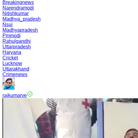
Breakingnews
Narendramodi
Nitishkumar
Madhya_pradesh
Nsui
Madhyapradesh
Pmmodi
Rahulgandhi
Uttarpradesh
Haryana
Cricket
Lucknow
Uttarakhand
Crimenews
rajkumarve