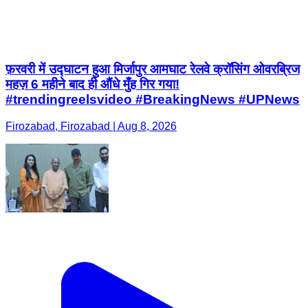
फ़रवरी में उद्घाटन हुआ मिर्जापुर आमघाट रेलवे क्रॉसिंग ओवरब्रिज
महज़ 6 महीने बाद ही औंधे मुँह गिर गया!
#trendingreelsvideo #BreakingNews #UPNews
Firozabad, Firozabad | Aug 8, 2026