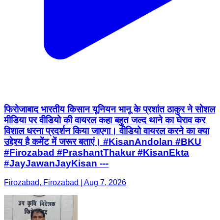
फिरोजाबाद भारतीय किसान यूनियन भानू के प्रशांत ठाकुर ने सोशल
मीडिया पर वीडियो की वायरल कहा बहुत जल्द थाने का घेराव कर
विशाल धरना प्रदर्शन किया जाएगा। वीडियो वायरल करने का क्या
उद्देश्य है कमेंट में जरूर बताएं। #KisanAndolan #BKU
#Firozabad #PrashantThakur #KisanEkta
#JayJawanJayKisan ---
Firozabad, Firozabad | Aug 7, 2026