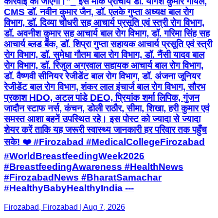
कार्रवाई की जाएगी।"_ इस मौके प्राचार्य डॉ. योगेश कुमार गोयल,
CMS डॉ. नवीन कुमार जैन, डॉ. एलके गुप्ता अध्यक्ष बाल रोग
विभाग, डॉ. दिव्या चौधरी सह आचार्य प्रसूति एवं स्त्री रोग विभाग,
डॉ. अवनीश कुमार सह आचार्य बाल रोग विभाग, डॉ. गरिमा सिंह सह
आचार्य ब्लड बैंक, डॉ. शिप्रा गुप्ता सहायक आचार्य प्रसूति एवं स्त्री
रोग विभाग, डॉ. सुमेधा गौतम बाल रोग विभाग, डॉ. नैंसी यादव बाल
रोग विभाग, डॉ. रिजुल अग्रवाल सहायक आचार्य बाल रोग विभाग,
डॉ. वैष्णवी सीनियर रेजीडेंट बाल रोग विभाग, डॉ. अंजना जूनियर
रेजीडेंट बाल रोग विभाग, शंकर लाल इंचार्ज बाल रोग विभाग, सौरभ
प्रकाश HDO, अटल पांडे DEO, प्रियांक शर्मा लिपिक, गुंजन
जादौन स्टाफ नर्स, कंचन, डोली राठौर, सीमा, शिखा, हरी कुमार एवं
समस्त आशा बहनें उपस्थित रहे। इस पोस्ट को ज्यादा से ज्यादा
शेयर करें ताकि यह जरूरी स्वास्थ्य जानकारी हर परिवार तक पहुँच
सके! ❤️ #Firozabad #MedicalCollegeFirozabad
#WorldBreastfeedingWeek2026
#BreastfeedingAwareness #HealthNews
#FirozabadNews #BharatSamachar
#HealthyBabyHealthyIndia ---
Firozabad, Firozabad | Aug 7, 2026