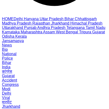
HOME
Delhi
Haryana
Uttar Pradesh
Bihar
Chhattisgarh
Madhya Pradesh
Rajasthan
Jharkhand
Himachal Pradesh
Uttarakhand
Punjab
Andhra Pradesh
Telangana
Tamil Nadu
Karnataka
Maharashtra
Assam
West Bengal
Tripura
Gujarat
Odisha
Kerala
Jansamasya
News
Bjp
National
Police
Bihar
India
कांग्रेस
Gujarat
Accident
Congress
Modi
Delhi
Viral
मारपीट
Jharkhand