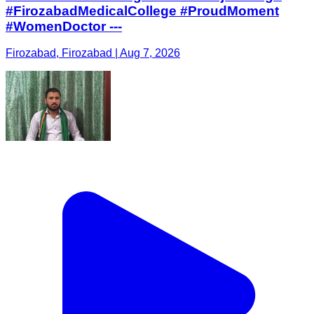
#FirozabadMedicalCollege #ProudMoment
#WomenDoctor ---
Firozabad, Firozabad | Aug 7, 2026