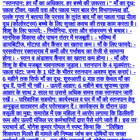
"स्तनपान: हर माँ का अधिकार, हर बच्चे की ज़रूरत।" माँ का दूध:
पहला टीका, पहली दवा और पहला प्यार बाल रोग विभागाध्यक्ष डॉ.
एलके गुप्ता ने बताया कि प्रसव के तुरंत बाद माँ का पहला गाढ़ा पीला
दूध (कोलोस्ट्रम) बच्चे के लिए सुरक्षा कवच की तरह काम करता है।
शिशु के लिए फायदे: - निमोनिया, दस्त और संक्रमण से बचाव। -
मानसिक विकास और पाचन तंत्र में मजबूती। - भविष्य में
डायबिटीज, मोटापा और कैंसर का खतरा कम। माँ के लिए फायदे: -
प्रसवोत्तर रक्तस्राव में कमी और गर्भाशय का तेजी से सामान्य
होना। - स्तन व अंडाशय कैंसर का खतरा कम होना। - माँ और
शिशु के बीच मजबूत भावनात्मक जुड़ाव। स्तनपान के 4 मूलमंत्र: -
पहला घंटा: जन्म के 1 घंटे के भीतर स्तनपान अवश्य शुरू कराएं। -
6 महीने तक सिर्फ माँ का दूध: शुरुआती 6 माह तक केवल माँ का
दूध दें, पानी भी नहीं। - ऊपरी आहार: 6 महीने बाद सुपाच्य पूरक
आहार के साथ 2 साल या उससे अधिक समय तक स्तनपान जारी
रखें। - पारिवारिक सहयोग: कार्यस्थल व घर में माँ को स्तनपान हेतु
अनुकूल वातावरण और प्रोत्साहन दें। कार्यक्रम के दौरान उठा
वसूली का मुद्दा: समारोह में एक महिला ने आरोप लगाया कि डिलीवरी
रूम और ऊपरी मंजिल पर कर्मचारियों द्वारा पैसे मांगे जाते हैं। इस पर
प्राचार्य डॉ. योगेश कुमार गोयल ने स्पष्ट किया कि _"लिखित
शिकायत मिलते ही मामले की निष्पक्ष जांच कर दोषियों पर सख्त