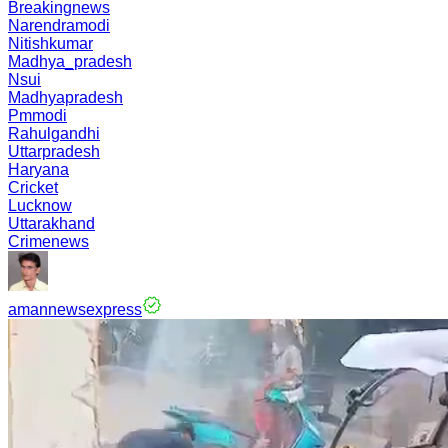
Breakingnews
Narendramodi
Nitishkumar
Madhya_pradesh
Nsui
Madhyapradesh
Pmmodi
Rahulgandhi
Uttarpradesh
Haryana
Cricket
Lucknow
Uttarakhand
Crimenews
amannewsexpress