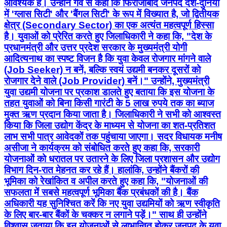
आवश्यक है। उन्होंने गर्व से कहा कि फिरोजाबाद जनपद देश-दुनिया
में 'ग्लास सिटी' और 'बैंगल सिटी' के रूप में विख्यात है, जो द्वितीयक
क्षेत्र (Secondary Sector) का एक अत्यंत महत्वपूर्ण हिस्सा
है। युवाओं को प्रेरित करते हुए जिलाधिकारी ने कहा कि, "देश के
प्रधानमंत्री और उत्तर प्रदेश सरकार के मुख्यमंत्री योगी
आदित्यनाथ का स्पष्ट विजन है कि युवा केवल रोजगार मांगने वाले
(Job Seeker) न बनें, बल्कि स्वयं उद्यमी बनकर दूसरों को
रोजगार देने वाले (Job Provider) बनें।" उन्होंने, मुख्यमंत्री
युवा उद्यमी योजना पर प्रकाश डालते हुए बताया कि इस योजना के
तहत युवाओं को बिना किसी गारंटी के 5 लाख रुपये तक का ब्याज
मुक्त ऋण प्रदान किया जाता है। जिलाधिकारी ने सभी को आश्वस्त
किया कि जिला उद्योग केंद्र के माध्यम से योजना का शत-प्रतिशत
लाभ सभी पात्र आवेदकों तक पहुंचाया जाएगा। सदर विधायक मनीष
असीजा ने कार्यक्रम को संबोधित करते हुए कहा कि, सरकारी
योजनाओं को धरातल पर उतारने के लिए जिला प्रशासन और उद्योग
विभाग दिन-रात मेहनत कर रहे हैं। हालांकि, उन्होंने बैंकरों की
भूमिका को रेखांकित व अपील करते हुए कहा कि, "योजनाओं की
सफलता में सबसे महत्वपूर्ण भूमिका बैंक प्रबंधकों की है। बैंक
अधिकारी यह सुनिश्चित करें कि नए युवा उद्यमियों को ऋण स्वीकृति
के लिए बार-बार बैंकों के चक्कर न लगाने पड़ें।" साथ ही उन्होंने
विश्वास जताया कि इन योजनाओं से लाभान्वित होकर जनपद के युवा