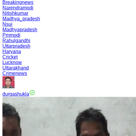
Breakingnews
Narendramodi
Nitishkumar
Madhya_pradesh
Nsui
Madhyapradesh
Pmmodi
Rahulgandhi
Uttarpradesh
Haryana
Cricket
Lucknow
Uttarakhand
Crimenews
durgashukla