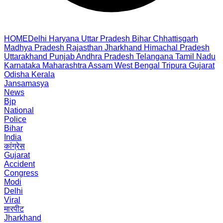
HOME
Delhi
Haryana
Uttar Pradesh
Bihar
Chhattisgarh
Madhya Pradesh
Rajasthan
Jharkhand
Himachal Pradesh
Uttarakhand
Punjab
Andhra Pradesh
Telangana
Tamil Nadu
Karnataka
Maharashtra
Assam
West Bengal
Tripura
Gujarat
Odisha
Kerala
Jansamasya
News
Bjp
National
Police
Bihar
India
कांग्रेस
Gujarat
Accident
Congress
Modi
Delhi
Viral
मारपीट
Jharkhand