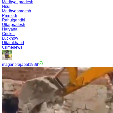
Madhya_pradesh
Nsui
Madhyapradesh
Pmmodi
Rahulgandhi
Uttarpradesh
Haryana
Cricket
Lucknow
Uttarakhand
Crimenews
maganprajapat1988