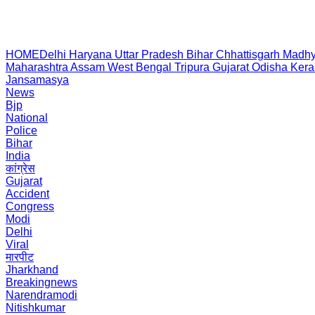
HOME
Delhi
Haryana
Uttar Pradesh
Bihar
Chhattisgarh
Madhy
Maharashtra
Assam
West Bengal
Tripura
Gujarat
Odisha
Kera
Jansamasya
News
Bjp
National
Police
Bihar
India
कांग्रेस
Gujarat
Accident
Congress
Modi
Delhi
Viral
मारपीट
Jharkhand
Breakingnews
Narendramodi
Nitishkumar