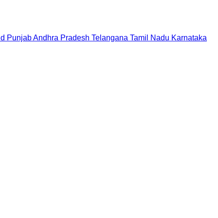
nd
Punjab
Andhra Pradesh
Telangana
Tamil Nadu
Karnataka