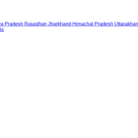
a Pradesh
Rajasthan
Jharkhand
Himachal Pradesh
Uttarakha
la