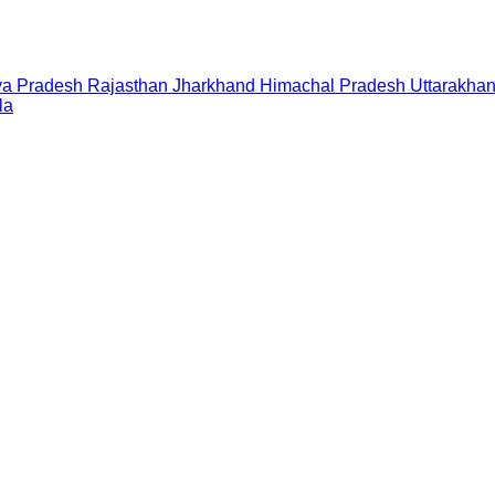
a Pradesh
Rajasthan
Jharkhand
Himachal Pradesh
Uttarakha
la