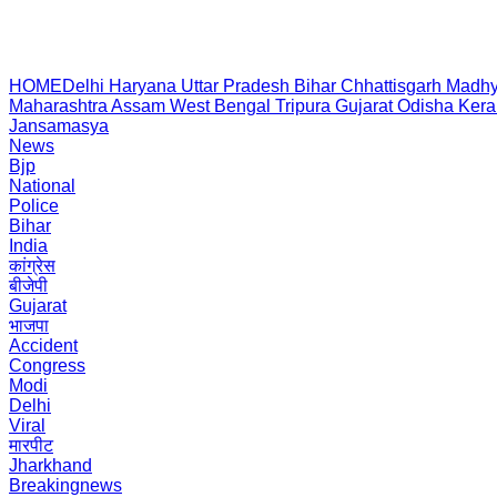
HOME
Delhi
Haryana
Uttar Pradesh
Bihar
Chhattisgarh
Madhy
Maharashtra
Assam
West Bengal
Tripura
Gujarat
Odisha
Kera
Jansamasya
News
Bjp
National
Police
Bihar
India
कांग्रेस
बीजेपी
Gujarat
भाजपा
Accident
Congress
Modi
Delhi
Viral
मारपीट
Jharkhand
Breakingnews