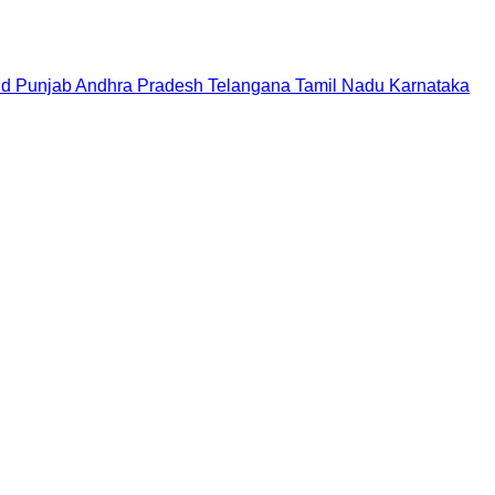
nd
Punjab
Andhra Pradesh
Telangana
Tamil Nadu
Karnataka