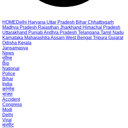
HOME
Delhi
Haryana
Uttar Pradesh
Bihar
Chhattisgarh
Madhya Pradesh
Rajasthan
Jharkhand
Himachal Pradesh
Uttarakhand
Punjab
Andhra Pradesh
Telangana
Tamil Nadu
Karnataka
Maharashtra
Assam
West Bengal
Tripura
Gujarat
Odisha
Kerala
Jansamasya
News
पुलिस
Bjp
National
Police
Bihar
India
कांग्रेस
भाजपा
Accident
Congress
Modi
Delhi
Viral
मारपीट