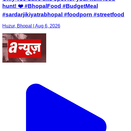
hunt! ❤️ #BhopalFood #BudgetMeal
#sardarjikiyatrabhopal #foodporn #streetfood
Huzur, Bhopal | Aug 6, 2026