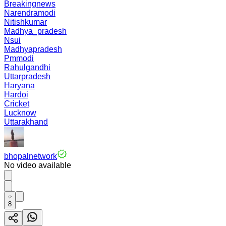
Breakingnews
Narendramodi
Nitishkumar
Madhya_pradesh
Nsui
Madhyapradesh
Pmmodi
Rahulgandhi
Uttarpradesh
Haryana
Hardoi
Cricket
Lucknow
Uttarakhand
bhopalnetwork
No video available
8