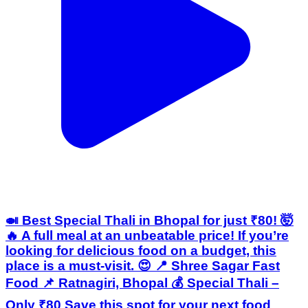
🍛 Best Special Thali in Bhopal for just ₹80! 🤯
🔥 A full meal at an unbeatable price! If you’re
looking for delicious food on a budget, this
place is a must-visit. 😍 📍 Shree Sagar Fast
Food 📌 Ratnagiri, Bhopal 💰 Special Thali –
Only ₹80 Save this spot for your next food