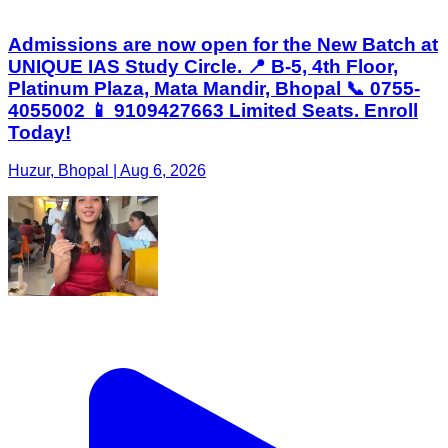
Admissions are now open for the New Batch at
UNIQUE IAS Study Circle. 📍 B-5, 4th Floor,
Platinum Plaza, Mata Mandir, Bhopal 📞 0755-
4055002 📱 9109427663 Limited Seats. Enroll
Today!
Huzur, Bhopal | Aug 6, 2026