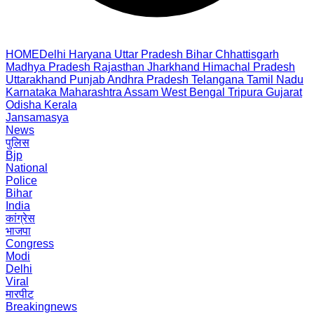
HOME
Delhi
Haryana
Uttar Pradesh
Bihar
Chhattisgarh
Madhya Pradesh
Rajasthan
Jharkhand
Himachal Pradesh
Uttarakhand
Punjab
Andhra Pradesh
Telangana
Tamil Nadu
Karnataka
Maharashtra
Assam
West Bengal
Tripura
Gujarat
Odisha
Kerala
Jansamasya
News
पुलिस
Bjp
National
Police
Bihar
India
कांग्रेस
भाजपा
Congress
Modi
Delhi
Viral
मारपीट
Breakingnews