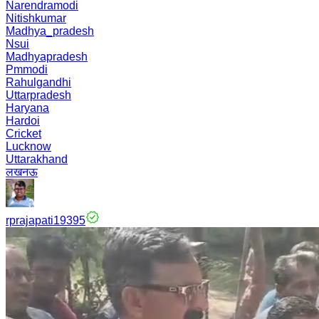
Narendramodi
Nitishkumar
Madhya_pradesh
Nsui
Madhyapradesh
Pmmodi
Rahulgandhi
Uttarpradesh
Haryana
Hardoi
Cricket
Lucknow
Uttarakhand
लखनऊ
rprajapati19395