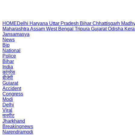
HOME
Delhi
Haryana
Uttar Pradesh
Bihar
Chhattisgarh
Madhy
Maharashtra
Assam
West Bengal
Tripura
Gujarat
Odisha
Kera
Jansamasya
News
Bjp
National
Police
Bihar
India
कांग्रेस
बीजेपी
Gujarat
Accident
Congress
Modi
Delhi
Viral
मारपीट
Jharkhand
Breakingnews
Narendramodi