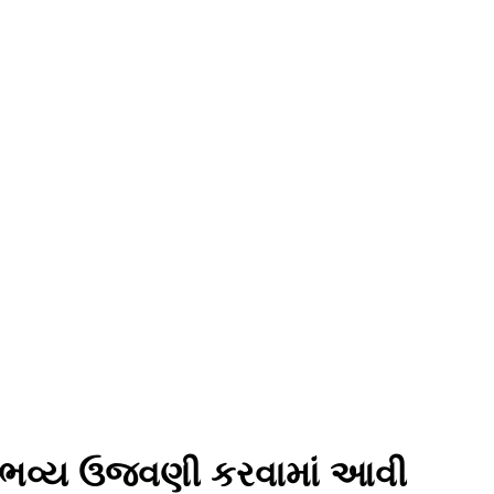
ની ભવ્ય ઉજવણી કરવામાં આવી