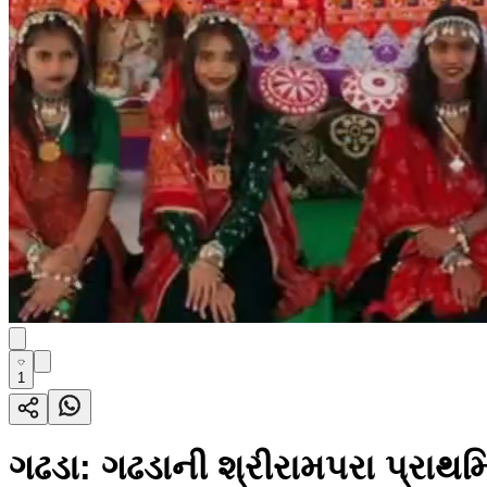
1
ગઢડા: ગઢડાની શ્રીરામપરા પ્રાથ