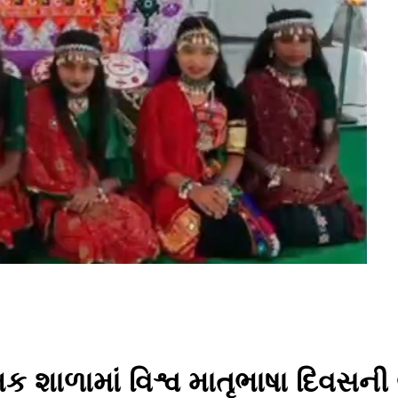
મિક શાળામાં વિશ્વ માતૃભાષા દિવસ