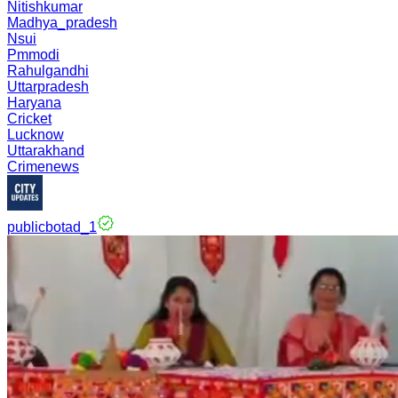
Nitishkumar
Madhya_pradesh
Nsui
Pmmodi
Rahulgandhi
Uttarpradesh
Haryana
Cricket
Lucknow
Uttarakhand
Crimenews
publicbotad_1