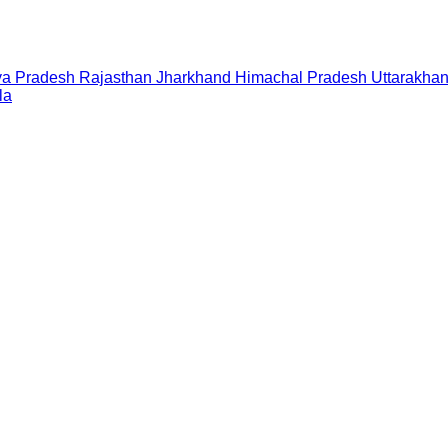
a Pradesh
Rajasthan
Jharkhand
Himachal Pradesh
Uttarakha
la