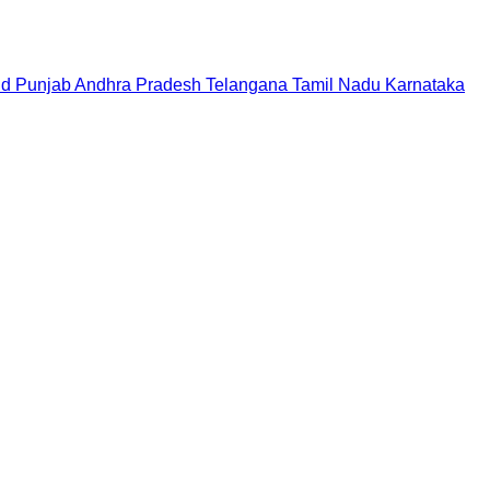
nd
Punjab
Andhra Pradesh
Telangana
Tamil Nadu
Karnataka