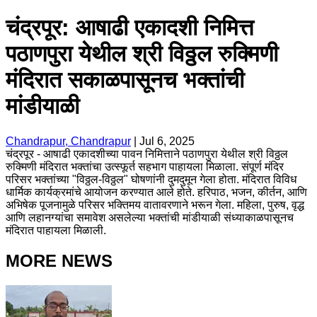
चंद्रपूर: आषाढी एकादशी निमित्त
पठाणपुरा येथील श्री विठ्ठल रुक्मिणी
मंदिरात सकाळपासूनच भक्तांची
मांडीयाळी
Chandrapur, Chandrapur
|
Jul 6, 2025
चंद्रपूर - आषाढी एकादशीच्या पावन निमित्ताने पठाणपुरा येथील श्री विठ्ठल
रुक्मिणी मंदिरात भक्तांचा उत्स्फूर्त सहभाग पाहायला मिळाला. संपूर्ण मंदिर
परिसर भक्तांच्या "विठ्ठल-विठ्ठल" घोषणांनी दुमदुमून गेला होता. मंदिरात विविध
धार्मिक कार्यक्रमांचे आयोजन करण्यात आले होते. हरिपाठ, भजन, कीर्तन, आणि
अभिषेक पूजनामुळे परिसर भक्तिमय वातावरणाने भरून गेला. महिला, पुरुष, वृद्ध
आणि लहानग्यांचा समावेश असलेल्या भक्तांची मांडीयाळी संध्याकाळपासूनच
मंदिरात पाहायला मिळाली.
MORE NEWS