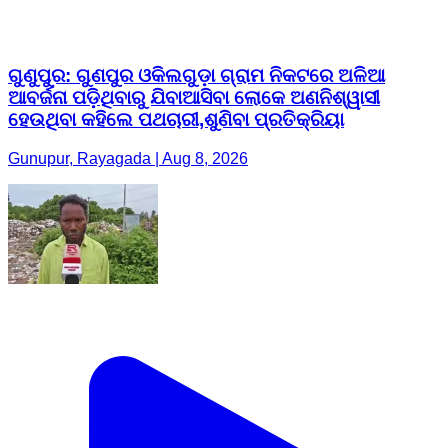
ଗୁଣୁପୁର: ଗୁଣପୁର ଓକିଲଗୁଡ଼ା ଗ୍ରାମ ନିକଟରେ ଅଳିଆ
ଆବର୍ଜନା ପଡ଼ିଥିବାରୁ ଯିବାଆସିବା ଲୋକେ ଅଣନିଶ୍ୱାସୀ
ହେଉଥିବା କହିଲେ ପଥଚାରୀ,ଶୁଣିବା ପ୍ରତିକ୍ରିୟା
Gunupur, Rayagada | Aug 8, 2026