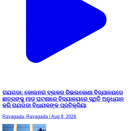
ରାୟଗଡା: କୋଲନରା ବ୍ଲକର ରିଭଲକୋଣା ବିଦ୍ଯାଳୟରେ
ଛାତ୍ରଙ୍କୁ ମାଡ଼ ଘଟଣାରେ ବିଦ୍ୟାଳୟରେ ସ୍ଥିତି ଅନୁଧ୍ୟାନ
କରି ରାୟଗଡା ବିଧାୟକଙ୍କ ପ୍ରତିକ୍ରିୟା
Rayagada, Rayagada | Aug 8, 2026