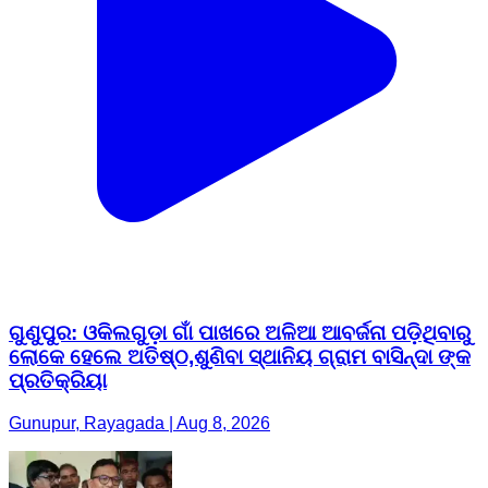
ଗୁଣୁପୁର: ଓକିଲଗୁଡ଼ା ଗାଁ ପାଖରେ ଅଳିଆ ଆବର୍ଜନା ପଡ଼ିଥିବାରୁ
ଲୋକେ ହେଲେ ଅତିଷ୍ଠ,ଶୁଣିବା ସ୍ଥାନିୟ ଗ୍ରାମ ବାସିନ୍ଦା ଙ୍କ
ପ୍ରତିକ୍ରିୟା
Gunupur, Rayagada | Aug 8, 2026