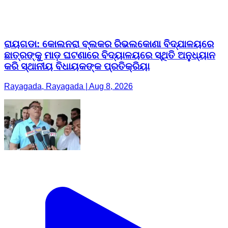
ରାୟଗଡା: କୋଲନରା ବ୍ଲକର ରିଭଲକୋଣା ବିଦ୍ଯାଳୟରେ
ଛାତ୍ରଙ୍କୁ ମାଡ଼ ଘଟଣାରେ ବିଦ୍ୟାଳୟରେ ସ୍ଥିତି ଅନୁଧ୍ୟାନ
କରି ସ୍ଥାନୀୟ ବିଧାୟକଙ୍କ ପ୍ରତିକ୍ରିୟା
Rayagada, Rayagada | Aug 8, 2026