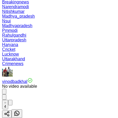
Breakingnews
Narendramodi
Nitishkumar
Madhya_pradesh
Nsui
Madhyapradesh
Pmmodi
Rahulgandhi
Uttarpradesh
Haryana
Cricket
Lucknow
Uttarakhand
Crimenews
vinodbadkhal
No video available
4