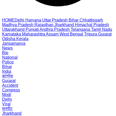
HOME
Delhi
Haryana
Uttar Pradesh
Bihar
Chhattisgarh
Madhya Pradesh
Rajasthan
Jharkhand
Himachal Pradesh
Uttarakhand
Punjab
Andhra Pradesh
Telangana
Tamil Nadu
Karnataka
Maharashtra
Assam
West Bengal
Tripura
Gujarat
Odisha
Kerala
Jansamasya
News
Bjp
National
Police
Bihar
India
कांग्रेस
Gujarat
Accident
Congress
Modi
Delhi
Viral
मारपीट
Jharkhand