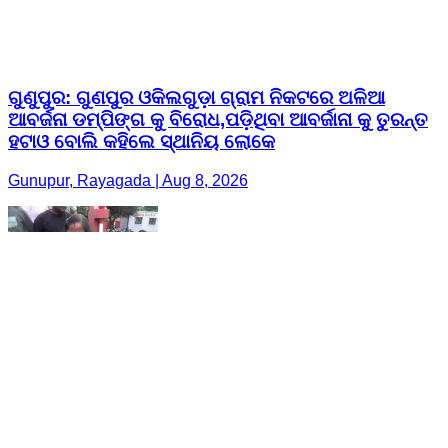
ଗୁଣୁପୁର: ଗୁଣପୁର ଓକିଲଗୁଡ଼ା ଗ୍ରାମ ନିକଟରେ ଅଳିଆ
ଆବର୍ଜନା ଡମ୍ପିଙ୍ଗ କୁ ବିରୋଧ,ପଡ଼ିଥିବା ଆବର୍ଜାନା କୁ ତୁରନ୍ତ
ହଟାଓ ବୋଲି କହିଲେ ସ୍ଥାନିୟ ଲୋକେ
Gunupur, Rayagada | Aug 8, 2026