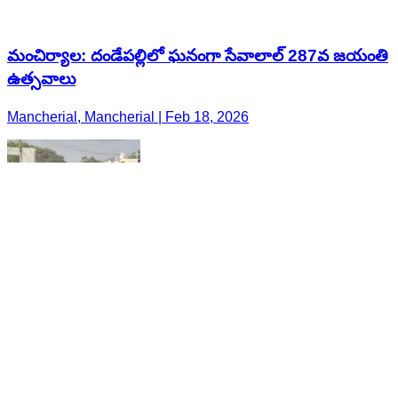
మంచిర్యాల: దండేపల్లిలో ఘనంగా సేవాలాల్ 287వ జయంతి
ఉత్సవాలు
Mancherial, Mancherial | Feb 18, 2026