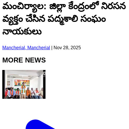
మంచిర్యాల: జిల్లా కేంద్రంలో నిరసన
వ్యక్తం చేసిన పద్మశాలి సంఘం
నాయకులు
Mancherial, Mancherial
|
Nov 28, 2025
MORE NEWS