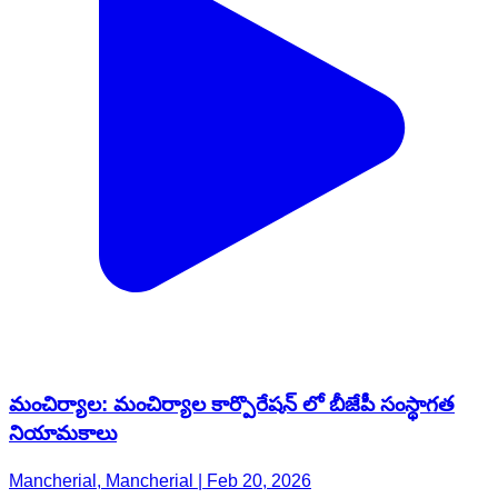
మంచిర్యాల: మంచిర్యాల కార్పొరేషన్ లో బీజేపీ సంస్థాగత
నియామకాలు
Mancherial, Mancherial | Feb 20, 2026