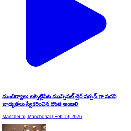
మంచిర్యాల: లక్సెట్టిపేట మున్సిపల్ చైర్ పర్సన్ గా పదవి
బాధ్యతలు స్వీకరించిన దొంత అంజలి
Mancherial, Mancherial | Feb 19, 2026