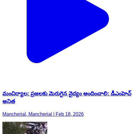
మంచిర్యాల: ప్రజలకు మెరుగైన వైద్యం అందించాలి: డీఎంహెచ్
అనిత
Mancherial, Mancherial | Feb 18, 2026