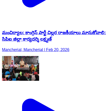
మంచిర్యాల: కాంగ్రెస్ పార్టీ చిల్లర రాజకీయాలు మానుకోవాలి:
సిపిఐ జిల్లా కార్యదర్శి లక్ష్మణ్
Mancherial, Mancherial | Feb 20, 2026