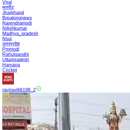
Viral
मारपीट
Jharkhand
Breakingnews
Narendramodi
Nitishkumar
Madhya_pradesh
Nsui
उत्तरप्रदेश
Pmmodi
Rahulgandhi
Uttarpradesh
Haryana
Cricket
raviravi66198_2