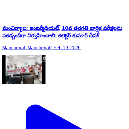
మంచిర్యాల: ఇంటర్మీడియట్, 10వ తరగతి వార్షిక పరీక్షలను
పకడ్బందీగా నిర్వహించాలి: కలెక్టర్ కుమార్ దీపక్
Mancherial, Mancherial | Feb 19, 2026