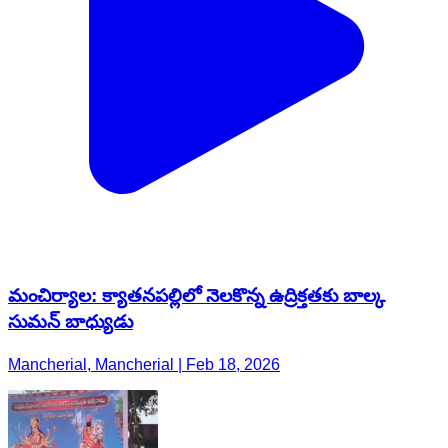
మంచిర్యాల: క్యాతనపల్లిలో నెలకొన్న ఉద్రిక్తతకు బాల్క
సుమన్ బాధ్యుడు
Mancherial, Mancherial | Feb 18, 2026