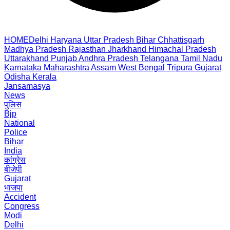
HOME
Delhi
Haryana
Uttar Pradesh
Bihar
Chhattisgarh
Madhya Pradesh
Rajasthan
Jharkhand
Himachal Pradesh
Uttarakhand
Punjab
Andhra Pradesh
Telangana
Tamil Nadu
Karnataka
Maharashtra
Assam
West Bengal
Tripura
Gujarat
Odisha
Kerala
Jansamasya
News
पुलिस
Bjp
National
Police
Bihar
India
कांग्रेस
बीजेपी
Gujarat
भाजपा
Accident
Congress
Modi
Delhi