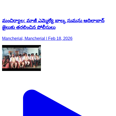
మంచిర్యాల: మాజీ ఎమ్మెల్యే బాల్క సుమను ఆదిలాబాద్
జైలుకు తరలించిన పోలీసులు
Mancherial, Mancherial | Feb 18, 2026