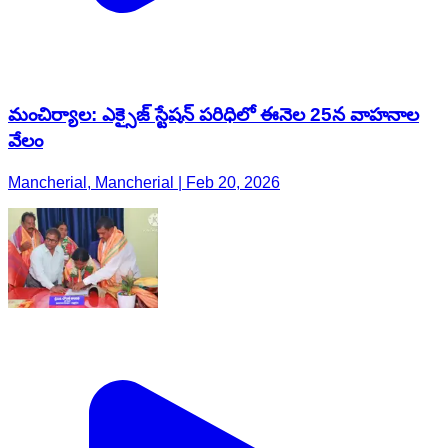
మంచిర్యాల: ఎక్సైజ్ స్టేషన్ పరిధిలో ఈనెల 25న వాహనాల
వేలం
Mancherial, Mancherial | Feb 20, 2026