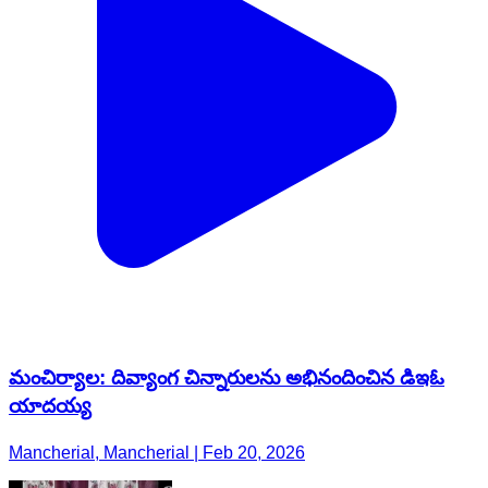
మంచిర్యాల: దివ్యాంగ చిన్నారులను అభినందించిన డిఇఓ
యాదయ్య
Mancherial, Mancherial | Feb 20, 2026