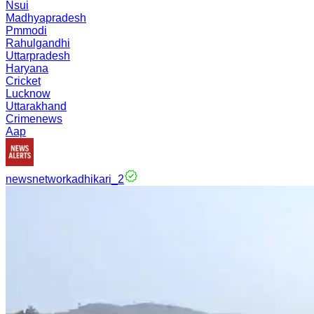
Nsui
Madhyapradesh
Pmmodi
Rahulgandhi
Uttarpradesh
Haryana
Cricket
Lucknow
Uttarakhand
Crimenews
Aap
newsnetworkadhikari_2