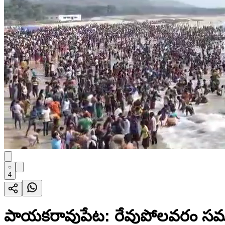
4
పాయకరావుపేట: రేవుపోలవరం సముద్ర