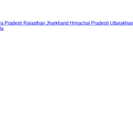
a Pradesh
Rajasthan
Jharkhand
Himachal Pradesh
Uttarakha
la