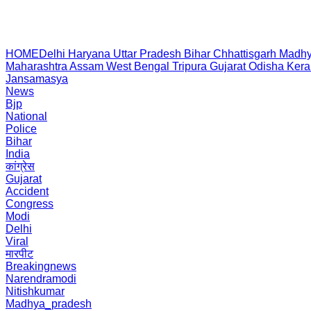
HOME
Delhi
Haryana
Uttar Pradesh
Bihar
Chhattisgarh
Madhy
Maharashtra
Assam
West Bengal
Tripura
Gujarat
Odisha
Kera
Jansamasya
News
Bjp
National
Police
Bihar
India
कांग्रेस
Gujarat
Accident
Congress
Modi
Delhi
Viral
मारपीट
Breakingnews
Narendramodi
Nitishkumar
Madhya_pradesh