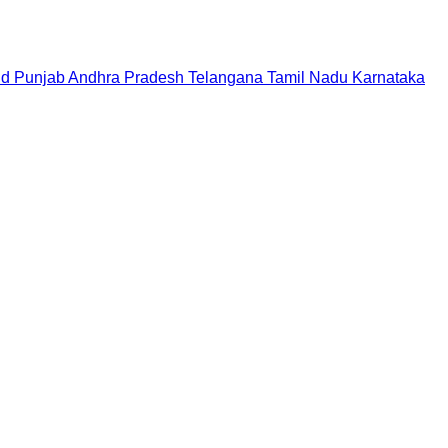
nd
Punjab
Andhra Pradesh
Telangana
Tamil Nadu
Karnataka