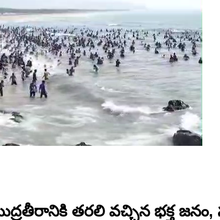
తీరానికి తరలి వచ్చిన భక్త జనం,