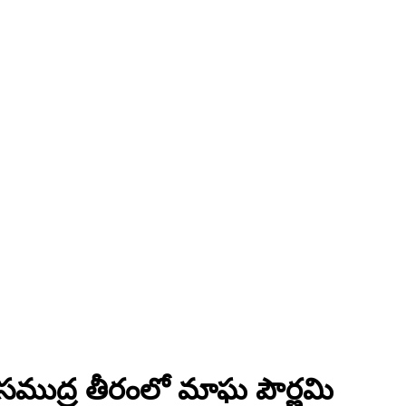
 సముద్ర తీరంలో మాఘ పౌర్ణమి