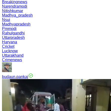
Breakingnews
Narendramodi
Nitishkumar
Madhya_pradesh
Nsui
Madhyapradesh
Pmmodi
Rahulgandhi
Uttarpradesh
Haryana
Cricket
Lucknow
Uttarakhand
Crimenews
budaun.pankaj