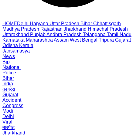
HOME
Delhi
Haryana
Uttar Pradesh
Bihar
Chhattisgarh
Madhya Pradesh
Rajasthan
Jharkhand
Himachal Pradesh
Uttarakhand
Punjab
Andhra Pradesh
Telangana
Tamil Nadu
Karnataka
Maharashtra
Assam
West Bengal
Tripura
Gujarat
Odisha
Kerala
Jansamasya
News
Bjp
National
Police
Bihar
India
कांग्रेस
Gujarat
Accident
Congress
Modi
Delhi
Viral
मारपीट
Jharkhand