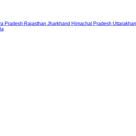
a Pradesh
Rajasthan
Jharkhand
Himachal Pradesh
Uttarakha
la