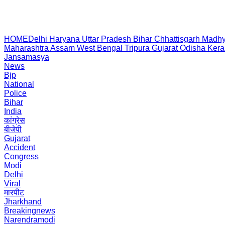
HOME
Delhi
Haryana
Uttar Pradesh
Bihar
Chhattisgarh
Madhy
Maharashtra
Assam
West Bengal
Tripura
Gujarat
Odisha
Kera
Jansamasya
News
Bjp
National
Police
Bihar
India
कांग्रेस
बीजेपी
Gujarat
Accident
Congress
Modi
Delhi
Viral
मारपीट
Jharkhand
Breakingnews
Narendramodi