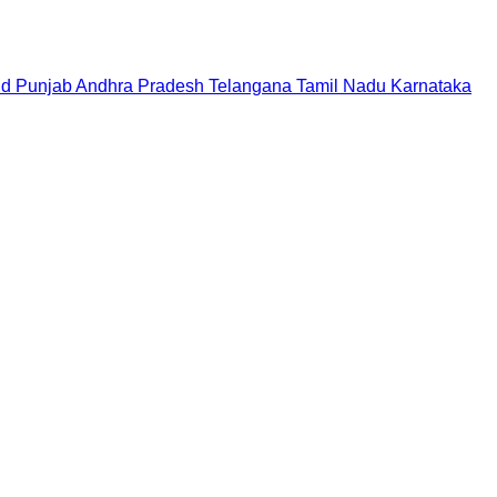
nd
Punjab
Andhra Pradesh
Telangana
Tamil Nadu
Karnataka