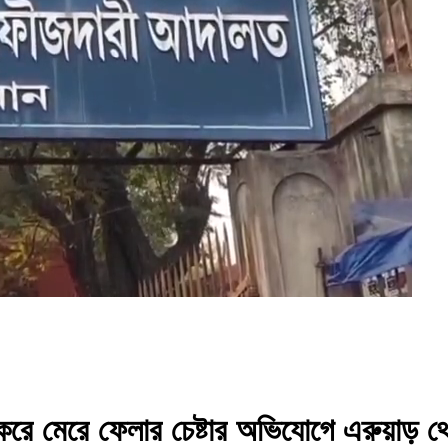
োধ করে মেরে ফেলার চেষ্টার অভিযোগে এরুয়াড়