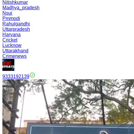
Nitishkumar
Madhya_pradesh
Nsui
Pmmodi
Rahulgandhi
Uttarpradesh
Haryana
Cricket
Lucknow
Uttarakhand
Crimenews
9333192139