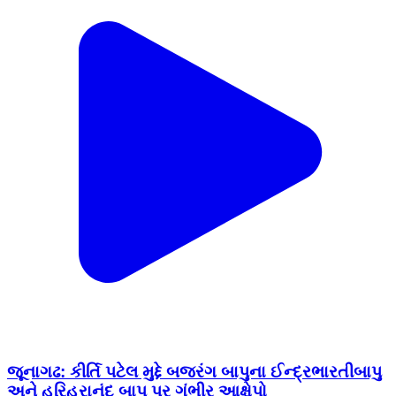
જૂનાગઢ: કીર્તિ પટેલ મુદ્દે બજરંગ બાપુના ઈન્દ્રભારતીબાપુ
અને હરિહરાનંદ બાપુ પર ગંભીર આક્ષેપો