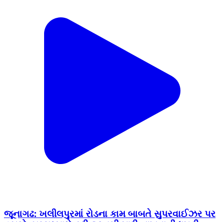
જૂનાગઢ: ખલીલપુરમાં રોડના કામ બાબતે સુપરવાઈઝર પર