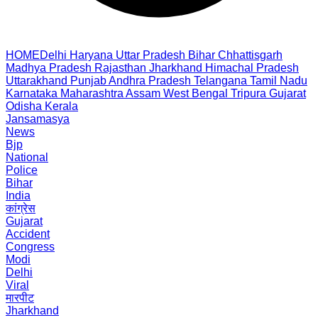
HOME
Delhi
Haryana
Uttar Pradesh
Bihar
Chhattisgarh
Madhya Pradesh
Rajasthan
Jharkhand
Himachal Pradesh
Uttarakhand
Punjab
Andhra Pradesh
Telangana
Tamil Nadu
Karnataka
Maharashtra
Assam
West Bengal
Tripura
Gujarat
Odisha
Kerala
Jansamasya
News
Bjp
National
Police
Bihar
India
कांग्रेस
Gujarat
Accident
Congress
Modi
Delhi
Viral
मारपीट
Jharkhand