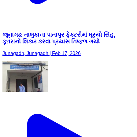
જૂનાગઢ: તાલુકાના પાતાપુર ફેક્ટરીમાં ઘૂસ્યો સિંહ,
કૂતરાનો શિકાર કરવા પ્રયાસ નિષ્ફ્ળ ગયો
Junagadh, Junagadh | Feb 17, 2026