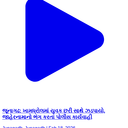
જૂનાગઢ: ખામધ્રોલમાં યુવક છરી સાથે ઝડપાયો,
જાહેરનામાનો ભંગ કરતાં પોલીસ કાર્યવાહી