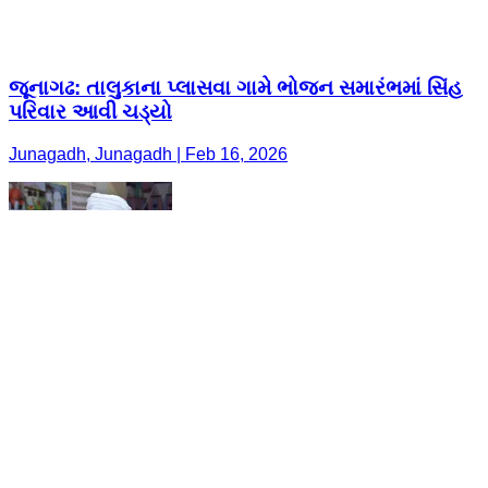
જૂનાગઢ: તાલુકાના પ્લાસવા ગામે ભોજન સમારંભમાં સિંહ
પરિવાર આવી ચડ્યો
Junagadh, Junagadh | Feb 16, 2026