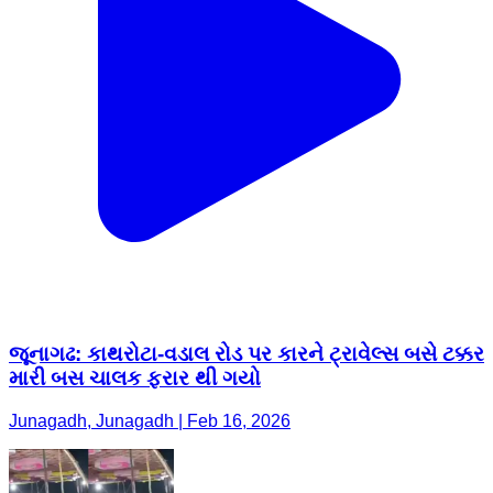
જૂનાગઢ: કાથરોટા-વડાલ રોડ પર કારને ટ્રાવેલ્સ બસે ટક્કર
મારી બસ ચાલક ફરાર થી ગયો
Junagadh, Junagadh | Feb 16, 2026