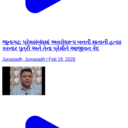
જૂનાગઢ: પ્રેમસંબંધમાં અવરોધરૂપ બનતી માતાની હત્યા
કરનાર પુત્રી અને તેના પ્રેમીને આજીવન કેદ
Junagadh, Junagadh | Feb 18, 2026