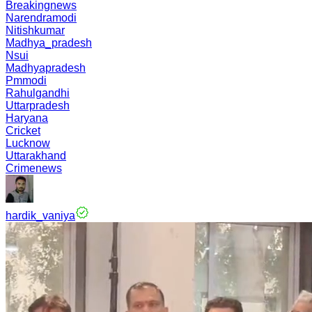
Breakingnews
Narendramodi
Nitishkumar
Madhya_pradesh
Nsui
Madhyapradesh
Pmmodi
Rahulgandhi
Uttarpradesh
Haryana
Cricket
Lucknow
Uttarakhand
Crimenews
hardik_vaniya