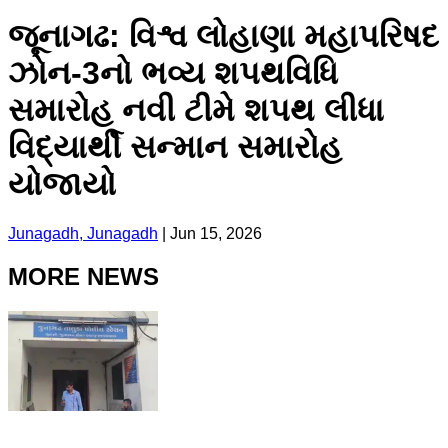
જૂનાગઢ: વિશ્વ લોહાણા મહાપરિષદ
ઝોન-3નો ભવ્ય શપથવિધિ
સમારોહ નવી ટીમે શપથ લીધા
વિદ્યાર્થી સન્માન સમારોહ
યોજાયો
Junagadh, Junagadh
|
Jun 15, 2026
MORE NEWS