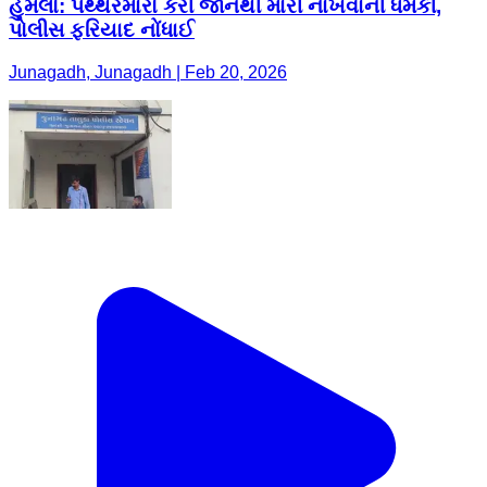
હુમલો: પથ્થરમારો કરી જાનથી મારી નાખવાની ધમકી,
પોલીસ ફરિયાદ નોંધાઈ
Junagadh, Junagadh | Feb 20, 2026