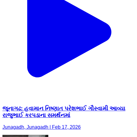
જૂનાગઢ: હવામાન નિષ્ણાત પરેશભાઈ ગૌસ્વામી આવ્યા
રાજુભાઈ કરપડાના સમર્થનમાં
Junagadh, Junagadh | Feb 17, 2026