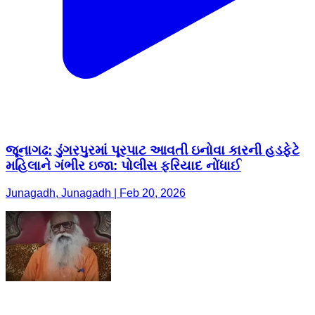
જૂનાગઢ: ડુંગરપુરમાં પૂરપાટ આવતી ઇનોવા કારની હડફેટે
મહિલાને ગંભીર ઇજા: પોલીસ ફરિયાદ નોંધાઈ
Junagadh, Junagadh | Feb 20, 2026