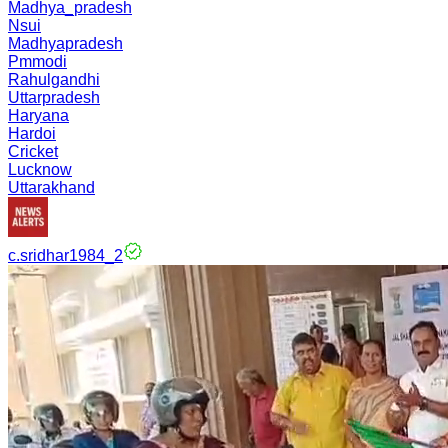
Madhya_pradesh
Nsui
Madhyapradesh
Pmmodi
Rahulgandhi
Uttarpradesh
Haryana
Hardoi
Cricket
Lucknow
Uttarakhand
c.sridhar1984_2