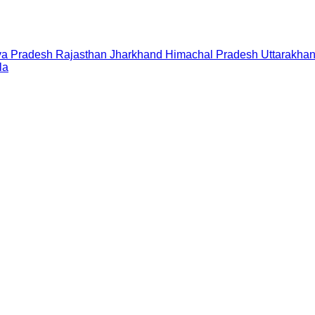
a Pradesh
Rajasthan
Jharkhand
Himachal Pradesh
Uttarakha
la