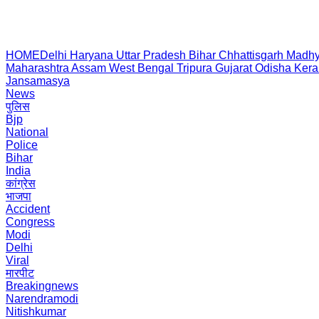
HOME
Delhi
Haryana
Uttar Pradesh
Bihar
Chhattisgarh
Madhy
Maharashtra
Assam
West Bengal
Tripura
Gujarat
Odisha
Kera
Jansamasya
News
पुलिस
Bjp
National
Police
Bihar
India
कांग्रेस
भाजपा
Accident
Congress
Modi
Delhi
Viral
मारपीट
Breakingnews
Narendramodi
Nitishkumar