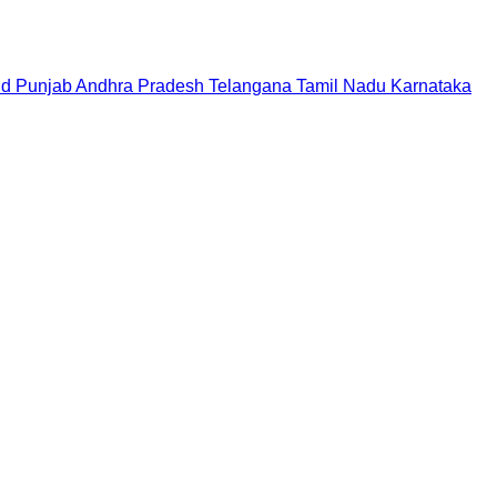
nd
Punjab
Andhra Pradesh
Telangana
Tamil Nadu
Karnataka