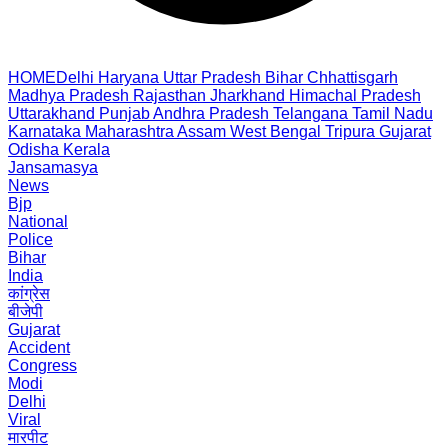
HOME
Delhi
Haryana
Uttar Pradesh
Bihar
Chhattisgarh
Madhya Pradesh
Rajasthan
Jharkhand
Himachal Pradesh
Uttarakhand
Punjab
Andhra Pradesh
Telangana
Tamil Nadu
Karnataka
Maharashtra
Assam
West Bengal
Tripura
Gujarat
Odisha
Kerala
Jansamasya
News
Bjp
National
Police
Bihar
India
कांग्रेस
बीजेपी
Gujarat
Accident
Congress
Modi
Delhi
Viral
मारपीट