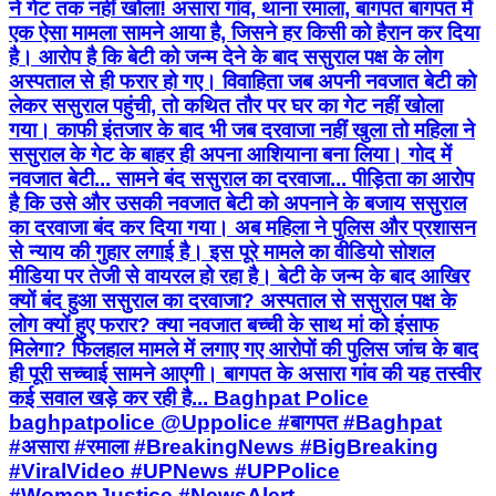
ने गेट तक नहीं खोला! असारा गांव, थाना रमाला, बागपत बागपत में
एक ऐसा मामला सामने आया है, जिसने हर किसी को हैरान कर दिया
है। आरोप है कि बेटी को जन्म देने के बाद ससुराल पक्ष के लोग
अस्पताल से ही फरार हो गए। विवाहिता जब अपनी नवजात बेटी को
लेकर ससुराल पहुंची, तो कथित तौर पर घर का गेट नहीं खोला
गया। काफी इंतजार के बाद भी जब दरवाजा नहीं खुला तो महिला ने
ससुराल के गेट के बाहर ही अपना आशियाना बना लिया। गोद में
नवजात बेटी... सामने बंद ससुराल का दरवाजा... पीड़िता का आरोप
है कि उसे और उसकी नवजात बेटी को अपनाने के बजाय ससुराल
का दरवाजा बंद कर दिया गया। अब महिला ने पुलिस और प्रशासन
से न्याय की गुहार लगाई है। इस पूरे मामले का वीडियो सोशल
मीडिया पर तेजी से वायरल हो रहा है। बेटी के जन्म के बाद आखिर
क्यों बंद हुआ ससुराल का दरवाजा? अस्पताल से ससुराल पक्ष के
लोग क्यों हुए फरार? क्या नवजात बच्ची के साथ मां को इंसाफ
मिलेगा? फिलहाल मामले में लगाए गए आरोपों की पुलिस जांच के बाद
ही पूरी सच्चाई सामने आएगी। बागपत के असारा गांव की यह तस्वीर
कई सवाल खड़े कर रही है... Baghpat Police
baghpatpolice @Uppolice #बागपत #Baghpat
#असारा #रमाला #BreakingNews #BigBreaking
#ViralVideo #UPNews #UPPolice
#WomenJustice #NewsAlert