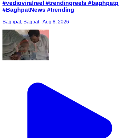
#vedioviralreel #trendingreels #baghpatp
#BaghpatNews #trending
Baghpat, Bagpat | Aug 8, 2026