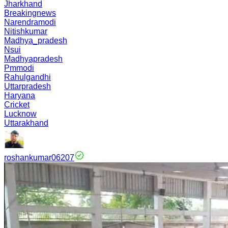
Jharkhand
Breakingnews
Narendramodi
Nitishkumar
Madhya_pradesh
Nsui
Madhyapradesh
Pmmodi
Rahulgandhi
Uttarpradesh
Haryana
Cricket
Lucknow
Uttarakhand
roshankumar06207