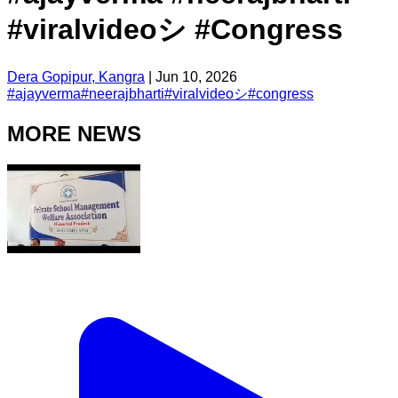
#viralvideoシ #Congress
Dera Gopipur, Kangra
|
Jun 10, 2026
#
ajayverma
#
neerajbharti
#
viralvideoシ
#
congress
MORE NEWS