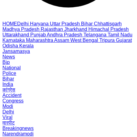
HOME
Delhi
Haryana
Uttar Pradesh
Bihar
Chhattisgarh
Madhya Pradesh
Rajasthan
Jharkhand
Himachal Pradesh
Uttarakhand
Punjab
Andhra Pradesh
Telangana
Tamil Nadu
Karnataka
Maharashtra
Assam
West Bengal
Tripura
Gujarat
Odisha
Kerala
Jansamasya
News
Bjp
National
Police
Bihar
India
कांग्रेस
Accident
Congress
Modi
Delhi
Viral
मारपीट
Breakingnews
Narendramodi