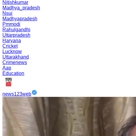
Nitishkumar
Madhya_pradesh
Nsui
Madhyapradesh
Pmmodi
Rahulgandhi
Uttarpradesh
Haryana
Cricket
Lucknow
Uttarakhand
Crimenews
Aap
Education
news123web