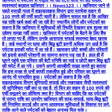
खजियार में पर्यटकों से वसूली जा रही एंट्री फीस पर उठे सवाल,
व्यवस्थाएं बदहाल खजियार ।। News123 ।। खजियार जाने से
पहले मयाडी नाला में वाइल्डलाइफ विभाग द्वारा प्रत्येक वाहन से
100 रुपये की पर्ची काटी जाती है। लेकिन सवाल यह है कि आखिर
यह राशि खर्च कहां की जा रही है? स्थानीय लोगों और पर्यटकों का
कहना है कि खजियार में सुविधाओं की स्थिति देखकर इस शुल्क का
उद्देश्य समझ नहीं आता। खजियार में पर्यटकों के बैठने के लिए बैंच
तो लगाए गए हैं, लेकिन उनके आसपास सफाई व्यवस्था बेहद खराब
है। कई स्थानों पर घास और बिछू बूटी इतनी अधिक उग आई है कि
पर्यटक इसकी चपेट में आ रहे हैं। खासकर छोटे बच्चों और परिवारों
को इससे काफी परेशानी का सामना करना पड़ रहा है। हाल ही में
घूमने पहुंचे एक परिवार की बेटी तनिषि का भाई व छोटी बहन बिछू बूटी
की चपेट में आ गये। उसने अपनी आपबीती साझा करते हुए बताया
कि इस वजह से उन्हें काफी तकलीफ हुई और परिवार का घूमने का
आनंद भी प्रभावित हुआ। पर्यटकों का कहना है कि यदि
वाइल्डलाइफ विभाग बुनियादी सफाई और रखरखाव जैसी व्यवस्थाएं
भी सुनिश्चित नहीं कर पा रहा है, तो फिर हर वाहन से 100 रुपये की
पर्ची वसूलने का औचित्य क्या है? विभाग को चाहिए कि वह पर्यटकों
से प्राप्त राशि का उपयोग खजियार की साफ-सफाई, घास-बिछू बूटी
की नियमित कटाई और अन्य आवश्यक सुविधाओं के विकास पर करे,
ताकि आने वाले पर्यटकों को बेहतर अनुभव मिल सके।