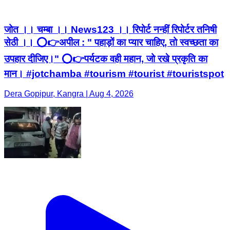
जोत ।। चम्बा ।। News123 ।। रिपोर्ट नन्हीं रिपोर्टर तनिषी
सेठी ।। ⭕👉अपील : " पहाड़ों का प्यार चाहिए, तो स्वच्छता का
उपहार दीजिए।" ⭕👉पर्यटक वही महान, जो रखे प्रकृति का
मान। #jotchamba #tourism #tourist #touristspot
Dera Gopipur, Kangra | Aug 4, 2026