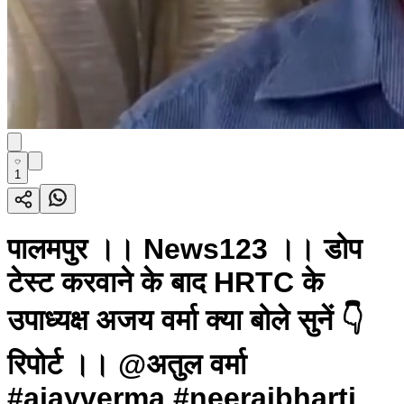
1
पालमपुर ।। News123 ।। डोप
टेस्ट करवाने के बाद HRTC के
उपाध्यक्ष अजय वर्मा क्या बोले सुनें 👇
रिपोर्ट ।। @अतुल वर्मा
#ajayverma #neerajbharti