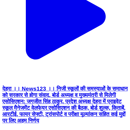
देहरा ।। News123 ।। निजी स्कूलों की समस्याओं के समाधान
को सरकार से होगा संवाद, बोर्ड अध्यक्ष व मुख्यमंत्री से मिलेगी
एसोसिएशन: जगजीत सिंह ठाकुर, प्रदेश अध्यक्ष देहरा में प्राइवेट
स्कूल मैनेजमेंट वेलफेयर एसोसिएशन की बैठक, बोर्ड शुल्क, किताबें,
आरटीई, फायर सेफ्टी, ट्रांसपोर्ट व परीक्षा मूल्यांकन सहित कई मुद्दों
पर लिए अहम निर्णय