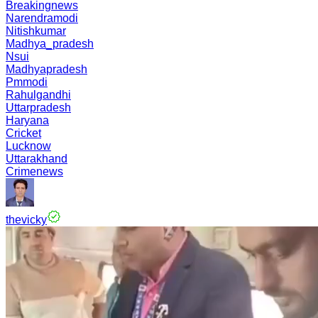
Breakingnews
Narendramodi
Nitishkumar
Madhya_pradesh
Nsui
Madhyapradesh
Pmmodi
Rahulgandhi
Uttarpradesh
Haryana
Cricket
Lucknow
Uttarakhand
Crimenews
thevicky