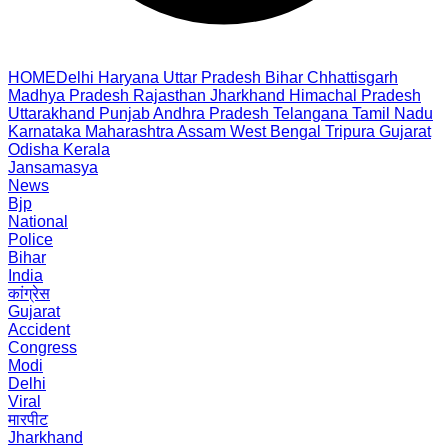
HOME
Delhi
Haryana
Uttar Pradesh
Bihar
Chhattisgarh
Madhya Pradesh
Rajasthan
Jharkhand
Himachal Pradesh
Uttarakhand
Punjab
Andhra Pradesh
Telangana
Tamil Nadu
Karnataka
Maharashtra
Assam
West Bengal
Tripura
Gujarat
Odisha
Kerala
Jansamasya
News
Bjp
National
Police
Bihar
India
कांग्रेस
Gujarat
Accident
Congress
Modi
Delhi
Viral
मारपीट
Jharkhand