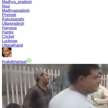
Madhya_pradesh
Nsui
Madhyapradesh
Pmmodi
Rahulgandhi
Uttarpradesh
Haryana
Hardoi
Cricket
Lucknow
Uttarakhand
liyakatmansuri