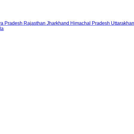
a Pradesh
Rajasthan
Jharkhand
Himachal Pradesh
Uttarakha
la