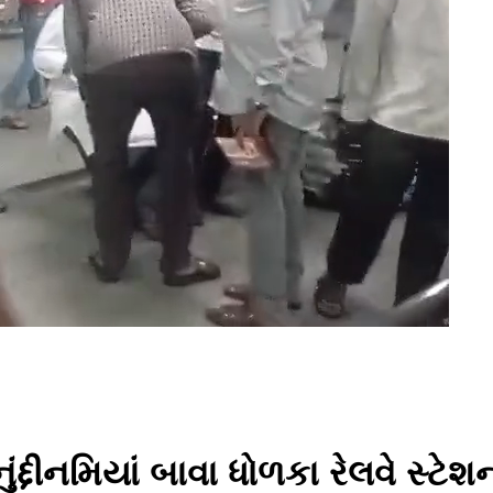
્નુંદ્દીનમિયાં બાવા ધોળકા રેલવે સ