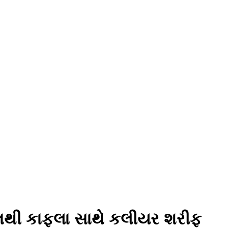
્ટેશનથી કાફલા સાથે કલીયર શરીફ