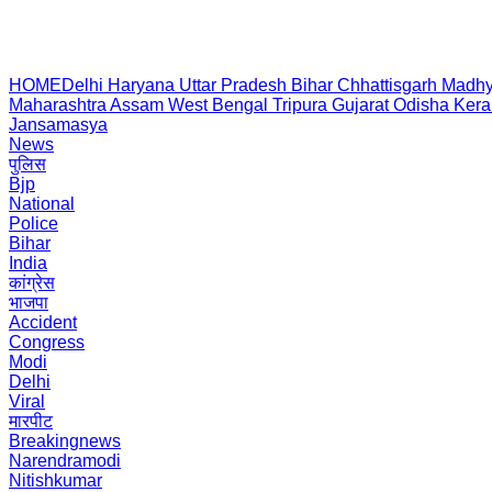
HOME
Delhi
Haryana
Uttar Pradesh
Bihar
Chhattisgarh
Madhy
Maharashtra
Assam
West Bengal
Tripura
Gujarat
Odisha
Kera
Jansamasya
News
पुलिस
Bjp
National
Police
Bihar
India
कांग्रेस
भाजपा
Accident
Congress
Modi
Delhi
Viral
मारपीट
Breakingnews
Narendramodi
Nitishkumar