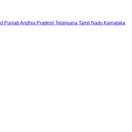
nd
Punjab
Andhra Pradesh
Telangana
Tamil Nadu
Karnataka