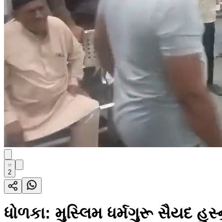
2
ધોળકા: મુસ્લિમ ધર્મગુરૂ સૈયદ હુસ