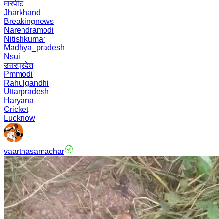
मारपीट
Jharkhand
Breakingnews
Narendramodi
Nitishkumar
Madhya_pradesh
Nsui
उत्तरप्रदेश
Pmmodi
Rahulgandhi
Uttarpradesh
Haryana
Cricket
Lucknow
vaarthasamachar