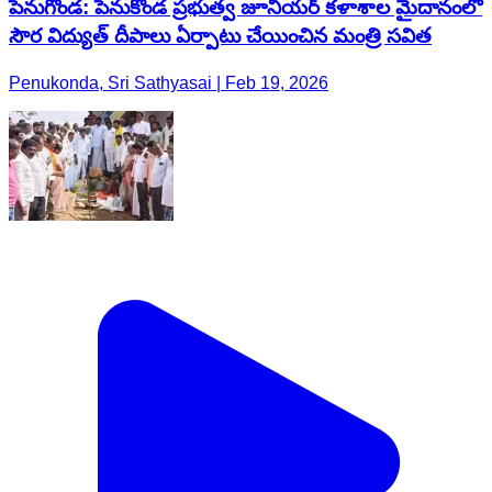
పెనుగొండ: పెనుకొండ ప్రభుత్వ జూనియర్ కళాశాల మైదానంలో
సౌర విద్యుత్ దీపాలు ఏర్పాటు చేయించిన మంత్రి సవిత
Penukonda, Sri Sathyasai | Feb 19, 2026