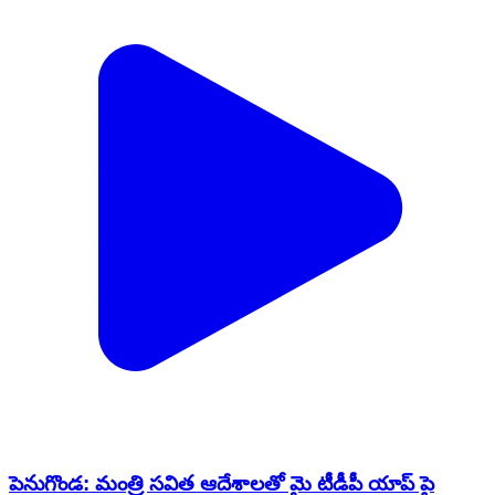
పెనుగొండ: మంత్రి సవిత ఆదేశాలతో మై టీడీపీ యాప్ పై