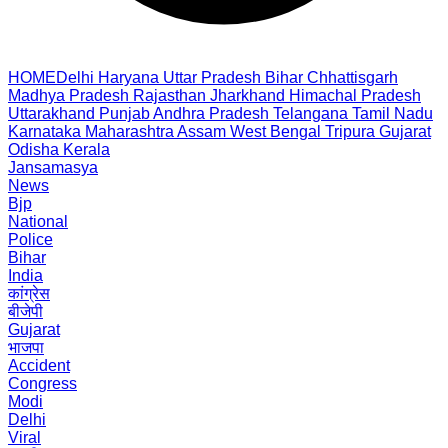
HOME
Delhi
Haryana
Uttar Pradesh
Bihar
Chhattisgarh
Madhya Pradesh
Rajasthan
Jharkhand
Himachal Pradesh
Uttarakhand
Punjab
Andhra Pradesh
Telangana
Tamil Nadu
Karnataka
Maharashtra
Assam
West Bengal
Tripura
Gujarat
Odisha
Kerala
Jansamasya
News
Bjp
National
Police
Bihar
India
कांग्रेस
बीजेपी
Gujarat
भाजपा
Accident
Congress
Modi
Delhi
Viral