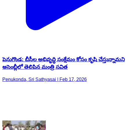
పెనుగొండ: బీసీల అభివృద్ధి సంక్షేమం కోసం కృషి చేస్తున్నామని
అసెంబ్లీలో తెలిపిన మంత్రి సవిత
Penukonda, Sri Sathyasai | Feb 17, 2026