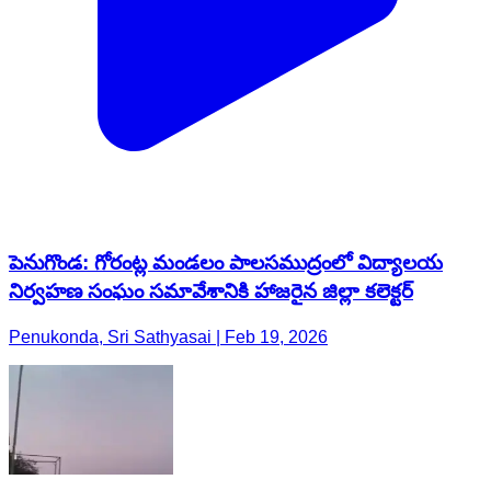
పెనుగొండ: గోరంట్ల మండలం పాలసముద్రంలో విద్యాలయ
నిర్వహణ సంఘం సమావేశానికి హాజరైన జిల్లా కలెక్టర్
Penukonda, Sri Sathyasai | Feb 19, 2026