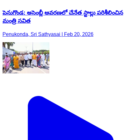
పెనుగొండ: అసెంబ్లీ ఆవరణలో చేనేత స్టాల్లు పరిశీలించిన
మంత్రి సవిత
Penukonda, Sri Sathyasai | Feb 20, 2026