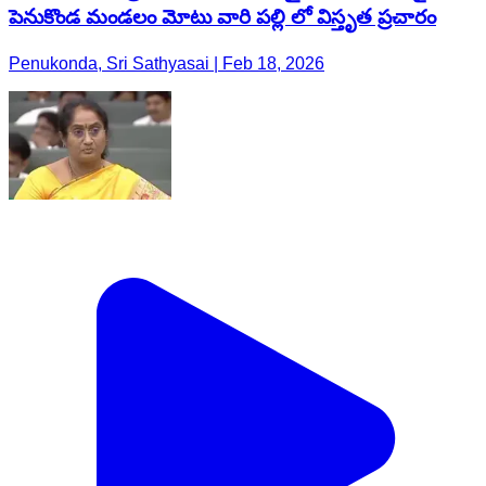
పెనుకొండ మండలం మోటు వారి పల్లి లో విస్తృత ప్రచారం
Penukonda, Sri Sathyasai | Feb 18, 2026