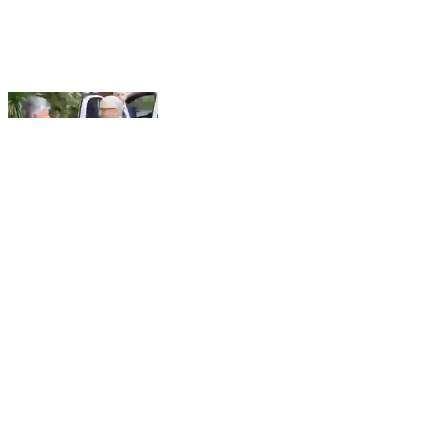
పెనుగొండ: సీఎం డిప్యూటీ సీఎం తో కలిసి బిల్ గేట్స్ కు