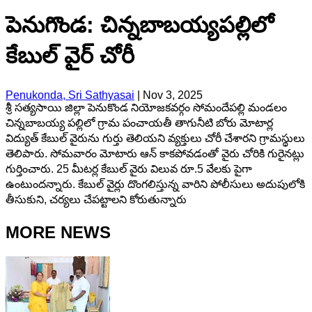
పెనుగొండ: చిన్నబాబయ్యపల్లిలో
కేబుల్ వైర్ చోరీ
Penukonda, Sri Sathyasai
|
Nov 3, 2025
శ్రీ సత్యసాయి జిల్లా పెనుకొండ నియోజకవర్గం సోమందేపల్లి మండలం
చిన్నబాబయ్య పల్లిలో గ్రామ పంచాయతీ తాగునీటి బోరు మోటార్ల
విద్యుత్ కేబుల్ వైరును గుర్తు తెలియని వ్యక్తులు చోరీ చేశారని గ్రామస్థులు
తెలిపారు. సోమవారం మోటారు ఆన్ కాకపోవడంతో వైరు చోరికి గురైనట్లు
గుర్తించారు. 25 మీటర్ల కేబుల్ వైరు విలువ రూ.5 వేలకు పైగా
ఉంటుందన్నారు. కేబుల్ వైర్లు దొంగలిస్తున్న వారిని పోలీసులు అదుపులోకి
తీసుకుని, చర్యలు చేపట్టాలని కోరుతున్నారు
MORE NEWS