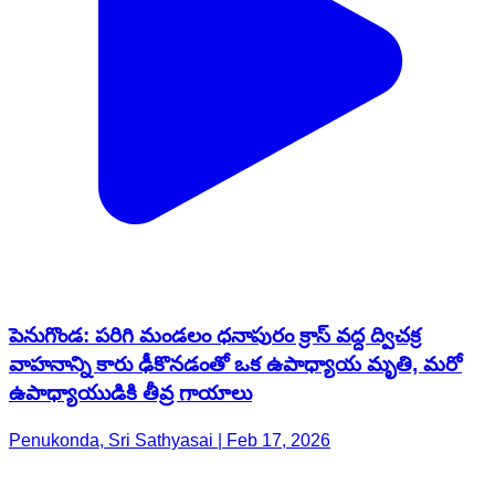
పెనుగొండ: పరిగి మండలం ధనాపురం క్రాస్ వద్ద ద్విచక్ర
వాహనాన్ని కారు ఢీకొనడంతో ఒక ఉపాధ్యాయ మృతి, మరో
ఉపాధ్యాయుడికి తీవ్ర గాయాలు
Penukonda, Sri Sathyasai | Feb 17, 2026