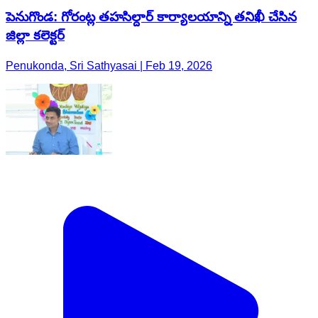
పెనుగొండ: గోరంట్ల తహసిల్దార్ కార్యాలయాన్ని తనిఖీ చేసిన
జిల్లా కలెక్టర్
Penukonda, Sri Sathyasai | Feb 19, 2026