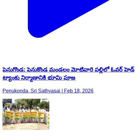
పెనుగొండ: పెనుకొండ మండలం మోటివారి పల్లిలో ఓవర్ హెడ్
ట్యాంకు నిర్మాణానికి భూమి పూజ
Penukonda, Sri Sathyasai | Feb 18, 2026