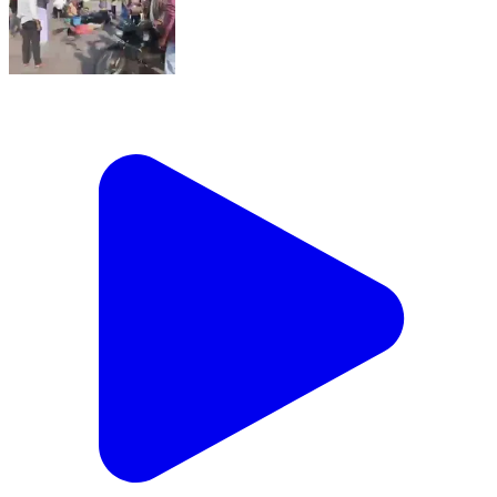
పెనుగొండ: పరిగి మండలం ధనాపురం వద్ద జరిగిన రోడ్డు
ప్రమాదంలో ఉపాధ్యాయుడు మృతి