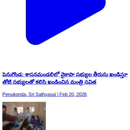
పెనుగొండ: శాసనమండలిలో వైకాపా సభ్యుల తీరును ఖండిస్తూ
తోటి సభ్యులతో కలిసి ఖండించిన మంత్రి సవిత
Penukonda, Sri Sathyasai | Feb 20, 2026