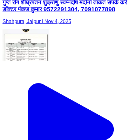
गुप्त रोग शीघ्रपतन शुक्राणु स्वप्नदोष मर्दाना ताकत संपर्क करें
डॉक्टर पंकज कुमार 9572291304, 7091077898
Shahpura, Jaipur | Nov 4, 2025