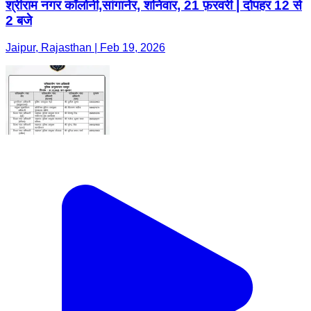
श्रीराम नगर कॉलोनी,सांगानेर, शनिवार, 21 फ़रवरी | दोपहर 12 से
2 बजे
Jaipur, Rajasthan | Feb 19, 2026