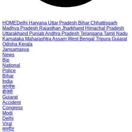
HOME
Delhi
Haryana
Uttar Pradesh
Bihar
Chhattisgarh
Madhya Pradesh
Rajasthan
Jharkhand
Himachal Pradesh
Uttarakhand
Punjab
Andhra Pradesh
Telangana
Tamil Nadu
Karnataka
Maharashtra
Assam
West Bengal
Tripura
Gujarat
Odisha
Kerala
Jansamasya
News
Bjp
National
Police
Bihar
India
कांग्रेस
बीजेपी
Gujarat
Accident
Congress
Modi
Delhi
Viral
मारपीट