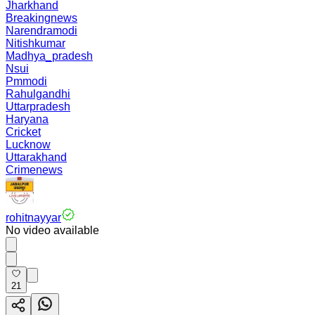
Jharkhand
Breakingnews
Narendramodi
Nitishkumar
Madhya_pradesh
Nsui
Pmmodi
Rahulgandhi
Uttarpradesh
Haryana
Cricket
Lucknow
Uttarakhand
Crimenews
rohitnayyar
No video available
21