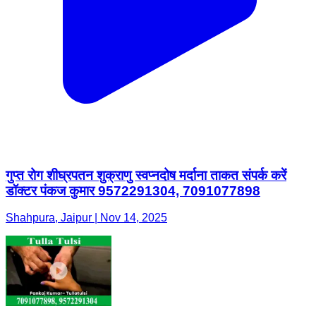
गुप्त रोग शीघ्रपतन शुक्राणु स्वप्नदोष मर्दाना ताकत संपर्क करें
डॉक्टर पंकज कुमार 9572291304, 7091077898
Shahpura, Jaipur | Nov 14, 2025