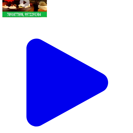
गुप्त रोग शीघ्रपतन शुक्राणु स्वप्नदोष मर्दाना ताकत संपर्क करें
डॉक्टर पंकज कुमार 9572291304, 7091077898