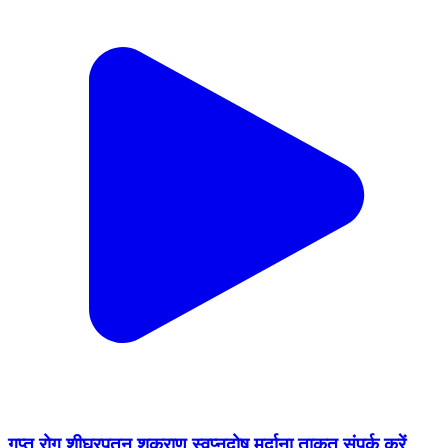
गुप्त रोग शीघ्रपतन शुक्राणु स्वप्नदोष मर्दाना ताकत संपर्क करें