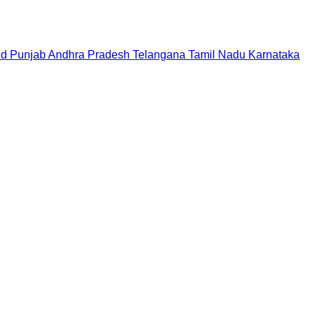
nd
Punjab
Andhra Pradesh
Telangana
Tamil Nadu
Karnataka