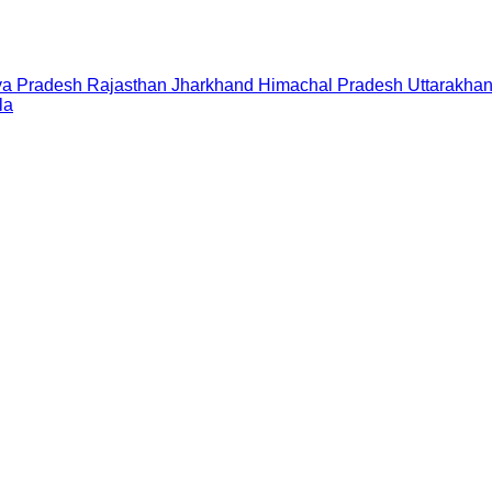
a Pradesh
Rajasthan
Jharkhand
Himachal Pradesh
Uttarakha
la