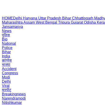
HOME
Delhi
Haryana
Uttar Pradesh
Bihar
Chhattisgarh
Madhy
Maharashtra
Assam
West Bengal
Tripura
Gujarat
Odisha
Kera
Jansamasya
News
पुलिस
Bjp
National
Police
Bihar
India
कांग्रेस
भाजपा
Accident
Congress
Modi
Delhi
Viral
मारपीट
Breakingnews
Narendramodi
Nitishkumar