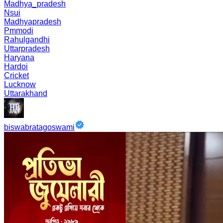
Madhya_pradesh
Nsui
Madhyapradesh
Pmmodi
Rahulgandhi
Uttarpradesh
Haryana
Hardoi
Cricket
Lucknow
Uttarakhand
biswabratagoswami