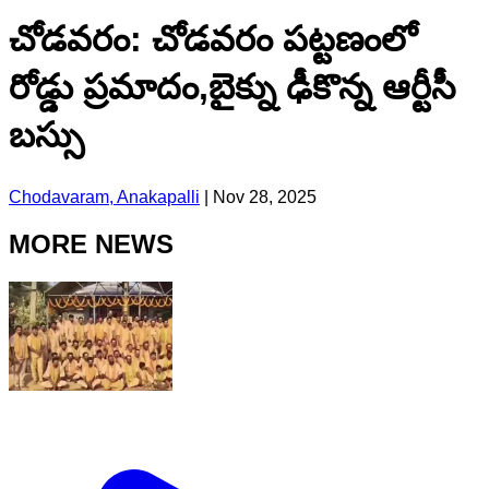
చోడవరం: చోడవరం పట్టణంలో
రోడ్డు ప్రమాదం,బైక్ను ఢీకొన్న ఆర్టీసీ
బస్సు
Chodavaram, Anakapalli
|
Nov 28, 2025
MORE NEWS