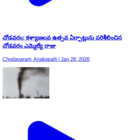
చోడవరం: కళ్యాణలవ ఉత్సవ ఏర్పాట్లును పరిశీలించిన
చోడవరం ఎమ్మెల్యే రాజు
Chodavaram, Anakapalli | Jan 28, 2026