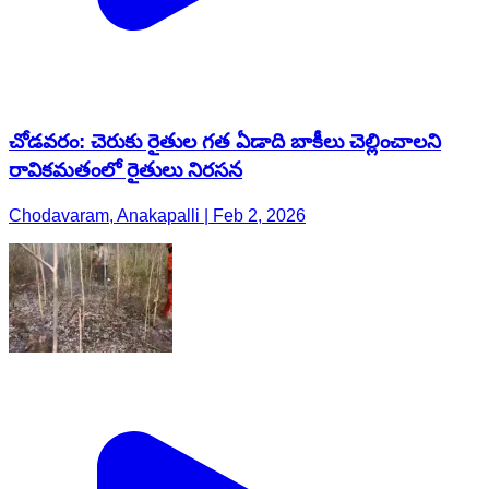
చోడవరం: చెరుకు రైతుల గత ఏడాది బాకీలు చెల్లించాలని
రావికమతంలో రైతులు నిరసన
Chodavaram, Anakapalli | Feb 2, 2026