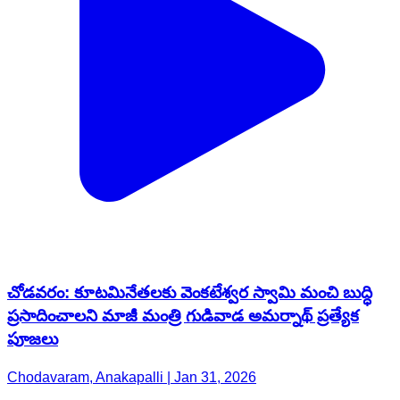
చోడవరం: కూటమినేతలకు వెంకటేశ్వర స్వామి మంచి బుద్ధి
ప్రసాదించాలని మాజీ మంత్రి గుడివాడ అమర్నాథ్ ప్రత్యేక
పూజలు
Chodavaram, Anakapalli | Jan 31, 2026