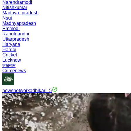
Narendramodi
Nitishkumar
Madhya_pradesh
Nsui
Madhyapradesh
Pmmodi
Rahulgandhi
Uttarpradesh
Haryana
Hardoi
Cricket
Lucknow
लखनऊ
Crimenews
newsnetworkadhikari_5