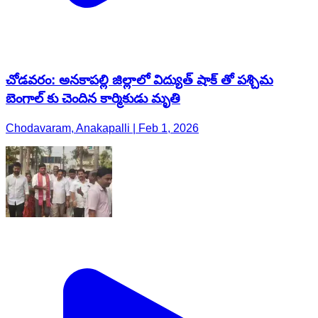
చోడవరం: అనకాపల్లి జిల్లాలో విద్యుత్ షాక్ తో పశ్చిమ
బెంగాల్ కు చెందిన కార్మికుడు మృతి
Chodavaram, Anakapalli | Feb 1, 2026