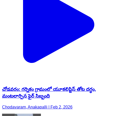
చోడవరం: గర్నికం గ్రామంలో యూకలిప్టిస్ తోట దగ్ధం,
మంటలార్పిన ఫైర్ సిబ్బంది
Chodavaram, Anakapalli | Feb 2, 2026