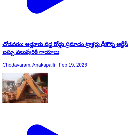
చోడవరం: అడ్డూరు వద్ద రోడ్డు ప్రమాదం ట్రాక్టర్లు ఢీకొన్న ఆర్టీసీ
బస్సు పలువురికి గాయాలు
Chodavaram, Anakapalli | Feb 19, 2026