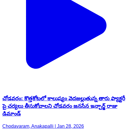
చోడవరం: కొత్తకోటలో కాలుష్యం వెదజల్లుతున్న తారు ఫ్యాక్టరీ
పై చర్యలు తీసుకోవాలని చోడవరం జనసేన ఇన్చార్జ్ రాజు
డిమాండ్
Chodavaram, Anakapalli | Jan 28, 2026