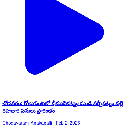
చోడవరం: రోలుగుంటలో భీమునిపట్నం నుండి నర్సీపట్నం వల్లే
రహదారి పనులు ప్రారంభం
Chodavaram, Anakapalli | Feb 2, 2026