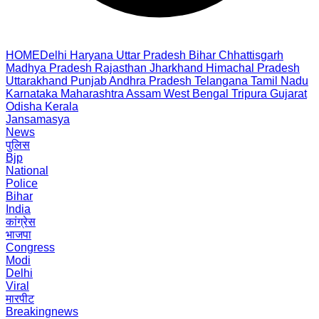
HOME
Delhi
Haryana
Uttar Pradesh
Bihar
Chhattisgarh
Madhya Pradesh
Rajasthan
Jharkhand
Himachal Pradesh
Uttarakhand
Punjab
Andhra Pradesh
Telangana
Tamil Nadu
Karnataka
Maharashtra
Assam
West Bengal
Tripura
Gujarat
Odisha
Kerala
Jansamasya
News
पुलिस
Bjp
National
Police
Bihar
India
कांग्रेस
भाजपा
Congress
Modi
Delhi
Viral
मारपीट
Breakingnews