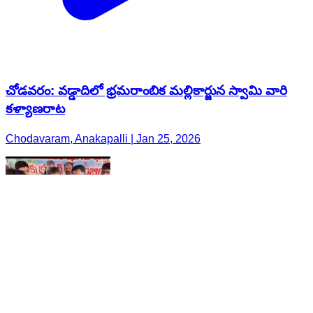
చోడవరం: వడ్డాదిలో భ్రమరాంబిక మల్లికార్జున స్వామి వారి
కళ్యాణరాట
Chodavaram, Anakapalli | Jan 25, 2026