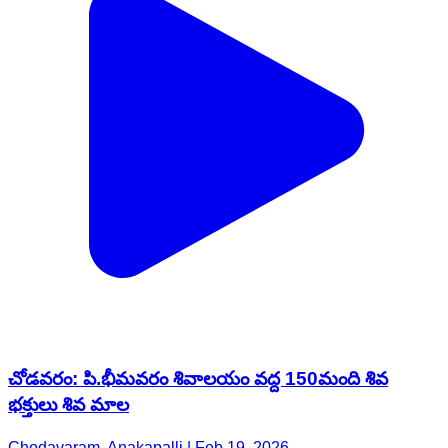
చోడవరం: పి.భీమవరం శివాలయం వద్ద 150మంది శివ
భక్తులు శివ మాల
Chodavaram, Anakapalli | Feb 19, 2026