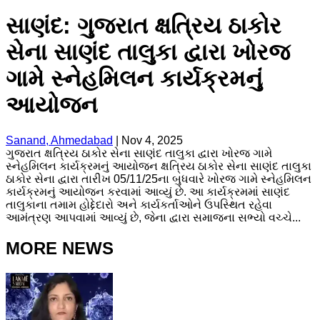
સાણંદ: ગુજરાત ક્ષત્રિય ઠાકોર
સેના સાણંદ તાલુકા દ્વારા ખોરજ
ગામે સ્નેહમિલન કાર્યક્રમનું
આયોજન
Sanand, Ahmedabad
|
Nov 4, 2025
ગુજરાત ક્ષત્રિય ઠાકોર સેના સાણંદ તાલુકા દ્વારા ખોરજ ગામે
સ્નેહમિલન કાર્યક્રમનું આયોજન ક્ષત્રિય ઠાકોર સેના સાણંદ તાલુકા
ઠાકોર સેના દ્વારા તારીખ 05/11/25ના બુધવારે ખોરજ ગામે સ્નેહમિલન
કાર્યક્રમનું આયોજન કરવામાં આવ્યું છે. આ કાર્યક્રમમાં સાણંદ
તાલુકાના તમામ હોદ્દેદારો અને કાર્યકર્તાઓને ઉપસ્થિત રહેવા
આમંત્રણ આપવામાં આવ્યું છે, જેના દ્વારા સમાજના સભ્યો વચ્ચે...
MORE NEWS