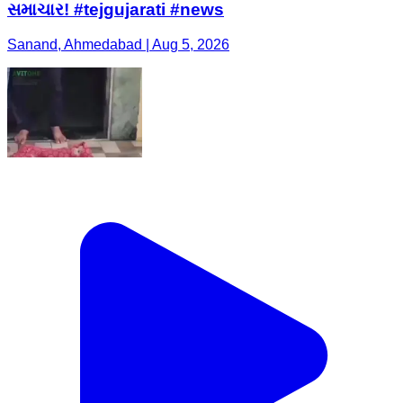
સમાચાર! #tejgujarati #news
Sanand, Ahmedabad | Aug 5, 2026