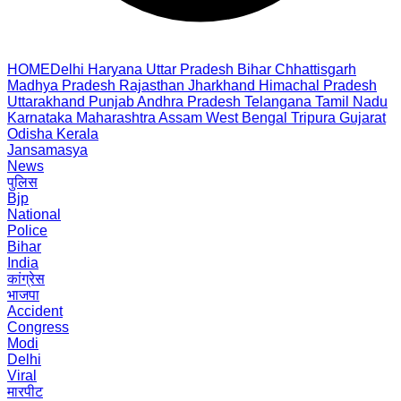
HOME
Delhi
Haryana
Uttar Pradesh
Bihar
Chhattisgarh
Madhya Pradesh
Rajasthan
Jharkhand
Himachal Pradesh
Uttarakhand
Punjab
Andhra Pradesh
Telangana
Tamil Nadu
Karnataka
Maharashtra
Assam
West Bengal
Tripura
Gujarat
Odisha
Kerala
Jansamasya
News
पुलिस
Bjp
National
Police
Bihar
India
कांग्रेस
भाजपा
Accident
Congress
Modi
Delhi
Viral
मारपीट