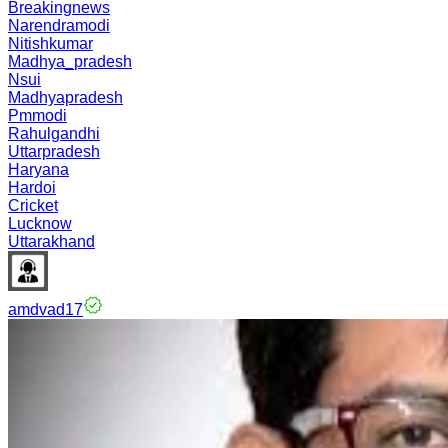
Breakingnews
Narendramodi
Nitishkumar
Madhya_pradesh
Nsui
Madhyapradesh
Pmmodi
Rahulgandhi
Uttarpradesh
Haryana
Hardoi
Cricket
Lucknow
Uttarakhand
amdvad17