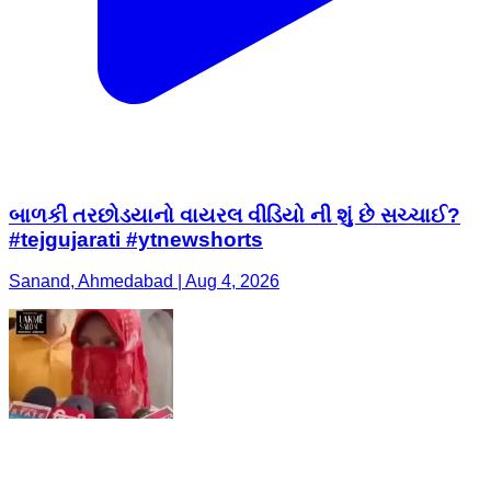
બાળકી તરછોડયાનો વાયરલ વીડિયો ની શું છે સચ્ચાઈ?
#tejgujarati #ytnewshorts
Sanand, Ahmedabad | Aug 4, 2026