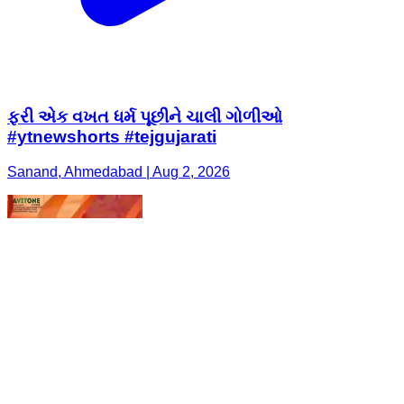
ફરી એક વખત ધર્મ પૂછીને ચાલી ગોળીઓ
#ytnewshorts #tejgujarati
Sanand, Ahmedabad | Aug 2, 2026