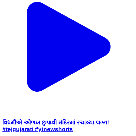
વિધર્મીએ ઓળખ છુપાવી મંદિરમાં રચાવ્યા લગ્ન!
#tejgujarati #ytnewshorts