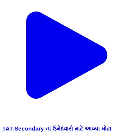
TAT-Secondary ના ઉમેદવારો માટે આવ્યા મોટા