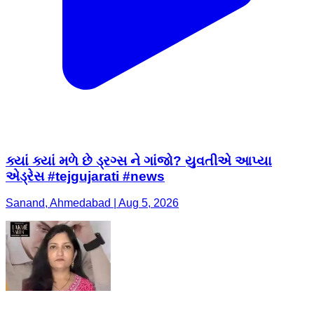
ક્યાં ક્યાં મળે છે ડ્રગ્સ ને ગાંજો? યુવતીએ આપ્યા
એડ્રેસ #tejgujarati #news
Sanand, Ahmedabad | Aug 5, 2026