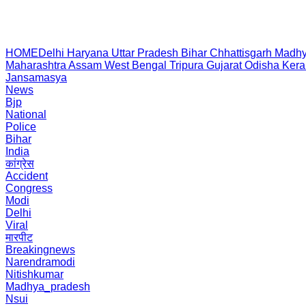
HOME
Delhi
Haryana
Uttar Pradesh
Bihar
Chhattisgarh
Madhy
Maharashtra
Assam
West Bengal
Tripura
Gujarat
Odisha
Kera
Jansamasya
News
Bjp
National
Police
Bihar
India
कांग्रेस
Accident
Congress
Modi
Delhi
Viral
मारपीट
Breakingnews
Narendramodi
Nitishkumar
Madhya_pradesh
Nsui