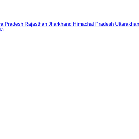
a Pradesh
Rajasthan
Jharkhand
Himachal Pradesh
Uttarakha
la