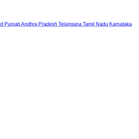
nd
Punjab
Andhra Pradesh
Telangana
Tamil Nadu
Karnataka