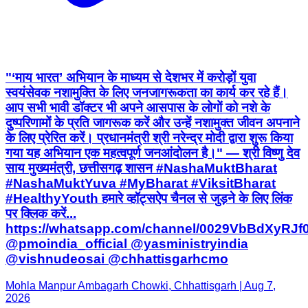
"‘माय भारत’ अभियान के माध्यम से देशभर में करोड़ों युवा
स्वयंसेवक नशामुक्ति के लिए जनजागरूकता का कार्य कर रहे हैं।
आप सभी भावी डॉक्टर भी अपने आसपास के लोगों को नशे के
दुष्परिणामों के प्रति जागरूक करें और उन्हें नशामुक्त जीवन अपनाने
के लिए प्रेरित करें। प्रधानमंत्री श्री नरेन्द्र मोदी द्वारा शुरू किया
गया यह अभियान एक महत्वपूर्ण जनआंदोलन है।" — श्री विष्णु देव
साय मुख्यमंत्री, छत्तीसगढ़ शासन #NashaMuktBharat
#NashaMuktYuva #MyBharat #ViksitBharat
#HealthyYouth हमारे व्हॉट्सऐप चैनल से जुड़ने के लिए लिंक
पर क्लिक करें...
https://whatsapp.com/channel/0029VbBdXyRJ
@pmoindia_official @yasministryindia
@vishnudeosai @chhattisgarhcmo
Mohla Manpur Ambagarh Chowki, Chhattisgarh | Aug 7,
2026