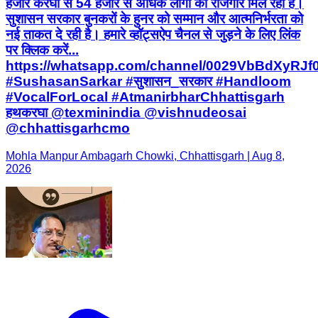
हजार करघों से 54 हजार से अधिक लोगों को रोजगार मिल रहा है।
सुशासन सरकार बुनकरों के हुनर को सम्मान और आत्मनिर्भरता को
नई ताकत दे रही है। हमारे व्हॉट्सऐप चैनल से जुड़ने के लिए लिंक
पर क्लिक करें...
https://whatsapp.com/channel/0029VbBdXyRJ
#SushasanSarkar #सुशासन_सरकार #Handloom
#VocalForLocal #AtmanirbharChhattisgarh
हथकरघा @texminindia @vishnudeosai
@chhattisgarhcmo
Mohla Manpur Ambagarh Chowki, Chhattisgarh | Aug 8,
2026