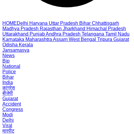
HOME
Delhi
Haryana
Uttar Pradesh
Bihar
Chhattisgarh
Madhya Pradesh
Rajasthan
Jharkhand
Himachal Pradesh
Uttarakhand
Punjab
Andhra Pradesh
Telangana
Tamil Nadu
Karnataka
Maharashtra
Assam
West Bengal
Tripura
Gujarat
Odisha
Kerala
Jansamasya
News
Bjp
National
Police
Bihar
India
कांग्रेस
बीजेपी
Gujarat
Accident
Congress
Modi
Delhi
Viral
मारपीट