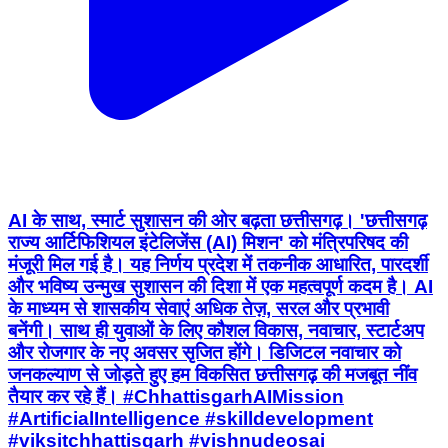
AI के साथ, स्मार्ट सुशासन की ओर बढ़ता छत्तीसगढ़। 'छत्तीसगढ़
राज्य आर्टिफिशियल इंटेलिजेंस (AI) मिशन' को मंत्रिपरिषद की
मंजूरी मिल गई है। यह निर्णय प्रदेश में तकनीक आधारित, पारदर्शी
और भविष्य उन्मुख सुशासन की दिशा में एक महत्वपूर्ण कदम है। AI
के माध्यम से शासकीय सेवाएं अधिक तेज़, सरल और प्रभावी
बनेंगी। साथ ही युवाओं के लिए कौशल विकास, नवाचार, स्टार्टअप
और रोजगार के नए अवसर सृजित होंगे। डिजिटल नवाचार को
जनकल्याण से जोड़ते हुए हम विकसित छत्तीसगढ़ की मजबूत नींव
तैयार कर रहे हैं। #ChhattisgarhAIMission
#ArtificialIntelligence #skilldevelopment
#viksitchhattisgarh #vishnudeosai
@chhattisgarhcmo
Mohla Manpur Ambagarh Chowki, Chhattisgarh | Aug 6,
2026