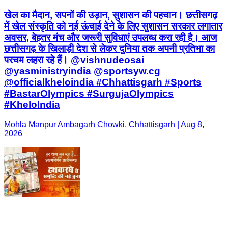
खेल का मैदान, सपनों की उड़ान, सुशासन की पहचान। छत्तीसगढ़
में खेल संस्कृति को नई ऊंचाई देने के लिए सुशासन सरकार लगातार
अवसर, बेहतर मंच और जरूरी सुविधाएं उपलब्ध करा रही है। आज
छत्तीसगढ़ के खिलाड़ी देश से लेकर दुनिया तक अपनी प्रतिभा का
परचम लहरा रहे हैं। @vishnudeosai
@yasministryindia @sportsyw.cg
@officialkheloindia #Chhattisgarh #Sports
#BastarOlympics #SurgujaOlympics
#KheloIndia
Mohla Manpur Ambagarh Chowki, Chhattisgarh | Aug 8,
2026