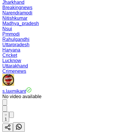
Jharkhand
Breakingnews
Narendramodi
Nitishkumar
Madhya_pradesh
Nsui
Pmmodi
Rahulgandhi
Uttarpradesh
Haryana
Cricket
Lucknow
Uttarakhand
Crimenews
s.laxmikant
No video available
1