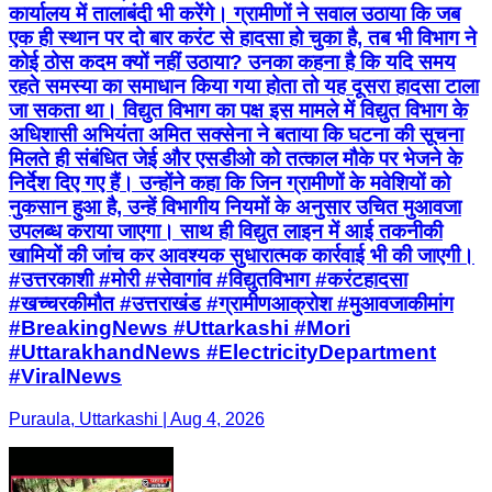
अधिशासी अभियंता अमित सक्सेना ने बताया कि घटना की सूचना
मिलते ही संबंधित जेई और एसडीओ को तत्काल मौके पर भेजने के
निर्देश दिए गए हैं। उन्होंने कहा कि जिन ग्रामीणों के मवेशियों को
नुकसान हुआ है, उन्हें विभागीय नियमों के अनुसार उचित मुआवजा
उपलब्ध कराया जाएगा। साथ ही विद्युत लाइन में आई तकनीकी
खामियों की जांच कर आवश्यक सुधारात्मक कार्रवाई भी की जाएगी।
#उत्तरकाशी #मोरी #सेवागांव #विद्युतविभाग #करंटहादसा
#खच्चरकीमौत #उत्तराखंड #ग्रामीणआक्रोश #मुआवजाकीमांग
#BreakingNews #Uttarkashi #Mori
#UttarakhandNews #ElectricityDepartment
#ViralNews
Puraula, Uttarkashi | Aug 4, 2026