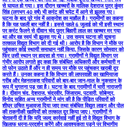
था और वह स्वयं भी झुलस गए थे। उस समय घटना की सूचना
तत्काल विद्युत विभाग को दी गई थी। आरोप है कि विभाग ने मौके पर
पहुंचकर कोई स्थायी समाधान नहीं किया, जिसके कारण सोमवार को
फिर उसी स्थान पर हादसा हो गया। ग्रामीणों ने विद्युत विभाग पर
गंभीर आरोप लगाते हुए कहा कि संबंधित अधिकारी और कर्मचारी न
तो फोन उठाते हैं और न ही समय पर मौके पर पहुंचकर खराबी दूर
करते हैं। उनका कहना है कि विभाग की लापरवाही का खामियाजा
गरीब और मेहनतकश परिवारों को बार-बार जान-माल के नुकसान के
रूप में भुगतना पड़ रहा है। घटना के बाद ग्रामीणों में भारी नाराजगी
है। दीवान चंद, देशराज, चंद्रवीर, जिंजाराम, पटवारी, सोबेन्द्र,
विनोद सहित अन्य ग्रामीणों ने मांग की है कि पीड़ित परिवारों को
शीघ्र उचित मुआवजा दिया जाए तथा संबंधित विद्युत लाइन और पोल
की तकनीकी खामियों को तत्काल दूर किया जाए। ग्रामीणों ने
चेतावनी दी है कि यदि जल्द कार्रवाई नहीं हुई तो वे विद्युत विभाग के
खिलाफ धरना-प्रदर्शन करेंगे और आवश्यकता पड़ने पर विभागीय
कार्यालय में तालाबंदी भी करेंगे। ग्रामीणों ने सवाल उठाया कि जब
एक ही स्थान पर दो बार करंट से हादसा हो चुका है, तब भी विभाग ने
कोई ठोस कदम क्यों नहीं उठाया? उनका कहना है कि यदि समय
रहते समस्या का समाधान किया गया होता तो यह दूसरा हादसा टाला
जा सकता था। विद्युत विभाग का पक्ष इस मामले में विद्युत विभाग के