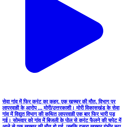
सेवा गांव में फिर करंट का कहर, एक खच्चर की मौत, विभाग पर
लापरवाही के आरोप ... मोरी/उत्तरकाशी। मोरी विकासखंड के सेवा
गांव में विद्युत विभाग की कथित लापरवाही एक बार फिर भारी पड़
गई। सोमवार को गांव में बिजली के पोल से करंट फैलने की चपेट में
आने से एक खच्चर की मौत हो गई, जबकि दूसरा खच्चर गंभीर रूप
से घायल हो गया। इस दौरान खच्चरों के मालिक देशराज पुत्र कुंवर
सिंह (लगभग 40 वर्ष) भी करंट की चपेट में आने से झुलस गए।
घटना के बाद पूरे गांव में आक्रोश का माहौल है। ग्रामीणों का कहना
है कि यह पहली बार नहीं है। इससे पहले 6 जुलाई को भी इसी स्थान
पर करंट फैलने से दीवान चंद पुत्र बिहारी लाल का खच्चर मर गया