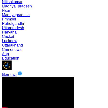
Nitishkumar
Madhya_pradesh
Nsui
Madhyapradesh
Pmmodi
Rahulgandhi
Uttarpradesh
Haryana
Cricket
Lucknow
Uttarakhand
Crimenews
Aap
Education
titernews