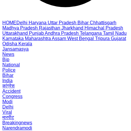
HOME
Delhi
Haryana
Uttar Pradesh
Bihar
Chhattisgarh
Madhya Pradesh
Rajasthan
Jharkhand
Himachal Pradesh
Uttarakhand
Punjab
Andhra Pradesh
Telangana
Tamil Nadu
Karnataka
Maharashtra
Assam
West Bengal
Tripura
Gujarat
Odisha
Kerala
Jansamasya
News
Bjp
National
Police
Bihar
India
कांग्रेस
Accident
Congress
Modi
Delhi
Viral
मारपीट
Breakingnews
Narendramodi