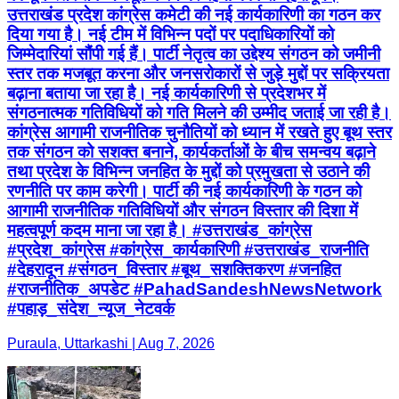
उत्तराखंड प्रदेश कांग्रेस कमेटी की नई कार्यकारिणी का गठन कर
दिया गया है। नई टीम में विभिन्न पदों पर पदाधिकारियों को
जिम्मेदारियां सौंपी गई हैं। पार्टी नेतृत्व का उद्देश्य संगठन को जमीनी
स्तर तक मजबूत करना और जनसरोकारों से जुड़े मुद्दों पर सक्रियता
बढ़ाना बताया जा रहा है। नई कार्यकारिणी से प्रदेशभर में
संगठनात्मक गतिविधियों को गति मिलने की उम्मीद जताई जा रही है।
कांग्रेस आगामी राजनीतिक चुनौतियों को ध्यान में रखते हुए बूथ स्तर
तक संगठन को सशक्त बनाने, कार्यकर्ताओं के बीच समन्वय बढ़ाने
तथा प्रदेश के विभिन्न जनहित के मुद्दों को प्रमुखता से उठाने की
रणनीति पर काम करेगी। पार्टी की नई कार्यकारिणी के गठन को
आगामी राजनीतिक गतिविधियों और संगठन विस्तार की दिशा में
महत्वपूर्ण कदम माना जा रहा है। #उत्तराखंड_कांग्रेस
#प्रदेश_कांग्रेस #कांग्रेस_कार्यकारिणी #उत्तराखंड_राजनीति
#देहरादून #संगठन_विस्तार #बूथ_सशक्तिकरण #जनहित
#राजनीतिक_अपडेट #PahadSandeshNewsNetwork
#पहाड़_संदेश_न्यूज_नेटवर्क
Puraula, Uttarkashi | Aug 7, 2026