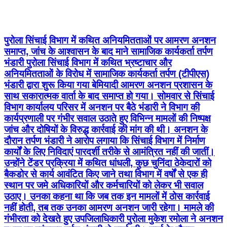
भंडारी पुरोला सिंचाई विभाग में कथित भ्रष्टाचार और
अनियमितताओं के विरोध में सामाजिक कार्यकर्ता तर्पण (टीपीएस)
भंडारी द्वारा शुरू किया गया बेमियादी आमरण अनशन प्रशासन के
साथ सकारात्मक वार्ता के बाद समाप्त हो गया। सोमवार से सिंचाई
विभाग कार्यालय परिसर में अनशन पर बैठे भंडारी ने विभाग की
कार्यप्रणाली पर गंभीर सवाल उठाते हुए विभिन्न मामलों की निष्पक्ष
जांच और दोषियों के विरुद्ध कार्रवाई की मांग की थी। अनशन के
दौरान तर्पण भंडारी ने आरोप लगाया कि सिंचाई विभाग में निर्माण
कार्यों के लिए निविदाएं पारदर्शी तरीके से आमंत्रित नहीं की जातीं।
उन्होंने टेंडर प्रक्रिया में कथित धांधली, कुछ चुनिंदा ठेकेदारों को
बैकडोर से कार्य आवंटित किए जाने तथा विभाग में वर्षों से एक ही
स्थान पर जमे अधिकारियों और कर्मचारियों को लेकर भी सवाल
उठाए। उनका कहना था कि जब तक इन मामलों में ठोस कार्रवाई
नहीं होती, तब तक उनका आमरण अनशन जारी रहेगा। मामले की
गंभीरता को देखते हुए उपजिलाधिकारी पुरोला मुकेश रमोला ने अनशन
स्थल पर पहुंचकर तर्पण भंडारी से वार्ता की। वार्ता के दौरान
एसडीएम ने कथित अनियमितताओं की जांच के लिए जांच टीम गठित
करने का आश्वासन दिया। उन्होंने कहा कि यदि जांच में किसी भी
स्तर पर अनियमितता या लापरवाही सामने आती है तो संबंधित
अधिकारियों एवं कर्मचारियों के विरुद्ध नियमानुसार कार्रवाई की
जाएगी। प्रशासन के आश्वासन के बाद तर्पण भंडारी ने अपना