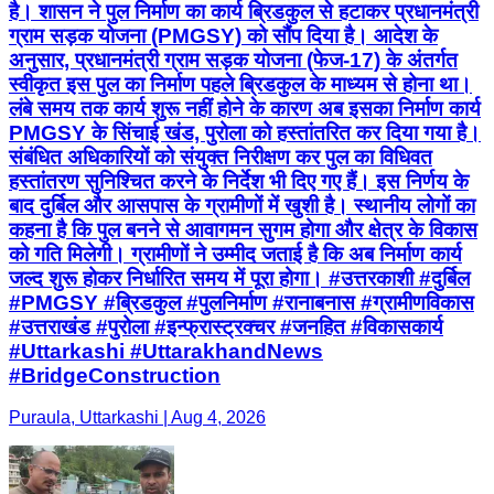
है। शासन ने पुल निर्माण का कार्य ब्रिडकुल से हटाकर प्रधानमंत्री
ग्राम सड़क योजना (PMGSY) को सौंप दिया है। आदेश के
अनुसार, प्रधानमंत्री ग्राम सड़क योजना (फेज-17) के अंतर्गत
स्वीकृत इस पुल का निर्माण पहले ब्रिडकुल के माध्यम से होना था।
लंबे समय तक कार्य शुरू नहीं होने के कारण अब इसका निर्माण कार्य
PMGSY के सिंचाई खंड, पुरोला को हस्तांतरित कर दिया गया है।
संबंधित अधिकारियों को संयुक्त निरीक्षण कर पुल का विधिवत
हस्तांतरण सुनिश्चित करने के निर्देश भी दिए गए हैं। इस निर्णय के
बाद दुर्बिल और आसपास के ग्रामीणों में खुशी है। स्थानीय लोगों का
कहना है कि पुल बनने से आवागमन सुगम होगा और क्षेत्र के विकास
को गति मिलेगी। ग्रामीणों ने उम्मीद जताई है कि अब निर्माण कार्य
जल्द शुरू होकर निर्धारित समय में पूरा होगा। #उत्तरकाशी #दुर्बिल
#PMGSY #ब्रिडकुल #पुलनिर्माण #रानाबनास #ग्रामीणविकास
#उत्तराखंड #पुरोला #इन्फ्रास्ट्रक्चर #जनहित #विकासकार्य
#Uttarkashi #UttarakhandNews
#BridgeConstruction
Puraula, Uttarkashi | Aug 4, 2026