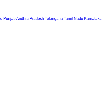
nd
Punjab
Andhra Pradesh
Telangana
Tamil Nadu
Karnataka