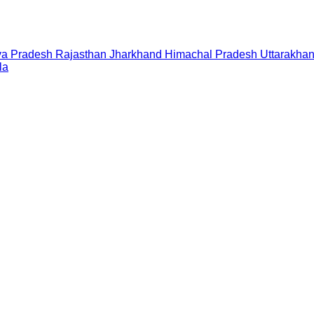
a Pradesh
Rajasthan
Jharkhand
Himachal Pradesh
Uttarakha
la