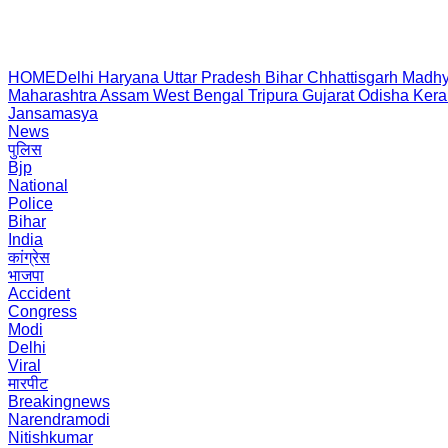
HOME
Delhi
Haryana
Uttar Pradesh
Bihar
Chhattisgarh
Madhy
Maharashtra
Assam
West Bengal
Tripura
Gujarat
Odisha
Kera
Jansamasya
News
पुलिस
Bjp
National
Police
Bihar
India
कांग्रेस
भाजपा
Accident
Congress
Modi
Delhi
Viral
मारपीट
Breakingnews
Narendramodi
Nitishkumar