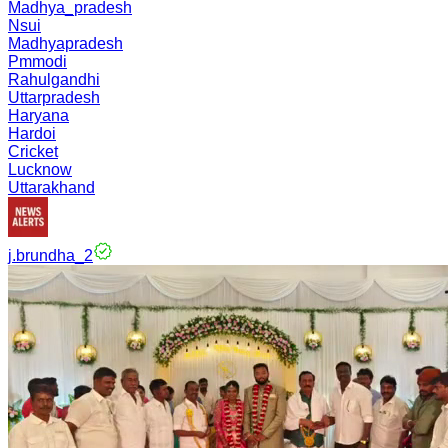
Madhya_pradesh
Nsui
Madhyapradesh
Pmmodi
Rahulgandhi
Uttarpradesh
Haryana
Hardoi
Cricket
Lucknow
Uttarakhand
j.brundha_2