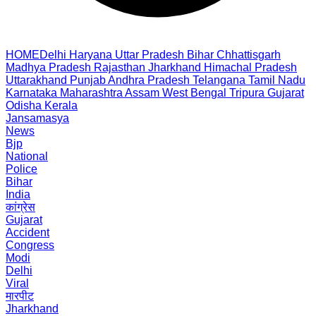
HOME
Delhi
Haryana
Uttar Pradesh
Bihar
Chhattisgarh
Madhya Pradesh
Rajasthan
Jharkhand
Himachal Pradesh
Uttarakhand
Punjab
Andhra Pradesh
Telangana
Tamil Nadu
Karnataka
Maharashtra
Assam
West Bengal
Tripura
Gujarat
Odisha
Kerala
Jansamasya
News
Bjp
National
Police
Bihar
India
कांग्रेस
Gujarat
Accident
Congress
Modi
Delhi
Viral
मारपीट
Jharkhand