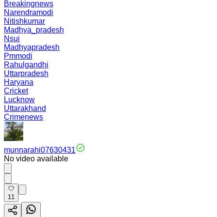
Breakingnews
Narendramodi
Nitishkumar
Madhya_pradesh
Nsui
Madhyapradesh
Pmmodi
Rahulgandhi
Uttarpradesh
Haryana
Cricket
Lucknow
Uttarakhand
Crimenews
munnarahi07630431
No video available
11